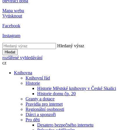
otevírací doba
Mapa webu
Vytisknout
Facebook
Instagram
Hledaný výraz
Hledat
rozšířené vyhledávání
cz
Knihovna
Knihovní řád
Historie
Historie Městské knihovny v České Skalici
Historie domu čp. 20
Granty a dotace
Pravidla pro internet
Regionální osobnosti
Dárci a sponzoři
Pro děti
Desatero bezpečného internetu