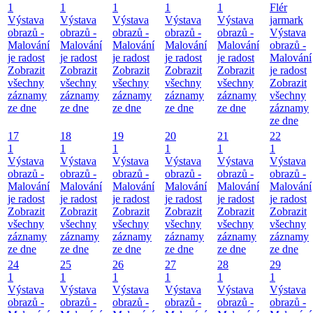
1
1
1
1
1
Flér
Výstava
Výstava
Výstava
Výstava
Výstava
jarmark
obrazů -
obrazů -
obrazů -
obrazů -
obrazů -
Výstava
Malování
Malování
Malování
Malování
Malování
obrazů -
je radost
je radost
je radost
je radost
je radost
Malování
Zobrazit
Zobrazit
Zobrazit
Zobrazit
Zobrazit
je radost
všechny
všechny
všechny
všechny
všechny
Zobrazit
záznamy
záznamy
záznamy
záznamy
záznamy
všechny
ze dne
ze dne
ze dne
ze dne
ze dne
záznamy
ze dne
17
18
19
20
21
22
1
1
1
1
1
1
Výstava
Výstava
Výstava
Výstava
Výstava
Výstava
obrazů -
obrazů -
obrazů -
obrazů -
obrazů -
obrazů -
Malování
Malování
Malování
Malování
Malování
Malování
je radost
je radost
je radost
je radost
je radost
je radost
Zobrazit
Zobrazit
Zobrazit
Zobrazit
Zobrazit
Zobrazit
všechny
všechny
všechny
všechny
všechny
všechny
záznamy
záznamy
záznamy
záznamy
záznamy
záznamy
ze dne
ze dne
ze dne
ze dne
ze dne
ze dne
24
25
26
27
28
29
1
1
1
1
1
1
Výstava
Výstava
Výstava
Výstava
Výstava
Výstava
obrazů -
obrazů -
obrazů -
obrazů -
obrazů -
obrazů -