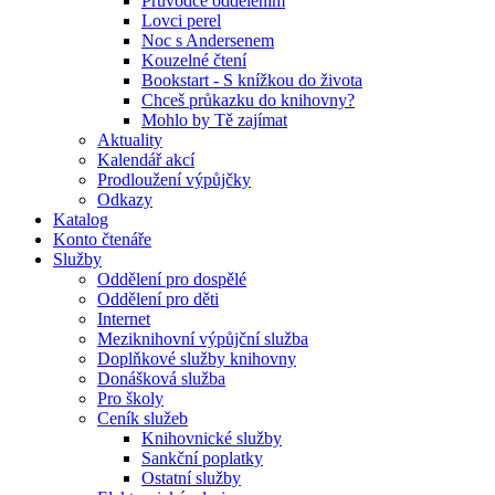
Průvodce oddělením
Lovci perel
Noc s Andersenem
Kouzelné čtení
Bookstart - S knížkou do života
Chceš průkazku do knihovny?
Mohlo by Tě zajímat
Aktuality
Kalendář akcí
Prodloužení výpůjčky
Odkazy
Katalog
Konto čtenáře
Služby
Oddělení pro dospělé
Oddělení pro děti
Internet
Meziknihovní výpůjční služba
Doplňkové služby knihovny
Donášková služba
Pro školy
Ceník služeb
Knihovnické služby
Sankční poplatky
Ostatní služby