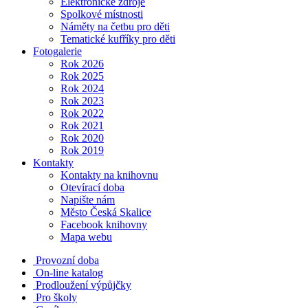
Elektronické zdroje
Spolkové místnosti
Náměty na četbu pro děti
Tematické kufříky pro děti
Fotogalerie
Rok 2026
Rok 2025
Rok 2024
Rok 2023
Rok 2022
Rok 2021
Rok 2020
Rok 2019
Kontakty
Kontakty na knihovnu
Otevírací doba
Napište nám
Město Česká Skalice
Facebook knihovny
Mapa webu
Provozní doba
On-line katalog
Prodloužení výpůjčky
Pro školy