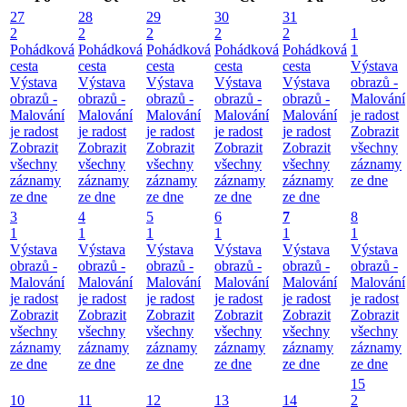
27
28
29
30
31
2
2
2
2
2
1
Pohádková
Pohádková
Pohádková
Pohádková
Pohádková
1
cesta
cesta
cesta
cesta
cesta
Výstava
Výstava
Výstava
Výstava
Výstava
Výstava
obrazů -
obrazů -
obrazů -
obrazů -
obrazů -
obrazů -
Malování
Malování
Malování
Malování
Malování
Malování
je radost
je radost
je radost
je radost
je radost
je radost
Zobrazit
Zobrazit
Zobrazit
Zobrazit
Zobrazit
Zobrazit
všechny
všechny
všechny
všechny
všechny
všechny
záznamy
záznamy
záznamy
záznamy
záznamy
záznamy
ze dne
ze dne
ze dne
ze dne
ze dne
ze dne
3
4
5
6
7
8
1
1
1
1
1
1
Výstava
Výstava
Výstava
Výstava
Výstava
Výstava
obrazů -
obrazů -
obrazů -
obrazů -
obrazů -
obrazů -
Malování
Malování
Malování
Malování
Malování
Malování
je radost
je radost
je radost
je radost
je radost
je radost
Zobrazit
Zobrazit
Zobrazit
Zobrazit
Zobrazit
Zobrazit
všechny
všechny
všechny
všechny
všechny
všechny
záznamy
záznamy
záznamy
záznamy
záznamy
záznamy
ze dne
ze dne
ze dne
ze dne
ze dne
ze dne
15
10
11
12
13
14
2