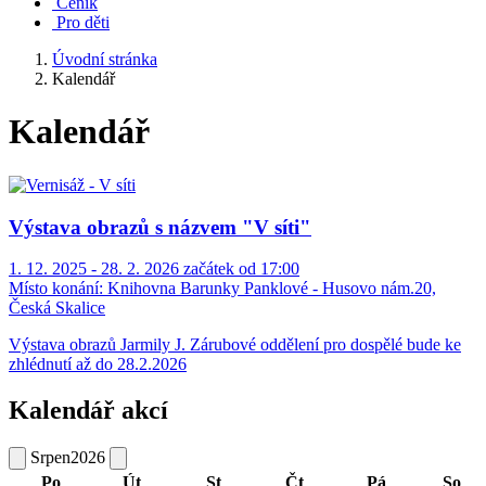
Ceník
Pro děti
Úvodní stránka
Kalendář
Kalendář
Výstava obrazů s názvem "V síti"
1. 12. 2025 - 28. 2. 2026 začátek od 17:00
Místo konání:
Knihovna Barunky Panklové - Husovo nám.20,
Česká Skalice
Výstava obrazů Jarmily J. Zárubové oddělení pro dospělé bude ke
zhlédnutí až do 28.2.2026
Kalendář akcí
Srpen
2026
Po
Út
St
Čt
Pá
So