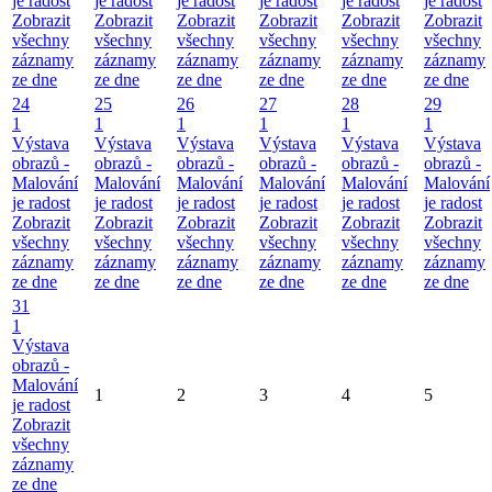
je radost
je radost
je radost
je radost
je radost
je radost
Zobrazit
Zobrazit
Zobrazit
Zobrazit
Zobrazit
Zobrazit
všechny
všechny
všechny
všechny
všechny
všechny
záznamy
záznamy
záznamy
záznamy
záznamy
záznamy
ze dne
ze dne
ze dne
ze dne
ze dne
ze dne
24
25
26
27
28
29
1
1
1
1
1
1
Výstava
Výstava
Výstava
Výstava
Výstava
Výstava
obrazů -
obrazů -
obrazů -
obrazů -
obrazů -
obrazů -
Malování
Malování
Malování
Malování
Malování
Malování
je radost
je radost
je radost
je radost
je radost
je radost
Zobrazit
Zobrazit
Zobrazit
Zobrazit
Zobrazit
Zobrazit
všechny
všechny
všechny
všechny
všechny
všechny
záznamy
záznamy
záznamy
záznamy
záznamy
záznamy
ze dne
ze dne
ze dne
ze dne
ze dne
ze dne
31
1
Výstava
obrazů -
Malování
1
2
3
4
5
je radost
Zobrazit
všechny
záznamy
ze dne