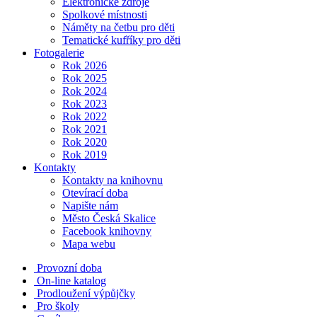
Elektronické zdroje
Spolkové místnosti
Náměty na četbu pro děti
Tematické kufříky pro děti
Fotogalerie
Rok 2026
Rok 2025
Rok 2024
Rok 2023
Rok 2022
Rok 2021
Rok 2020
Rok 2019
Kontakty
Kontakty na knihovnu
Otevírací doba
Napište nám
Město Česká Skalice
Facebook knihovny
Mapa webu
Provozní doba
On-line katalog
Prodloužení výpůjčky
Pro školy