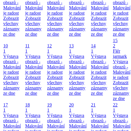
obrazů -
obrazů -
obrazů -
obrazů -
obrazů -
obrazů -
Malování
Malování
Malování
Malování
Malování
Malování
je radost
je radost
je radost
je radost
je radost
je radost
Zobrazit
Zobrazit
Zobrazit
Zobrazit
Zobrazit
Zobrazit
všechny
všechny
všechny
všechny
všechny
všechny
záznamy
záznamy
záznamy
záznamy
záznamy
záznamy
ze dne
ze dne
ze dne
ze dne
ze dne
ze dne
15
10
11
12
13
14
2
1
1
1
1
1
Flér
Výstava
Výstava
Výstava
Výstava
Výstava
jarmark
obrazů -
obrazů -
obrazů -
obrazů -
obrazů -
Výstava
Malování
Malování
Malování
Malování
Malování
obrazů -
je radost
je radost
je radost
je radost
je radost
Malování
Zobrazit
Zobrazit
Zobrazit
Zobrazit
Zobrazit
je radost
všechny
všechny
všechny
všechny
všechny
Zobrazit
záznamy
záznamy
záznamy
záznamy
záznamy
všechny
ze dne
ze dne
ze dne
ze dne
ze dne
záznamy
ze dne
17
18
19
20
21
22
1
1
1
1
1
1
Výstava
Výstava
Výstava
Výstava
Výstava
Výstava
obrazů -
obrazů -
obrazů -
obrazů -
obrazů -
obrazů -
Malování
Malování
Malování
Malování
Malování
Malování