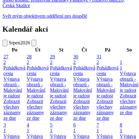
Česká Skalice
Svět mým objektivem oddělení pro dospělé
Kalendář akcí
Srpen
2026
Po
Út
St
Čt
Pá
So
27
28
29
30
31
2
2
2
2
2
1
Pohádková
Pohádková
Pohádková
Pohádková
Pohádková
1
cesta
cesta
cesta
cesta
cesta
Výstava
Výstava
Výstava
Výstava
Výstava
Výstava
obrazů -
obrazů -
obrazů -
obrazů -
obrazů -
obrazů -
Malování
Malování
Malování
Malování
Malování
Malování
je radost
je radost
je radost
je radost
je radost
je radost
Zobrazit
Zobrazit
Zobrazit
Zobrazit
Zobrazit
Zobrazit
všechny
všechny
všechny
všechny
všechny
všechny
záznamy
záznamy
záznamy
záznamy
záznamy
záznamy
ze dne
ze dne
ze dne
ze dne
ze dne
ze dne
3
4
5
6
7
8
1
1
1
1
1
1
Výstava
Výstava
Výstava
Výstava
Výstava
Výstava