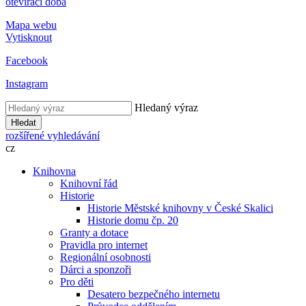
otevírací doba
Mapa webu
Vytisknout
Facebook
Instagram
Hledaný výraz
Hledat
rozšířené vyhledávání
cz
Knihovna
Knihovní řád
Historie
Historie Městské knihovny v České Skalici
Historie domu čp. 20
Granty a dotace
Pravidla pro internet
Regionální osobnosti
Dárci a sponzoři
Pro děti
Desatero bezpečného internetu