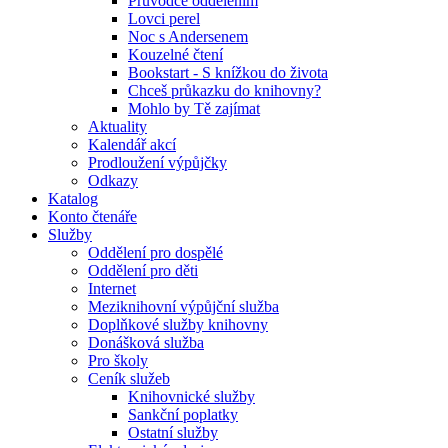
Průvodce oddělením
Lovci perel
Noc s Andersenem
Kouzelné čtení
Bookstart - S knížkou do života
Chceš průkazku do knihovny?
Mohlo by Tě zajímat
Aktuality
Kalendář akcí
Prodloužení výpůjčky
Odkazy
Katalog
Konto čtenáře
Služby
Oddělení pro dospělé
Oddělení pro děti
Internet
Meziknihovní výpůjční služba
Doplňkové služby knihovny
Donášková služba
Pro školy
Ceník služeb
Knihovnické služby
Sankční poplatky
Ostatní služby