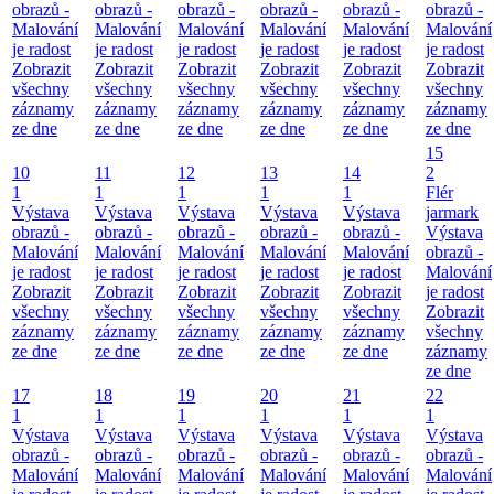
obrazů -
obrazů -
obrazů -
obrazů -
obrazů -
obrazů -
Malování
Malování
Malování
Malování
Malování
Malování
je radost
je radost
je radost
je radost
je radost
je radost
Zobrazit
Zobrazit
Zobrazit
Zobrazit
Zobrazit
Zobrazit
všechny
všechny
všechny
všechny
všechny
všechny
záznamy
záznamy
záznamy
záznamy
záznamy
záznamy
ze dne
ze dne
ze dne
ze dne
ze dne
ze dne
15
10
11
12
13
14
2
1
1
1
1
1
Flér
Výstava
Výstava
Výstava
Výstava
Výstava
jarmark
obrazů -
obrazů -
obrazů -
obrazů -
obrazů -
Výstava
Malování
Malování
Malování
Malování
Malování
obrazů -
je radost
je radost
je radost
je radost
je radost
Malování
Zobrazit
Zobrazit
Zobrazit
Zobrazit
Zobrazit
je radost
všechny
všechny
všechny
všechny
všechny
Zobrazit
záznamy
záznamy
záznamy
záznamy
záznamy
všechny
ze dne
ze dne
ze dne
ze dne
ze dne
záznamy
ze dne
17
18
19
20
21
22
1
1
1
1
1
1
Výstava
Výstava
Výstava
Výstava
Výstava
Výstava
obrazů -
obrazů -
obrazů -
obrazů -
obrazů -
obrazů -
Malování
Malování
Malování
Malování
Malování
Malování