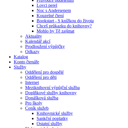
Průvodce oddělením
Lovci perel
Noc s Andersenem
Kouzelné čtení
Bookstart - S knížkou do života
Chceš průkazku do knihovny?
Mohlo by Tě zajímat
Aktuality
Kalendář akcí
Prodloužení výpůjčky
Odkazy
Katalog
Konto čtenáře
Služby
Oddělení pro dospělé
Oddělení pro děti
Internet
Meziknihovní výpůjční služba
Doplňkové služby knihovny
Donášková služba
Pro školy
Ceník služeb
Knihovnické služby
Sankční poplatky
Ostatní služby