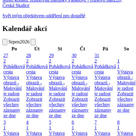
Česká Skalice
Svět mým objektivem oddělení pro dospělé
Kalendář akcí
Srpen
2026
Po
Út
St
Čt
Pá
So
27
28
29
30
31
2
2
2
2
2
1
Pohádková
Pohádková
Pohádková
Pohádková
Pohádková
1
cesta
cesta
cesta
cesta
cesta
Výstava
Výstava
Výstava
Výstava
Výstava
Výstava
obrazů -
obrazů -
obrazů -
obrazů -
obrazů -
obrazů -
Malování
Malování
Malování
Malování
Malování
Malování
je radost
je radost
je radost
je radost
je radost
je radost
Zobrazit
Zobrazit
Zobrazit
Zobrazit
Zobrazit
Zobrazit
všechny
všechny
všechny
všechny
všechny
všechny
záznamy
záznamy
záznamy
záznamy
záznamy
záznamy
ze dne
ze dne
ze dne
ze dne
ze dne
ze dne
3
4
5
6
7
8
1
1
1
1
1
1
Výstava
Výstava
Výstava
Výstava
Výstava
Výstava