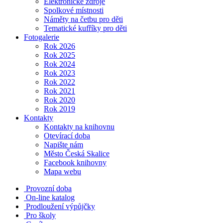
Elektronické zdroje
Spolkové místnosti
Náměty na četbu pro děti
Tematické kufříky pro děti
Fotogalerie
Rok 2026
Rok 2025
Rok 2024
Rok 2023
Rok 2022
Rok 2021
Rok 2020
Rok 2019
Kontakty
Kontakty na knihovnu
Otevírací doba
Napište nám
Město Česká Skalice
Facebook knihovny
Mapa webu
Provozní doba
On-line katalog
Prodloužení výpůjčky
Pro školy