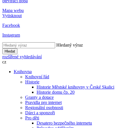
otevírací doba
Mapa webu
Vytisknout
Facebook
Instagram
Hledaný výraz
Hledat
rozšířené vyhledávání
cz
Knihovna
Knihovní řád
Historie
Historie Městské knihovny v České Skalici
Historie domu čp. 20
Granty a dotace
Pravidla pro internet
Regionální osobnosti
Dárci a sponzoři
Pro děti
Desatero bezpečného internetu