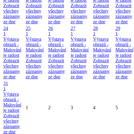
je radost
je radost
je radost
je radost
je radost
je radost
Zobrazit
Zobrazit
Zobrazit
Zobrazit
Zobrazit
Zobrazit
všechny
všechny
všechny
všechny
všechny
všechny
záznamy
záznamy
záznamy
záznamy
záznamy
záznamy
ze dne
ze dne
ze dne
ze dne
ze dne
ze dne
24
25
26
27
28
29
1
1
1
1
1
1
Výstava
Výstava
Výstava
Výstava
Výstava
Výstava
obrazů -
obrazů -
obrazů -
obrazů -
obrazů -
obrazů -
Malování
Malování
Malování
Malování
Malování
Malování
je radost
je radost
je radost
je radost
je radost
je radost
Zobrazit
Zobrazit
Zobrazit
Zobrazit
Zobrazit
Zobrazit
všechny
všechny
všechny
všechny
všechny
všechny
záznamy
záznamy
záznamy
záznamy
záznamy
záznamy
ze dne
ze dne
ze dne
ze dne
ze dne
ze dne
31
1
Výstava
obrazů -
Malování
1
2
3
4
5
je radost
Zobrazit
všechny
záznamy
ze dne