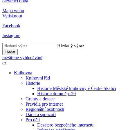
otevírací doba
Mapa webu
Vytisknout
Facebook
Instagram
Hledaný výraz
Hledat
rozšířené vyhledávání
cz
Knihovna
Knihovní řád
Historie
Historie Městské knihovny v České Skalici
Historie domu čp. 20
Granty a dotace
Pravidla pro internet
Regionální osobnosti
Dárci a sponzoři
Pro děti
Desatero bezpečného internetu