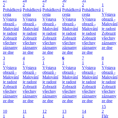
27
28
29
30
31
2
2
2
2
2
1
Pohádková
Pohádková
Pohádková
Pohádková
Pohádková
1
cesta
cesta
cesta
cesta
cesta
Výstava
Výstava
Výstava
Výstava
Výstava
Výstava
obrazů -
obrazů -
obrazů -
obrazů -
obrazů -
obrazů -
Malování
Malování
Malování
Malování
Malování
Malování
je radost
je radost
je radost
je radost
je radost
je radost
Zobrazit
Zobrazit
Zobrazit
Zobrazit
Zobrazit
Zobrazit
všechny
všechny
všechny
všechny
všechny
všechny
záznamy
záznamy
záznamy
záznamy
záznamy
záznamy
ze dne
ze dne
ze dne
ze dne
ze dne
ze dne
3
4
5
6
7
8
1
1
1
1
1
1
Výstava
Výstava
Výstava
Výstava
Výstava
Výstava
obrazů -
obrazů -
obrazů -
obrazů -
obrazů -
obrazů -
Malování
Malování
Malování
Malování
Malování
Malování
je radost
je radost
je radost
je radost
je radost
je radost
Zobrazit
Zobrazit
Zobrazit
Zobrazit
Zobrazit
Zobrazit
všechny
všechny
všechny
všechny
všechny
všechny
záznamy
záznamy
záznamy
záznamy
záznamy
záznamy
ze dne
ze dne
ze dne
ze dne
ze dne
ze dne
15
10
11
12
13
14
2
1
1
1
1
1
Flér