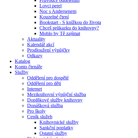
Průvodce oddělením
Lovci perel
Noc s Andersenem
Kouzelné čtení
Bookstart - S knížkou do života
Chceš průkazku do knihovny?
Mohlo by Tě zajímat
Aktuality
Kalendář akcí
Prodloužení výpůjčky
Odkazy
Katalog
Konto čtenáře
Služby
Oddělení pro dospělé
Oddělení pro děti
Internet
Meziknihovní výpůjční služba
Doplňkové služby knihovny
Donášková služba
Pro školy
Ceník služeb
Knihovnické služby
Sankční poplatky
Ostatní služby