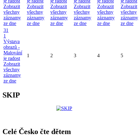
je radost
je radost
je radost
je radost
je radost
je radost
Zobrazit
Zobrazit
Zobrazit
Zobrazit
Zobrazit
Zobrazit
všechny
všechny
všechny
všechny
všechny
všechny
záznamy
záznamy
záznamy
záznamy
záznamy
záznamy
ze dne
ze dne
ze dne
ze dne
ze dne
ze dne
31
1
Výstava
obrazů -
Malování
1
2
3
4
5
je radost
Zobrazit
všechny
záznamy
ze dne
SKIP
Celé Česko čte dětem