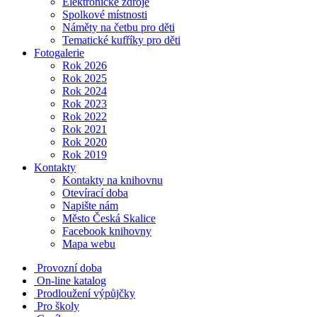
Elektronické zdroje
Spolkové místnosti
Náměty na četbu pro děti
Tematické kufříky pro děti
Fotogalerie
Rok 2026
Rok 2025
Rok 2024
Rok 2023
Rok 2022
Rok 2021
Rok 2020
Rok 2019
Kontakty
Kontakty na knihovnu
Otevírací doba
Napište nám
Město Česká Skalice
Facebook knihovny
Mapa webu
Provozní doba
On-line katalog
Prodloužení výpůjčky
Pro školy