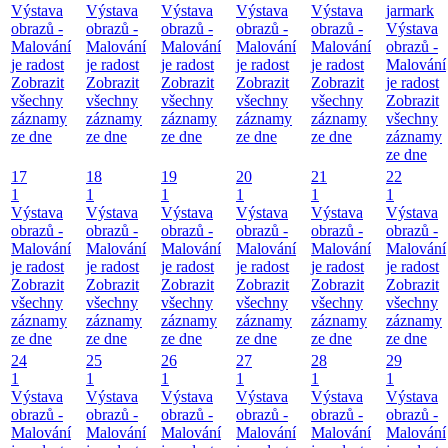
Výstava
Výstava
Výstava
Výstava
Výstava
jarmark
obrazů -
obrazů -
obrazů -
obrazů -
obrazů -
Výstava
Malování
Malování
Malování
Malování
Malování
obrazů -
je radost
je radost
je radost
je radost
je radost
Malování
Zobrazit
Zobrazit
Zobrazit
Zobrazit
Zobrazit
je radost
všechny
všechny
všechny
všechny
všechny
Zobrazit
záznamy
záznamy
záznamy
záznamy
záznamy
všechny
ze dne
ze dne
ze dne
ze dne
ze dne
záznamy
ze dne
17
18
19
20
21
22
1
1
1
1
1
1
Výstava
Výstava
Výstava
Výstava
Výstava
Výstava
obrazů -
obrazů -
obrazů -
obrazů -
obrazů -
obrazů -
Malování
Malování
Malování
Malování
Malování
Malování
je radost
je radost
je radost
je radost
je radost
je radost
Zobrazit
Zobrazit
Zobrazit
Zobrazit
Zobrazit
Zobrazit
všechny
všechny
všechny
všechny
všechny
všechny
záznamy
záznamy
záznamy
záznamy
záznamy
záznamy
ze dne
ze dne
ze dne
ze dne
ze dne
ze dne
24
25
26
27
28
29
1
1
1
1
1
1
Výstava
Výstava
Výstava
Výstava
Výstava
Výstava
obrazů -
obrazů -
obrazů -
obrazů -
obrazů -
obrazů -
Malování
Malování
Malování
Malování
Malování
Malování