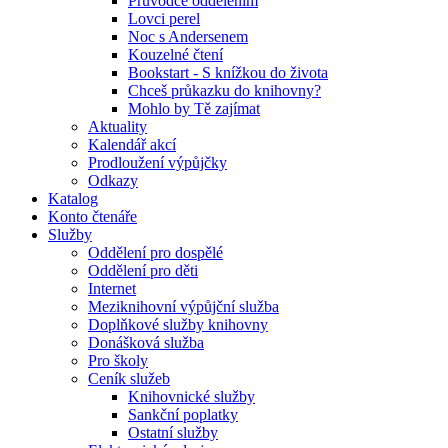
Průvodce oddělením
Lovci perel
Noc s Andersenem
Kouzelné čtení
Bookstart - S knížkou do života
Chceš průkazku do knihovny?
Mohlo by Tě zajímat
Aktuality
Kalendář akcí
Prodloužení výpůjčky
Odkazy
Katalog
Konto čtenáře
Služby
Oddělení pro dospělé
Oddělení pro děti
Internet
Meziknihovní výpůjční služba
Doplňkové služby knihovny
Donášková služba
Pro školy
Ceník služeb
Knihovnické služby
Sankční poplatky
Ostatní služby