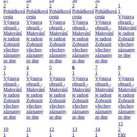
27
28
29
30
31
2
2
2
2
2
1
Pohádková
Pohádková
Pohádková
Pohádková
Pohádková
1
cesta
cesta
cesta
cesta
cesta
Výstava
Výstava
Výstava
Výstava
Výstava
Výstava
obrazů -
obrazů -
obrazů -
obrazů -
obrazů -
obrazů -
Malování
Malování
Malování
Malování
Malování
Malování
je radost
je radost
je radost
je radost
je radost
je radost
Zobrazit
Zobrazit
Zobrazit
Zobrazit
Zobrazit
Zobrazit
všechny
všechny
všechny
všechny
všechny
všechny
záznamy
záznamy
záznamy
záznamy
záznamy
záznamy
ze dne
ze dne
ze dne
ze dne
ze dne
ze dne
3
4
5
6
7
8
1
1
1
1
1
1
Výstava
Výstava
Výstava
Výstava
Výstava
Výstava
obrazů -
obrazů -
obrazů -
obrazů -
obrazů -
obrazů -
Malování
Malování
Malování
Malování
Malování
Malování
je radost
je radost
je radost
je radost
je radost
je radost
Zobrazit
Zobrazit
Zobrazit
Zobrazit
Zobrazit
Zobrazit
všechny
všechny
všechny
všechny
všechny
všechny
záznamy
záznamy
záznamy
záznamy
záznamy
záznamy
ze dne
ze dne
ze dne
ze dne
ze dne
ze dne
15
10
11
12
13
14
2
1
1
1
1
1
Flér