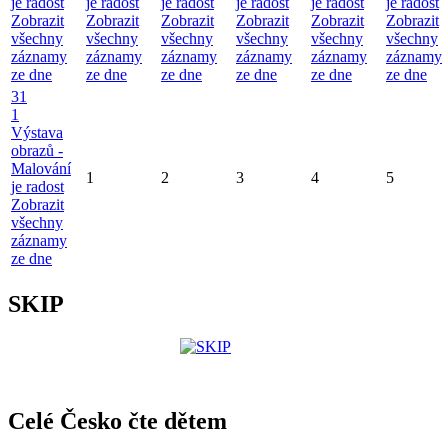
je radost
je radost
je radost
je radost
je radost
je radost
Zobrazit
Zobrazit
Zobrazit
Zobrazit
Zobrazit
Zobrazit
všechny
všechny
všechny
všechny
všechny
všechny
záznamy
záznamy
záznamy
záznamy
záznamy
záznamy
ze dne
ze dne
ze dne
ze dne
ze dne
ze dne
31
1
Výstava
obrazů -
Malování
1
2
3
4
5
je radost
Zobrazit
všechny
záznamy
ze dne
SKIP
Celé Česko čte dětem