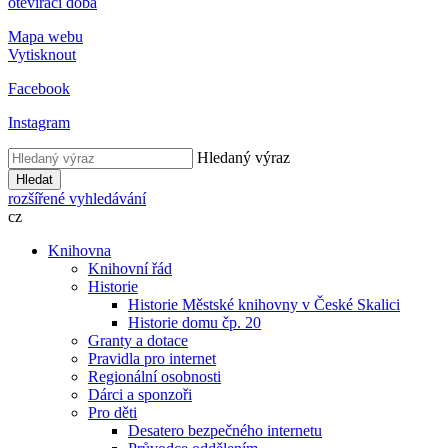
otevírací doba
Mapa webu
Vytisknout
Facebook
Instagram
Hledaný výraz
Hledat
rozšířené vyhledávání
cz
Knihovna
Knihovní řád
Historie
Historie Městské knihovny v České Skalici
Historie domu čp. 20
Granty a dotace
Pravidla pro internet
Regionální osobnosti
Dárci a sponzoři
Pro děti
Desatero bezpečného internetu