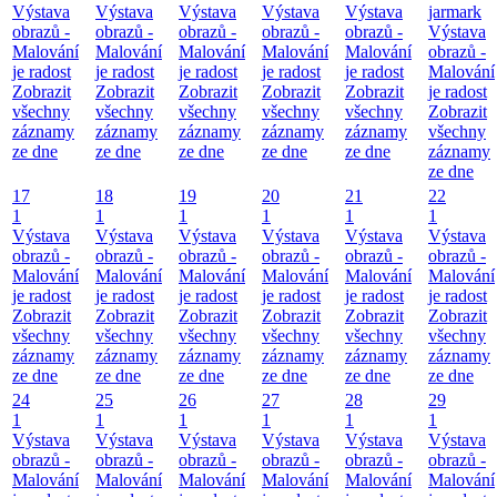
Výstava
Výstava
Výstava
Výstava
Výstava
jarmark
obrazů -
obrazů -
obrazů -
obrazů -
obrazů -
Výstava
Malování
Malování
Malování
Malování
Malování
obrazů -
je radost
je radost
je radost
je radost
je radost
Malování
Zobrazit
Zobrazit
Zobrazit
Zobrazit
Zobrazit
je radost
všechny
všechny
všechny
všechny
všechny
Zobrazit
záznamy
záznamy
záznamy
záznamy
záznamy
všechny
ze dne
ze dne
ze dne
ze dne
ze dne
záznamy
ze dne
17
18
19
20
21
22
1
1
1
1
1
1
Výstava
Výstava
Výstava
Výstava
Výstava
Výstava
obrazů -
obrazů -
obrazů -
obrazů -
obrazů -
obrazů -
Malování
Malování
Malování
Malování
Malování
Malování
je radost
je radost
je radost
je radost
je radost
je radost
Zobrazit
Zobrazit
Zobrazit
Zobrazit
Zobrazit
Zobrazit
všechny
všechny
všechny
všechny
všechny
všechny
záznamy
záznamy
záznamy
záznamy
záznamy
záznamy
ze dne
ze dne
ze dne
ze dne
ze dne
ze dne
24
25
26
27
28
29
1
1
1
1
1
1
Výstava
Výstava
Výstava
Výstava
Výstava
Výstava
obrazů -
obrazů -
obrazů -
obrazů -
obrazů -
obrazů -
Malování
Malování
Malování
Malování
Malování
Malování