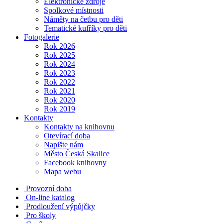
Elektronické zdroje
Spolkové místnosti
Náměty na četbu pro děti
Tematické kufříky pro děti
Fotogalerie
Rok 2026
Rok 2025
Rok 2024
Rok 2023
Rok 2022
Rok 2021
Rok 2020
Rok 2019
Kontakty
Kontakty na knihovnu
Otevírací doba
Napište nám
Město Česká Skalice
Facebook knihovny
Mapa webu
Provozní doba
On-line katalog
Prodloužení výpůjčky
Pro školy