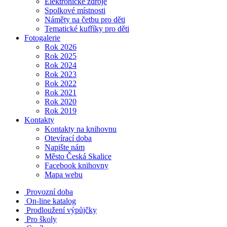
Elektronické zdroje
Spolkové místnosti
Náměty na četbu pro děti
Tematické kufříky pro děti
Fotogalerie
Rok 2026
Rok 2025
Rok 2024
Rok 2023
Rok 2022
Rok 2021
Rok 2020
Rok 2019
Kontakty
Kontakty na knihovnu
Otevírací doba
Napište nám
Město Česká Skalice
Facebook knihovny
Mapa webu
Provozní doba
On-line katalog
Prodloužení výpůjčky
Pro školy