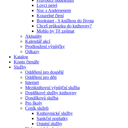
Průvodce oddělením
Lovci perel
Noc s Andersenem
Kouzelné čtení
Bookstart - S knížkou do života
Chceš průkazku do knihovny?
Mohlo by Tě zajímat
Aktuality
Kalendář akcí
Prodloužení výpůjčky
Odkazy
Katalog
Konto čtenáře
Služby
Oddělení pro dospělé
Oddělení pro děti
Internet
Meziknihovní výpůjční služba
Doplňkové služby knihovny
Donášková služba
Pro školy
Ceník služeb
Knihovnické služby
Sankční poplatky
Ostatní služby