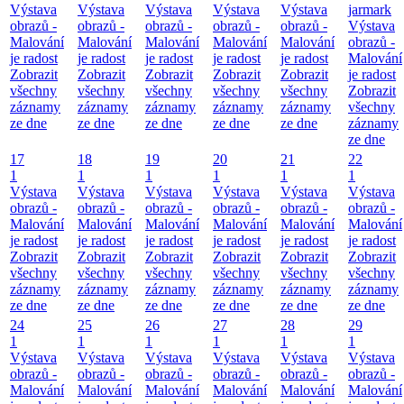
Výstava
Výstava
Výstava
Výstava
Výstava
jarmark
obrazů -
obrazů -
obrazů -
obrazů -
obrazů -
Výstava
Malování
Malování
Malování
Malování
Malování
obrazů -
je radost
je radost
je radost
je radost
je radost
Malování
Zobrazit
Zobrazit
Zobrazit
Zobrazit
Zobrazit
je radost
všechny
všechny
všechny
všechny
všechny
Zobrazit
záznamy
záznamy
záznamy
záznamy
záznamy
všechny
ze dne
ze dne
ze dne
ze dne
ze dne
záznamy
ze dne
17
18
19
20
21
22
1
1
1
1
1
1
Výstava
Výstava
Výstava
Výstava
Výstava
Výstava
obrazů -
obrazů -
obrazů -
obrazů -
obrazů -
obrazů -
Malování
Malování
Malování
Malování
Malování
Malování
je radost
je radost
je radost
je radost
je radost
je radost
Zobrazit
Zobrazit
Zobrazit
Zobrazit
Zobrazit
Zobrazit
všechny
všechny
všechny
všechny
všechny
všechny
záznamy
záznamy
záznamy
záznamy
záznamy
záznamy
ze dne
ze dne
ze dne
ze dne
ze dne
ze dne
24
25
26
27
28
29
1
1
1
1
1
1
Výstava
Výstava
Výstava
Výstava
Výstava
Výstava
obrazů -
obrazů -
obrazů -
obrazů -
obrazů -
obrazů -
Malování
Malování
Malování
Malování
Malování
Malování