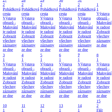
27
28
29
30
31
2
2
2
2
2
1
Pohádková
Pohádková
Pohádková
Pohádková
Pohádková
1
cesta
cesta
cesta
cesta
cesta
Výstava
Výstava
Výstava
Výstava
Výstava
Výstava
obrazů -
obrazů -
obrazů -
obrazů -
obrazů -
obrazů -
Malování
Malování
Malování
Malování
Malování
Malování
je radost
je radost
je radost
je radost
je radost
je radost
Zobrazit
Zobrazit
Zobrazit
Zobrazit
Zobrazit
Zobrazit
všechny
všechny
všechny
všechny
všechny
všechny
záznamy
záznamy
záznamy
záznamy
záznamy
záznamy
ze dne
ze dne
ze dne
ze dne
ze dne
ze dne
3
4
5
6
7
8
1
1
1
1
1
1
Výstava
Výstava
Výstava
Výstava
Výstava
Výstava
obrazů -
obrazů -
obrazů -
obrazů -
obrazů -
obrazů -
Malování
Malování
Malování
Malování
Malování
Malování
je radost
je radost
je radost
je radost
je radost
je radost
Zobrazit
Zobrazit
Zobrazit
Zobrazit
Zobrazit
Zobrazit
všechny
všechny
všechny
všechny
všechny
všechny
záznamy
záznamy
záznamy
záznamy
záznamy
záznamy
ze dne
ze dne
ze dne
ze dne
ze dne
ze dne
15
10
11
12
13
14
2
1
1
1
1
1
Flér