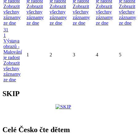
je radost
je radost
je radost
je radost
je radost
je radost
Zobrazit
Zobrazit
Zobrazit
Zobrazit
Zobrazit
Zobrazit
všechny
všechny
všechny
všechny
všechny
všechny
záznamy
záznamy
záznamy
záznamy
záznamy
záznamy
ze dne
ze dne
ze dne
ze dne
ze dne
ze dne
31
1
Výstava
obrazů -
Malování
1
2
3
4
5
je radost
Zobrazit
všechny
záznamy
ze dne
SKIP
Celé Česko čte dětem