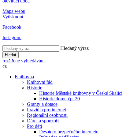
otevírací doba
Mapa webu
Vytisknout
Facebook
Instagram
Hledaný výraz
Hledat
rozšířené vyhledávání
cz
Knihovna
Knihovní řád
Historie
Historie Městské knihovny v České Skalici
Historie domu čp. 20
Granty a dotace
Pravidla pro internet
Regionální osobnosti
Dárci a sponzoři
Pro děti
Desatero bezpečného internetu