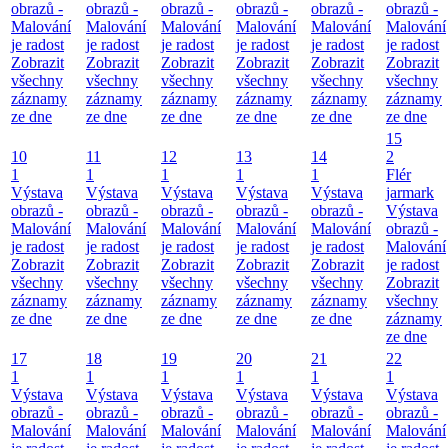
obrazů -
obrazů -
obrazů -
obrazů -
obrazů -
obrazů -
Malování
Malování
Malování
Malování
Malování
Malování
je radost
je radost
je radost
je radost
je radost
je radost
Zobrazit
Zobrazit
Zobrazit
Zobrazit
Zobrazit
Zobrazit
všechny
všechny
všechny
všechny
všechny
všechny
záznamy
záznamy
záznamy
záznamy
záznamy
záznamy
ze dne
ze dne
ze dne
ze dne
ze dne
ze dne
15
10
11
12
13
14
2
1
1
1
1
1
Flér
Výstava
Výstava
Výstava
Výstava
Výstava
jarmark
obrazů -
obrazů -
obrazů -
obrazů -
obrazů -
Výstava
Malování
Malování
Malování
Malování
Malování
obrazů -
je radost
je radost
je radost
je radost
je radost
Malování
Zobrazit
Zobrazit
Zobrazit
Zobrazit
Zobrazit
je radost
všechny
všechny
všechny
všechny
všechny
Zobrazit
záznamy
záznamy
záznamy
záznamy
záznamy
všechny
ze dne
ze dne
ze dne
ze dne
ze dne
záznamy
ze dne
17
18
19
20
21
22
1
1
1
1
1
1
Výstava
Výstava
Výstava
Výstava
Výstava
Výstava
obrazů -
obrazů -
obrazů -
obrazů -
obrazů -
obrazů -
Malování
Malování
Malování
Malování
Malování
Malování