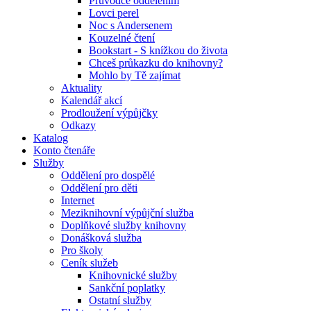
Průvodce oddělením
Lovci perel
Noc s Andersenem
Kouzelné čtení
Bookstart - S knížkou do života
Chceš průkazku do knihovny?
Mohlo by Tě zajímat
Aktuality
Kalendář akcí
Prodloužení výpůjčky
Odkazy
Katalog
Konto čtenáře
Služby
Oddělení pro dospělé
Oddělení pro děti
Internet
Meziknihovní výpůjční služba
Doplňkové služby knihovny
Donášková služba
Pro školy
Ceník služeb
Knihovnické služby
Sankční poplatky
Ostatní služby