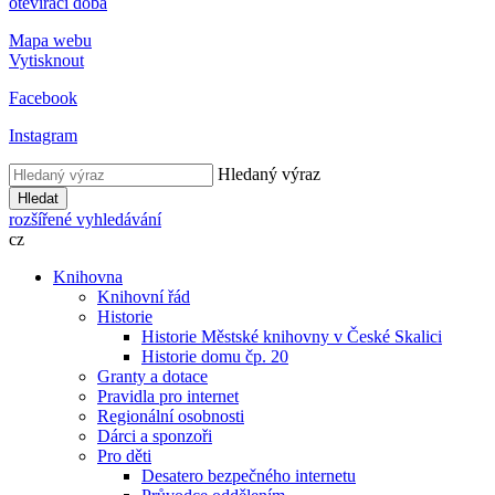
otevírací doba
Mapa webu
Vytisknout
Facebook
Instagram
Hledaný výraz
Hledat
rozšířené vyhledávání
cz
Knihovna
Knihovní řád
Historie
Historie Městské knihovny v České Skalici
Historie domu čp. 20
Granty a dotace
Pravidla pro internet
Regionální osobnosti
Dárci a sponzoři
Pro děti
Desatero bezpečného internetu