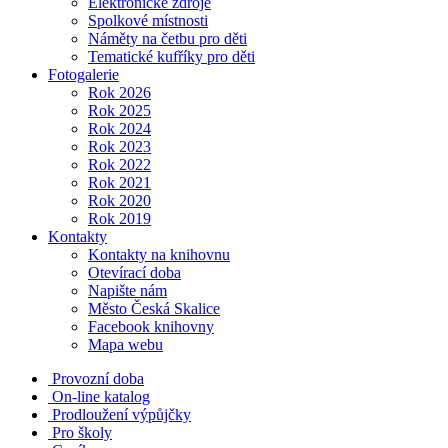
Elektronické zdroje
Spolkové místnosti
Náměty na četbu pro děti
Tematické kufříky pro děti
Fotogalerie
Rok 2026
Rok 2025
Rok 2024
Rok 2023
Rok 2022
Rok 2021
Rok 2020
Rok 2019
Kontakty
Kontakty na knihovnu
Otevírací doba
Napište nám
Město Česká Skalice
Facebook knihovny
Mapa webu
Provozní doba
On-line katalog
Prodloužení výpůjčky
Pro školy