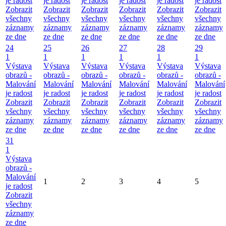
je radost
je radost
je radost
je radost
je radost
je radost
Zobrazit
Zobrazit
Zobrazit
Zobrazit
Zobrazit
Zobrazit
všechny
všechny
všechny
všechny
všechny
všechny
záznamy
záznamy
záznamy
záznamy
záznamy
záznamy
ze dne
ze dne
ze dne
ze dne
ze dne
ze dne
24
25
26
27
28
29
1
1
1
1
1
1
Výstava
Výstava
Výstava
Výstava
Výstava
Výstava
obrazů -
obrazů -
obrazů -
obrazů -
obrazů -
obrazů -
Malování
Malování
Malování
Malování
Malování
Malování
je radost
je radost
je radost
je radost
je radost
je radost
Zobrazit
Zobrazit
Zobrazit
Zobrazit
Zobrazit
Zobrazit
všechny
všechny
všechny
všechny
všechny
všechny
záznamy
záznamy
záznamy
záznamy
záznamy
záznamy
ze dne
ze dne
ze dne
ze dne
ze dne
ze dne
31
1
Výstava
obrazů -
Malování
1
2
3
4
5
je radost
Zobrazit
všechny
záznamy
ze dne