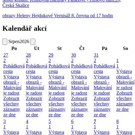
Česká Skalice
obrazy Heleny Hejdukové Vernisáž 8. června od 17 hodin
Kalendář akcí
Srpen
2026
Po
Út
St
Čt
Pá
So
27
28
29
30
31
2
2
2
2
2
1
Pohádková
Pohádková
Pohádková
Pohádková
Pohádková
1
cesta
cesta
cesta
cesta
cesta
Výstava
Výstava
Výstava
Výstava
Výstava
Výstava
obrazů -
obrazů -
obrazů -
obrazů -
obrazů -
obrazů -
Malování
Malování
Malování
Malování
Malování
Malování
je radost
je radost
je radost
je radost
je radost
je radost
Zobrazit
Zobrazit
Zobrazit
Zobrazit
Zobrazit
Zobrazit
všechny
všechny
všechny
všechny
všechny
všechny
záznamy
záznamy
záznamy
záznamy
záznamy
záznamy
ze dne
ze dne
ze dne
ze dne
ze dne
ze dne
3
4
5
6
7
8
1
1
1
1
1
1
Výstava
Výstava
Výstava
Výstava
Výstava
Výstava