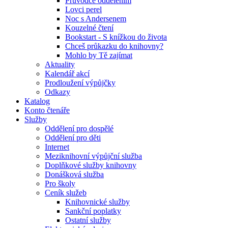
Průvodce oddělením
Lovci perel
Noc s Andersenem
Kouzelné čtení
Bookstart - S knížkou do života
Chceš průkazku do knihovny?
Mohlo by Tě zajímat
Aktuality
Kalendář akcí
Prodloužení výpůjčky
Odkazy
Katalog
Konto čtenáře
Služby
Oddělení pro dospělé
Oddělení pro děti
Internet
Meziknihovní výpůjční služba
Doplňkové služby knihovny
Donášková služba
Pro školy
Ceník služeb
Knihovnické služby
Sankční poplatky
Ostatní služby