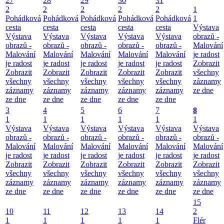
27
28
29
30
31
2
2
2
2
2
1
Pohádková
Pohádková
Pohádková
Pohádková
Pohádková
1
cesta
cesta
cesta
cesta
cesta
Výstava
Výstava
Výstava
Výstava
Výstava
Výstava
obrazů -
obrazů -
obrazů -
obrazů -
obrazů -
obrazů -
Malování
Malování
Malování
Malování
Malování
Malování
je radost
je radost
je radost
je radost
je radost
je radost
Zobrazit
Zobrazit
Zobrazit
Zobrazit
Zobrazit
Zobrazit
všechny
všechny
všechny
všechny
všechny
všechny
záznamy
záznamy
záznamy
záznamy
záznamy
záznamy
ze dne
ze dne
ze dne
ze dne
ze dne
ze dne
3
4
5
6
7
8
1
1
1
1
1
1
Výstava
Výstava
Výstava
Výstava
Výstava
Výstava
obrazů -
obrazů -
obrazů -
obrazů -
obrazů -
obrazů -
Malování
Malování
Malování
Malování
Malování
Malování
je radost
je radost
je radost
je radost
je radost
je radost
Zobrazit
Zobrazit
Zobrazit
Zobrazit
Zobrazit
Zobrazit
všechny
všechny
všechny
všechny
všechny
všechny
záznamy
záznamy
záznamy
záznamy
záznamy
záznamy
ze dne
ze dne
ze dne
ze dne
ze dne
ze dne
15
10
11
12
13
14
2
1
1
1
1
1
Flér