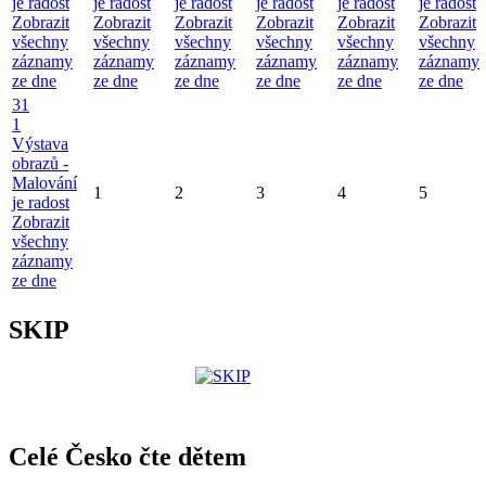
je radost
je radost
je radost
je radost
je radost
je radost
Zobrazit
Zobrazit
Zobrazit
Zobrazit
Zobrazit
Zobrazit
všechny
všechny
všechny
všechny
všechny
všechny
záznamy
záznamy
záznamy
záznamy
záznamy
záznamy
ze dne
ze dne
ze dne
ze dne
ze dne
ze dne
31
1
Výstava
obrazů -
Malování
1
2
3
4
5
je radost
Zobrazit
všechny
záznamy
ze dne
SKIP
Celé Česko čte dětem