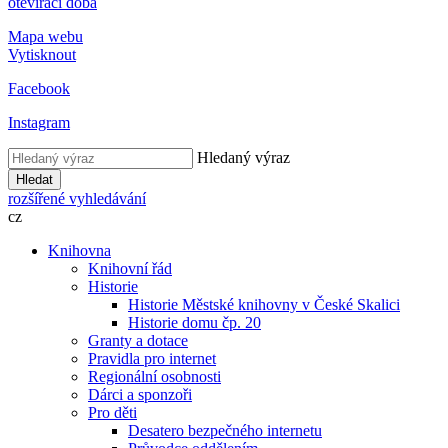
otevírací doba
Mapa webu
Vytisknout
Facebook
Instagram
Hledaný výraz
Hledat
rozšířené vyhledávání
cz
Knihovna
Knihovní řád
Historie
Historie Městské knihovny v České Skalici
Historie domu čp. 20
Granty a dotace
Pravidla pro internet
Regionální osobnosti
Dárci a sponzoři
Pro děti
Desatero bezpečného internetu