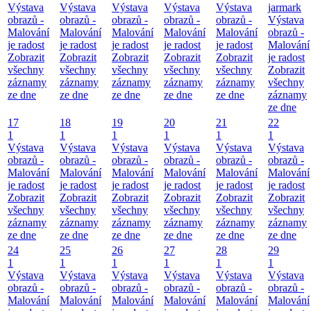
Výstava
Výstava
Výstava
Výstava
Výstava
jarmark
obrazů -
obrazů -
obrazů -
obrazů -
obrazů -
Výstava
Malování
Malování
Malování
Malování
Malování
obrazů -
je radost
je radost
je radost
je radost
je radost
Malování
Zobrazit
Zobrazit
Zobrazit
Zobrazit
Zobrazit
je radost
všechny
všechny
všechny
všechny
všechny
Zobrazit
záznamy
záznamy
záznamy
záznamy
záznamy
všechny
ze dne
ze dne
ze dne
ze dne
ze dne
záznamy
ze dne
17
18
19
20
21
22
1
1
1
1
1
1
Výstava
Výstava
Výstava
Výstava
Výstava
Výstava
obrazů -
obrazů -
obrazů -
obrazů -
obrazů -
obrazů -
Malování
Malování
Malování
Malování
Malování
Malování
je radost
je radost
je radost
je radost
je radost
je radost
Zobrazit
Zobrazit
Zobrazit
Zobrazit
Zobrazit
Zobrazit
všechny
všechny
všechny
všechny
všechny
všechny
záznamy
záznamy
záznamy
záznamy
záznamy
záznamy
ze dne
ze dne
ze dne
ze dne
ze dne
ze dne
24
25
26
27
28
29
1
1
1
1
1
1
Výstava
Výstava
Výstava
Výstava
Výstava
Výstava
obrazů -
obrazů -
obrazů -
obrazů -
obrazů -
obrazů -
Malování
Malování
Malování
Malování
Malování
Malování