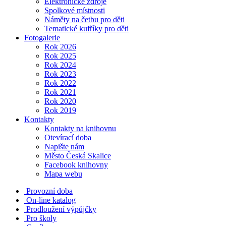
Elektronické zdroje
Spolkové místnosti
Náměty na četbu pro děti
Tematické kufříky pro děti
Fotogalerie
Rok 2026
Rok 2025
Rok 2024
Rok 2023
Rok 2022
Rok 2021
Rok 2020
Rok 2019
Kontakty
Kontakty na knihovnu
Otevírací doba
Napište nám
Město Česká Skalice
Facebook knihovny
Mapa webu
Provozní doba
On-line katalog
Prodloužení výpůjčky
Pro školy