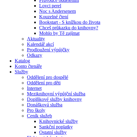
Průvodce oddělením
Lovci perel
Noc s Andersenem
Kouzelné čtení
Bookstart - S knížkou do života
Chceš průkazku do knihovny?
Mohlo by Tě zajímat
Aktuality
Kalendář akcí
Prodloužení výpůjčky
Odkazy
Katalog
Konto čtenáře
Služby
Oddělení pro dospělé
Oddělení pro děti
Internet
Meziknihovní výpůjční služba
Doplňkové služby knihovny
Donášková služba
Pro školy
Ceník služeb
Knihovnické služby
Sankční poplatky
Ostatní služby