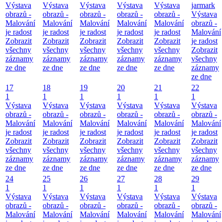
Výstava
Výstava
Výstava
Výstava
Výstava
jarmark
obrazů -
obrazů -
obrazů -
obrazů -
obrazů -
Výstava
Malování
Malování
Malování
Malování
Malování
obrazů -
je radost
je radost
je radost
je radost
je radost
Malování
Zobrazit
Zobrazit
Zobrazit
Zobrazit
Zobrazit
je radost
všechny
všechny
všechny
všechny
všechny
Zobrazit
záznamy
záznamy
záznamy
záznamy
záznamy
všechny
ze dne
ze dne
ze dne
ze dne
ze dne
záznamy
ze dne
17
18
19
20
21
22
1
1
1
1
1
1
Výstava
Výstava
Výstava
Výstava
Výstava
Výstava
obrazů -
obrazů -
obrazů -
obrazů -
obrazů -
obrazů -
Malování
Malování
Malování
Malování
Malování
Malování
je radost
je radost
je radost
je radost
je radost
je radost
Zobrazit
Zobrazit
Zobrazit
Zobrazit
Zobrazit
Zobrazit
všechny
všechny
všechny
všechny
všechny
všechny
záznamy
záznamy
záznamy
záznamy
záznamy
záznamy
ze dne
ze dne
ze dne
ze dne
ze dne
ze dne
24
25
26
27
28
29
1
1
1
1
1
1
Výstava
Výstava
Výstava
Výstava
Výstava
Výstava
obrazů -
obrazů -
obrazů -
obrazů -
obrazů -
obrazů -
Malování
Malování
Malování
Malování
Malování
Malování