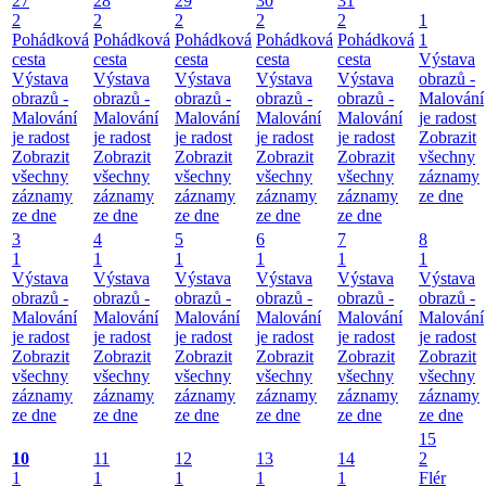
27
28
29
30
31
2
2
2
2
2
1
Pohádková
Pohádková
Pohádková
Pohádková
Pohádková
1
cesta
cesta
cesta
cesta
cesta
Výstava
Výstava
Výstava
Výstava
Výstava
Výstava
obrazů -
obrazů -
obrazů -
obrazů -
obrazů -
obrazů -
Malování
Malování
Malování
Malování
Malování
Malování
je radost
je radost
je radost
je radost
je radost
je radost
Zobrazit
Zobrazit
Zobrazit
Zobrazit
Zobrazit
Zobrazit
všechny
všechny
všechny
všechny
všechny
všechny
záznamy
záznamy
záznamy
záznamy
záznamy
záznamy
ze dne
ze dne
ze dne
ze dne
ze dne
ze dne
3
4
5
6
7
8
1
1
1
1
1
1
Výstava
Výstava
Výstava
Výstava
Výstava
Výstava
obrazů -
obrazů -
obrazů -
obrazů -
obrazů -
obrazů -
Malování
Malování
Malování
Malování
Malování
Malování
je radost
je radost
je radost
je radost
je radost
je radost
Zobrazit
Zobrazit
Zobrazit
Zobrazit
Zobrazit
Zobrazit
všechny
všechny
všechny
všechny
všechny
všechny
záznamy
záznamy
záznamy
záznamy
záznamy
záznamy
ze dne
ze dne
ze dne
ze dne
ze dne
ze dne
15
10
11
12
13
14
2
1
1
1
1
1
Flér