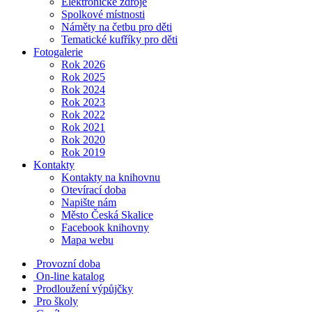
Elektronické zdroje
Spolkové místnosti
Náměty na četbu pro děti
Tematické kufříky pro děti
Fotogalerie
Rok 2026
Rok 2025
Rok 2024
Rok 2023
Rok 2022
Rok 2021
Rok 2020
Rok 2019
Kontakty
Kontakty na knihovnu
Otevírací doba
Napište nám
Město Česká Skalice
Facebook knihovny
Mapa webu
Provozní doba
On-line katalog
Prodloužení výpůjčky
Pro školy