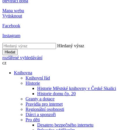
otevírací doba
Mapa webu
Vytisknout
Facebook
Instagram
Hledaný výraz
Hledat
rozšířené vyhledávání
cz
Knihovna
Knihovní řád
Historie
Historie Městské knihovny v České Skalici
Historie domu čp. 20
Granty a dotace
Pravidla pro internet
Regionální osobnosti
Dárci a sponzoři
Pro děti
Desatero bezpečného internetu