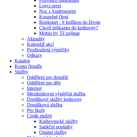
Průvodce oddělením
Lovci perel
Noc s Andersenem
Kouzelné čtení
Bookstart - S knížkou do života
Chceš průkazku do knihovny?
Mohlo by Tě zajímat
Aktuality
Kalendář akcí
Prodloužení výpůjčky
Odkazy
Katalog
Konto čtenáře
Služby
Oddělení pro dospělé
Oddělení pro děti
Internet
Meziknihovní výpůjční služba
Doplňkové služby knihovny
Donášková služba
Pro školy
Ceník služeb
Knihovnické služby
Sankční poplatky
Ostatní služby