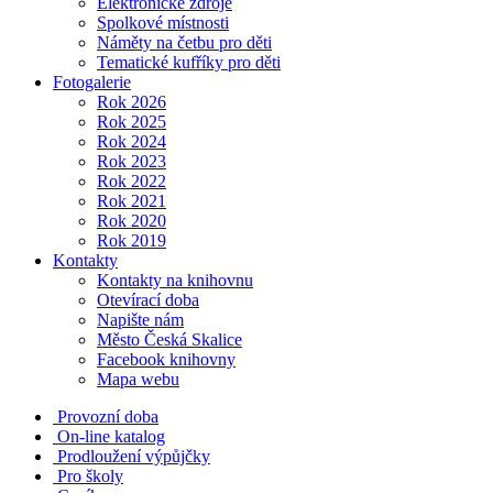
Elektronické zdroje
Spolkové místnosti
Náměty na četbu pro děti
Tematické kufříky pro děti
Fotogalerie
Rok 2026
Rok 2025
Rok 2024
Rok 2023
Rok 2022
Rok 2021
Rok 2020
Rok 2019
Kontakty
Kontakty na knihovnu
Otevírací doba
Napište nám
Město Česká Skalice
Facebook knihovny
Mapa webu
Provozní doba
On-line katalog
Prodloužení výpůjčky
Pro školy