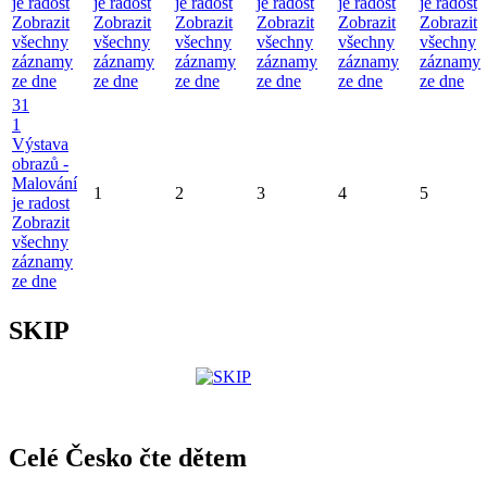
je radost
je radost
je radost
je radost
je radost
je radost
Zobrazit
Zobrazit
Zobrazit
Zobrazit
Zobrazit
Zobrazit
všechny
všechny
všechny
všechny
všechny
všechny
záznamy
záznamy
záznamy
záznamy
záznamy
záznamy
ze dne
ze dne
ze dne
ze dne
ze dne
ze dne
31
1
Výstava
obrazů -
Malování
1
2
3
4
5
je radost
Zobrazit
všechny
záznamy
ze dne
SKIP
Celé Česko čte dětem