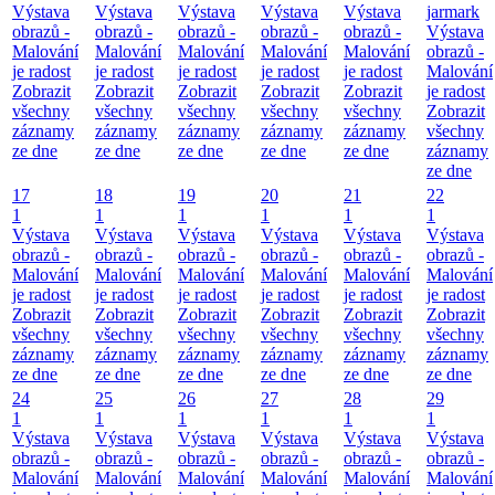
Výstava
Výstava
Výstava
Výstava
Výstava
jarmark
obrazů -
obrazů -
obrazů -
obrazů -
obrazů -
Výstava
Malování
Malování
Malování
Malování
Malování
obrazů -
je radost
je radost
je radost
je radost
je radost
Malování
Zobrazit
Zobrazit
Zobrazit
Zobrazit
Zobrazit
je radost
všechny
všechny
všechny
všechny
všechny
Zobrazit
záznamy
záznamy
záznamy
záznamy
záznamy
všechny
ze dne
ze dne
ze dne
ze dne
ze dne
záznamy
ze dne
17
18
19
20
21
22
1
1
1
1
1
1
Výstava
Výstava
Výstava
Výstava
Výstava
Výstava
obrazů -
obrazů -
obrazů -
obrazů -
obrazů -
obrazů -
Malování
Malování
Malování
Malování
Malování
Malování
je radost
je radost
je radost
je radost
je radost
je radost
Zobrazit
Zobrazit
Zobrazit
Zobrazit
Zobrazit
Zobrazit
všechny
všechny
všechny
všechny
všechny
všechny
záznamy
záznamy
záznamy
záznamy
záznamy
záznamy
ze dne
ze dne
ze dne
ze dne
ze dne
ze dne
24
25
26
27
28
29
1
1
1
1
1
1
Výstava
Výstava
Výstava
Výstava
Výstava
Výstava
obrazů -
obrazů -
obrazů -
obrazů -
obrazů -
obrazů -
Malování
Malování
Malování
Malování
Malování
Malování