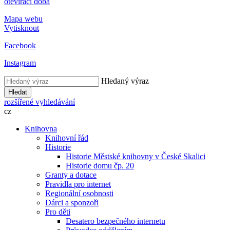
otevírací doba
Mapa webu
Vytisknout
Facebook
Instagram
Hledaný výraz
Hledat
rozšířené vyhledávání
cz
Knihovna
Knihovní řád
Historie
Historie Městské knihovny v České Skalici
Historie domu čp. 20
Granty a dotace
Pravidla pro internet
Regionální osobnosti
Dárci a sponzoři
Pro děti
Desatero bezpečného internetu