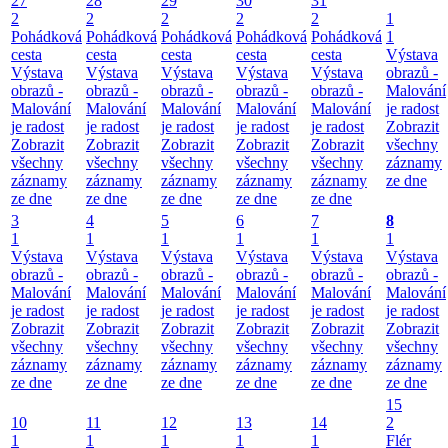
27
28
29
30
31
2
2
2
2
2
1
Pohádková
Pohádková
Pohádková
Pohádková
Pohádková
1
cesta
cesta
cesta
cesta
cesta
Výstava
Výstava
Výstava
Výstava
Výstava
Výstava
obrazů -
obrazů -
obrazů -
obrazů -
obrazů -
obrazů -
Malování
Malování
Malování
Malování
Malování
Malování
je radost
je radost
je radost
je radost
je radost
je radost
Zobrazit
Zobrazit
Zobrazit
Zobrazit
Zobrazit
Zobrazit
všechny
všechny
všechny
všechny
všechny
všechny
záznamy
záznamy
záznamy
záznamy
záznamy
záznamy
ze dne
ze dne
ze dne
ze dne
ze dne
ze dne
3
4
5
6
7
8
1
1
1
1
1
1
Výstava
Výstava
Výstava
Výstava
Výstava
Výstava
obrazů -
obrazů -
obrazů -
obrazů -
obrazů -
obrazů -
Malování
Malování
Malování
Malování
Malování
Malování
je radost
je radost
je radost
je radost
je radost
je radost
Zobrazit
Zobrazit
Zobrazit
Zobrazit
Zobrazit
Zobrazit
všechny
všechny
všechny
všechny
všechny
všechny
záznamy
záznamy
záznamy
záznamy
záznamy
záznamy
ze dne
ze dne
ze dne
ze dne
ze dne
ze dne
15
10
11
12
13
14
2
1
1
1
1
1
Flér