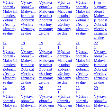
Výstava
Výstava
Výstava
Výstava
Výstava
jarmark
obrazů -
obrazů -
obrazů -
obrazů -
obrazů -
Výstava
Malování
Malování
Malování
Malování
Malování
obrazů -
je radost
je radost
je radost
je radost
je radost
Malování
Zobrazit
Zobrazit
Zobrazit
Zobrazit
Zobrazit
je radost
všechny
všechny
všechny
všechny
všechny
Zobrazit
záznamy
záznamy
záznamy
záznamy
záznamy
všechny
ze dne
ze dne
ze dne
ze dne
ze dne
záznamy
ze dne
17
18
19
20
21
22
1
1
1
1
1
1
Výstava
Výstava
Výstava
Výstava
Výstava
Výstava
obrazů -
obrazů -
obrazů -
obrazů -
obrazů -
obrazů -
Malování
Malování
Malování
Malování
Malování
Malování
je radost
je radost
je radost
je radost
je radost
je radost
Zobrazit
Zobrazit
Zobrazit
Zobrazit
Zobrazit
Zobrazit
všechny
všechny
všechny
všechny
všechny
všechny
záznamy
záznamy
záznamy
záznamy
záznamy
záznamy
ze dne
ze dne
ze dne
ze dne
ze dne
ze dne
24
25
26
27
28
29
1
1
1
1
1
1
Výstava
Výstava
Výstava
Výstava
Výstava
Výstava
obrazů -
obrazů -
obrazů -
obrazů -
obrazů -
obrazů -
Malování
Malování
Malování
Malování
Malování
Malování