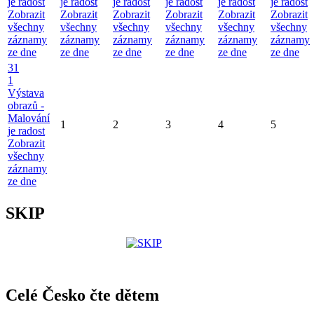
je radost
je radost
je radost
je radost
je radost
je radost
Zobrazit
Zobrazit
Zobrazit
Zobrazit
Zobrazit
Zobrazit
všechny
všechny
všechny
všechny
všechny
všechny
záznamy
záznamy
záznamy
záznamy
záznamy
záznamy
ze dne
ze dne
ze dne
ze dne
ze dne
ze dne
31
1
Výstava
obrazů -
Malování
1
2
3
4
5
je radost
Zobrazit
všechny
záznamy
ze dne
SKIP
Celé Česko čte dětem