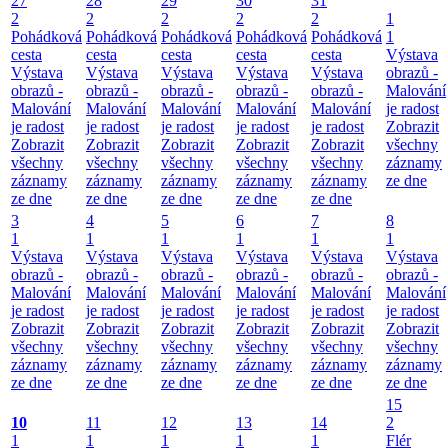
27
28
29
30
31
2
2
2
2
2
1
Pohádková
Pohádková
Pohádková
Pohádková
Pohádková
1
cesta
cesta
cesta
cesta
cesta
Výstava
Výstava
Výstava
Výstava
Výstava
Výstava
obrazů -
obrazů -
obrazů -
obrazů -
obrazů -
obrazů -
Malování
Malování
Malování
Malování
Malování
Malování
je radost
je radost
je radost
je radost
je radost
je radost
Zobrazit
Zobrazit
Zobrazit
Zobrazit
Zobrazit
Zobrazit
všechny
všechny
všechny
všechny
všechny
všechny
záznamy
záznamy
záznamy
záznamy
záznamy
záznamy
ze dne
ze dne
ze dne
ze dne
ze dne
ze dne
3
4
5
6
7
8
1
1
1
1
1
1
Výstava
Výstava
Výstava
Výstava
Výstava
Výstava
obrazů -
obrazů -
obrazů -
obrazů -
obrazů -
obrazů -
Malování
Malování
Malování
Malování
Malování
Malování
je radost
je radost
je radost
je radost
je radost
je radost
Zobrazit
Zobrazit
Zobrazit
Zobrazit
Zobrazit
Zobrazit
všechny
všechny
všechny
všechny
všechny
všechny
záznamy
záznamy
záznamy
záznamy
záznamy
záznamy
ze dne
ze dne
ze dne
ze dne
ze dne
ze dne
15
10
11
12
13
14
2
1
1
1
1
1
Flér