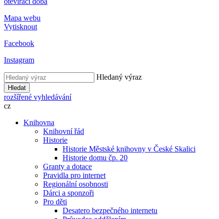
otevírací doba
Mapa webu
Vytisknout
Facebook
Instagram
Hledaný výraz
Hledat
rozšířené vyhledávání
cz
Knihovna
Knihovní řád
Historie
Historie Městské knihovny v České Skalici
Historie domu čp. 20
Granty a dotace
Pravidla pro internet
Regionální osobnosti
Dárci a sponzoři
Pro děti
Desatero bezpečného internetu