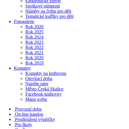
Elektronické zdroje
Spolkové místnosti
Náměty na četbu pro děti
Tematické kufříky pro děti
Fotogalerie
Rok 2026
Rok 2025
Rok 2024
Rok 2023
Rok 2022
Rok 2021
Rok 2020
Rok 2019
Kontakty
Kontakty na knihovnu
Otevírací doba
Napište nám
Město Česká Skalice
Facebook knihovny
Mapa webu
Provozní doba
On-line katalog
Prodloužení výpůjčky
Pro školy