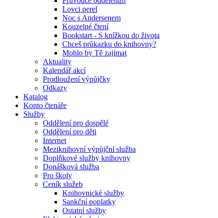
Průvodce oddělením
Lovci perel
Noc s Andersenem
Kouzelné čtení
Bookstart - S knížkou do života
Chceš průkazku do knihovny?
Mohlo by Tě zajímat
Aktuality
Kalendář akcí
Prodloužení výpůjčky
Odkazy
Katalog
Konto čtenáře
Služby
Oddělení pro dospělé
Oddělení pro děti
Internet
Meziknihovní výpůjční služba
Doplňkové služby knihovny
Donášková služba
Pro školy
Ceník služeb
Knihovnické služby
Sankční poplatky
Ostatní služby