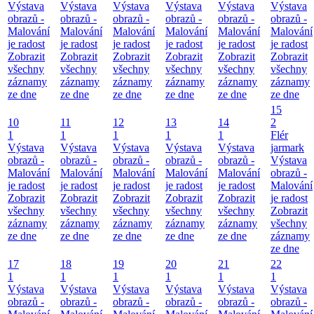
Výstava
Výstava
Výstava
Výstava
Výstava
Výstava
obrazů -
obrazů -
obrazů -
obrazů -
obrazů -
obrazů -
Malování
Malování
Malování
Malování
Malování
Malování
je radost
je radost
je radost
je radost
je radost
je radost
Zobrazit
Zobrazit
Zobrazit
Zobrazit
Zobrazit
Zobrazit
všechny
všechny
všechny
všechny
všechny
všechny
záznamy
záznamy
záznamy
záznamy
záznamy
záznamy
ze dne
ze dne
ze dne
ze dne
ze dne
ze dne
15
10
11
12
13
14
2
1
1
1
1
1
Flér
Výstava
Výstava
Výstava
Výstava
Výstava
jarmark
obrazů -
obrazů -
obrazů -
obrazů -
obrazů -
Výstava
Malování
Malování
Malování
Malování
Malování
obrazů -
je radost
je radost
je radost
je radost
je radost
Malování
Zobrazit
Zobrazit
Zobrazit
Zobrazit
Zobrazit
je radost
všechny
všechny
všechny
všechny
všechny
Zobrazit
záznamy
záznamy
záznamy
záznamy
záznamy
všechny
ze dne
ze dne
ze dne
ze dne
ze dne
záznamy
ze dne
17
18
19
20
21
22
1
1
1
1
1
1
Výstava
Výstava
Výstava
Výstava
Výstava
Výstava
obrazů -
obrazů -
obrazů -
obrazů -
obrazů -
obrazů -