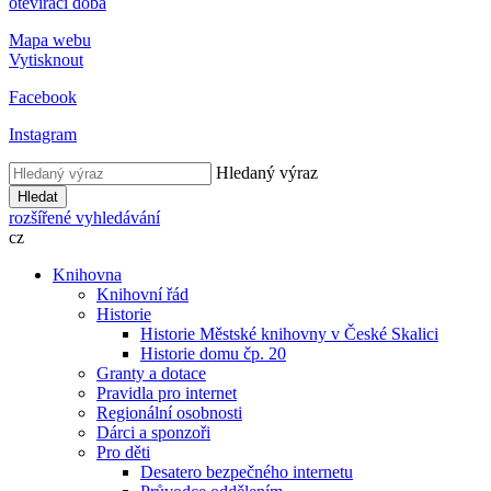
otevírací doba
Mapa webu
Vytisknout
Facebook
Instagram
Hledaný výraz
Hledat
rozšířené vyhledávání
cz
Knihovna
Knihovní řád
Historie
Historie Městské knihovny v České Skalici
Historie domu čp. 20
Granty a dotace
Pravidla pro internet
Regionální osobnosti
Dárci a sponzoři
Pro děti
Desatero bezpečného internetu