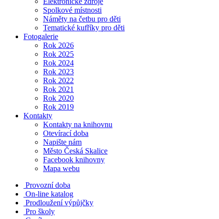
Elektronické zdroje
Spolkové místnosti
Náměty na četbu pro děti
Tematické kufříky pro děti
Fotogalerie
Rok 2026
Rok 2025
Rok 2024
Rok 2023
Rok 2022
Rok 2021
Rok 2020
Rok 2019
Kontakty
Kontakty na knihovnu
Otevírací doba
Napište nám
Město Česká Skalice
Facebook knihovny
Mapa webu
Provozní doba
On-line katalog
Prodloužení výpůjčky
Pro školy