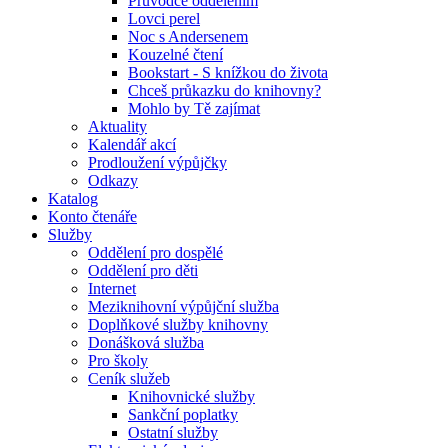
Průvodce oddělením
Lovci perel
Noc s Andersenem
Kouzelné čtení
Bookstart - S knížkou do života
Chceš průkazku do knihovny?
Mohlo by Tě zajímat
Aktuality
Kalendář akcí
Prodloužení výpůjčky
Odkazy
Katalog
Konto čtenáře
Služby
Oddělení pro dospělé
Oddělení pro děti
Internet
Meziknihovní výpůjční služba
Doplňkové služby knihovny
Donášková služba
Pro školy
Ceník služeb
Knihovnické služby
Sankční poplatky
Ostatní služby