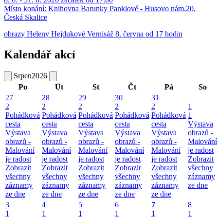
Místo konání:
Knihovna Barunky Panklové - Husovo nám.20,
Česká Skalice
obrazy Heleny Hejdukové Vernisáž 8. června od 17 hodin
Kalendář akcí
Srpen
2026
Po
Út
St
Čt
Pá
So
27
28
29
30
31
2
2
2
2
2
1
Pohádková
Pohádková
Pohádková
Pohádková
Pohádková
1
cesta
cesta
cesta
cesta
cesta
Výstava
Výstava
Výstava
Výstava
Výstava
Výstava
obrazů -
obrazů -
obrazů -
obrazů -
obrazů -
obrazů -
Malování
Malování
Malování
Malování
Malování
Malování
je radost
je radost
je radost
je radost
je radost
je radost
Zobrazit
Zobrazit
Zobrazit
Zobrazit
Zobrazit
Zobrazit
všechny
všechny
všechny
všechny
všechny
všechny
záznamy
záznamy
záznamy
záznamy
záznamy
záznamy
ze dne
ze dne
ze dne
ze dne
ze dne
ze dne
3
4
5
6
7
8
1
1
1
1
1
1