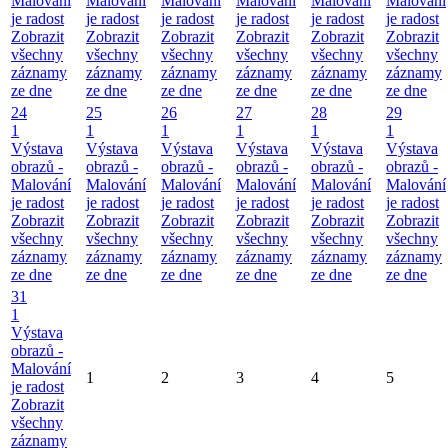
Malování
Malování
Malování
Malování
Malování
Malování
je radost
je radost
je radost
je radost
je radost
je radost
Zobrazit
Zobrazit
Zobrazit
Zobrazit
Zobrazit
Zobrazit
všechny
všechny
všechny
všechny
všechny
všechny
záznamy
záznamy
záznamy
záznamy
záznamy
záznamy
ze dne
ze dne
ze dne
ze dne
ze dne
ze dne
24
25
26
27
28
29
1
1
1
1
1
1
Výstava
Výstava
Výstava
Výstava
Výstava
Výstava
obrazů -
obrazů -
obrazů -
obrazů -
obrazů -
obrazů -
Malování
Malování
Malování
Malování
Malování
Malování
je radost
je radost
je radost
je radost
je radost
je radost
Zobrazit
Zobrazit
Zobrazit
Zobrazit
Zobrazit
Zobrazit
všechny
všechny
všechny
všechny
všechny
všechny
záznamy
záznamy
záznamy
záznamy
záznamy
záznamy
ze dne
ze dne
ze dne
ze dne
ze dne
ze dne
31
1
Výstava
obrazů -
Malování
1
2
3
4
5
je radost
Zobrazit
všechny
záznamy