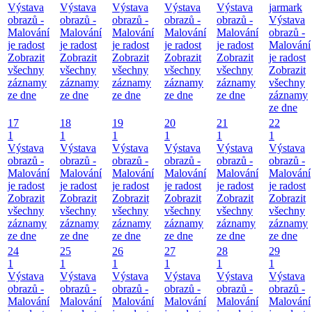
Výstava
Výstava
Výstava
Výstava
Výstava
jarmark
obrazů -
obrazů -
obrazů -
obrazů -
obrazů -
Výstava
Malování
Malování
Malování
Malování
Malování
obrazů -
je radost
je radost
je radost
je radost
je radost
Malování
Zobrazit
Zobrazit
Zobrazit
Zobrazit
Zobrazit
je radost
všechny
všechny
všechny
všechny
všechny
Zobrazit
záznamy
záznamy
záznamy
záznamy
záznamy
všechny
ze dne
ze dne
ze dne
ze dne
ze dne
záznamy
ze dne
17
18
19
20
21
22
1
1
1
1
1
1
Výstava
Výstava
Výstava
Výstava
Výstava
Výstava
obrazů -
obrazů -
obrazů -
obrazů -
obrazů -
obrazů -
Malování
Malování
Malování
Malování
Malování
Malování
je radost
je radost
je radost
je radost
je radost
je radost
Zobrazit
Zobrazit
Zobrazit
Zobrazit
Zobrazit
Zobrazit
všechny
všechny
všechny
všechny
všechny
všechny
záznamy
záznamy
záznamy
záznamy
záznamy
záznamy
ze dne
ze dne
ze dne
ze dne
ze dne
ze dne
24
25
26
27
28
29
1
1
1
1
1
1
Výstava
Výstava
Výstava
Výstava
Výstava
Výstava
obrazů -
obrazů -
obrazů -
obrazů -
obrazů -
obrazů -
Malování
Malování
Malování
Malování
Malování
Malování