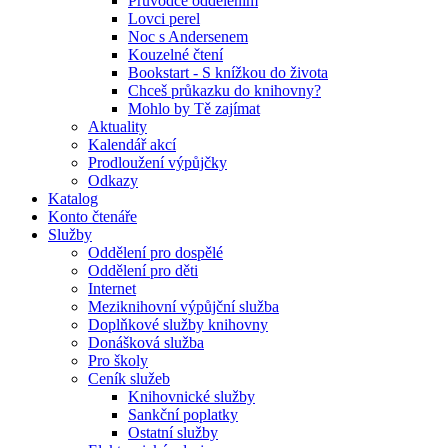
Průvodce oddělením
Lovci perel
Noc s Andersenem
Kouzelné čtení
Bookstart - S knížkou do života
Chceš průkazku do knihovny?
Mohlo by Tě zajímat
Aktuality
Kalendář akcí
Prodloužení výpůjčky
Odkazy
Katalog
Konto čtenáře
Služby
Oddělení pro dospělé
Oddělení pro děti
Internet
Meziknihovní výpůjční služba
Doplňkové služby knihovny
Donášková služba
Pro školy
Ceník služeb
Knihovnické služby
Sankční poplatky
Ostatní služby