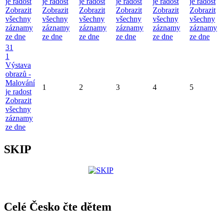
je radost
je radost
je radost
je radost
je radost
je radost
Zobrazit
Zobrazit
Zobrazit
Zobrazit
Zobrazit
Zobrazit
všechny
všechny
všechny
všechny
všechny
všechny
záznamy
záznamy
záznamy
záznamy
záznamy
záznamy
ze dne
ze dne
ze dne
ze dne
ze dne
ze dne
31
1
Výstava
obrazů -
Malování
1
2
3
4
5
je radost
Zobrazit
všechny
záznamy
ze dne
SKIP
Celé Česko čte dětem