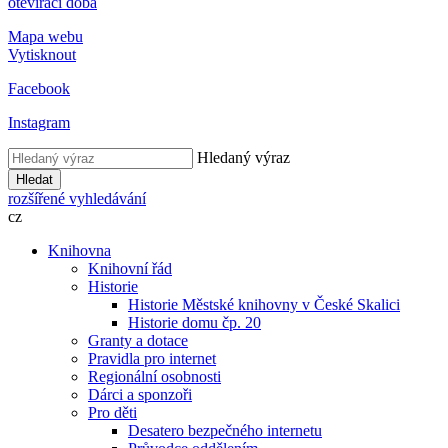
otevírací doba
Mapa webu
Vytisknout
Facebook
Instagram
Hledaný výraz
Hledat
rozšířené vyhledávání
cz
Knihovna
Knihovní řád
Historie
Historie Městské knihovny v České Skalici
Historie domu čp. 20
Granty a dotace
Pravidla pro internet
Regionální osobnosti
Dárci a sponzoři
Pro děti
Desatero bezpečného internetu