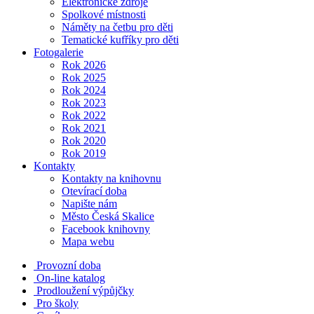
Elektronické zdroje
Spolkové místnosti
Náměty na četbu pro děti
Tematické kufříky pro děti
Fotogalerie
Rok 2026
Rok 2025
Rok 2024
Rok 2023
Rok 2022
Rok 2021
Rok 2020
Rok 2019
Kontakty
Kontakty na knihovnu
Otevírací doba
Napište nám
Město Česká Skalice
Facebook knihovny
Mapa webu
Provozní doba
On-line katalog
Prodloužení výpůjčky
Pro školy