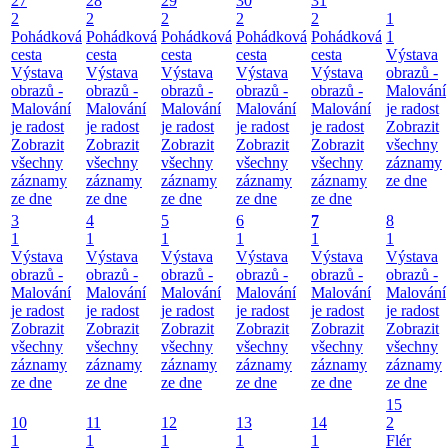
27
28
29
30
31
2
2
2
2
2
1
Pohádková
Pohádková
Pohádková
Pohádková
Pohádková
1
cesta
cesta
cesta
cesta
cesta
Výstava
Výstava
Výstava
Výstava
Výstava
Výstava
obrazů -
obrazů -
obrazů -
obrazů -
obrazů -
obrazů -
Malování
Malování
Malování
Malování
Malování
Malování
je radost
je radost
je radost
je radost
je radost
je radost
Zobrazit
Zobrazit
Zobrazit
Zobrazit
Zobrazit
Zobrazit
všechny
všechny
všechny
všechny
všechny
všechny
záznamy
záznamy
záznamy
záznamy
záznamy
záznamy
ze dne
ze dne
ze dne
ze dne
ze dne
ze dne
3
4
5
6
7
8
1
1
1
1
1
1
Výstava
Výstava
Výstava
Výstava
Výstava
Výstava
obrazů -
obrazů -
obrazů -
obrazů -
obrazů -
obrazů -
Malování
Malování
Malování
Malování
Malování
Malování
je radost
je radost
je radost
je radost
je radost
je radost
Zobrazit
Zobrazit
Zobrazit
Zobrazit
Zobrazit
Zobrazit
všechny
všechny
všechny
všechny
všechny
všechny
záznamy
záznamy
záznamy
záznamy
záznamy
záznamy
ze dne
ze dne
ze dne
ze dne
ze dne
ze dne
15
10
11
12
13
14
2
1
1
1
1
1
Flér