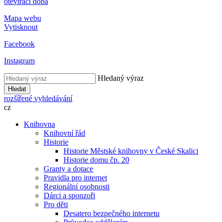
otevírací doba
Mapa webu
Vytisknout
Facebook
Instagram
Hledaný výraz
Hledat
rozšířené vyhledávání
cz
Knihovna
Knihovní řád
Historie
Historie Městské knihovny v České Skalici
Historie domu čp. 20
Granty a dotace
Pravidla pro internet
Regionální osobnosti
Dárci a sponzoři
Pro děti
Desatero bezpečného internetu