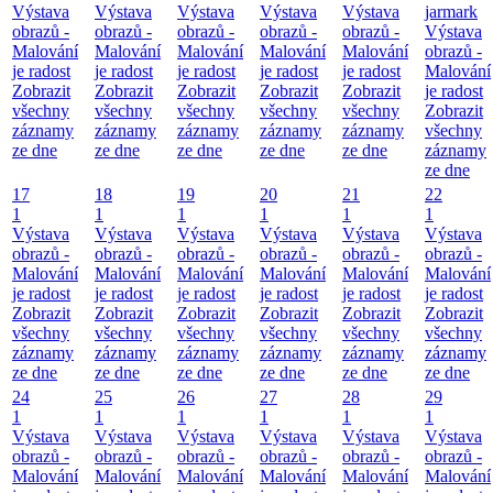
Výstava
Výstava
Výstava
Výstava
Výstava
jarmark
obrazů -
obrazů -
obrazů -
obrazů -
obrazů -
Výstava
Malování
Malování
Malování
Malování
Malování
obrazů -
je radost
je radost
je radost
je radost
je radost
Malování
Zobrazit
Zobrazit
Zobrazit
Zobrazit
Zobrazit
je radost
všechny
všechny
všechny
všechny
všechny
Zobrazit
záznamy
záznamy
záznamy
záznamy
záznamy
všechny
ze dne
ze dne
ze dne
ze dne
ze dne
záznamy
ze dne
17
18
19
20
21
22
1
1
1
1
1
1
Výstava
Výstava
Výstava
Výstava
Výstava
Výstava
obrazů -
obrazů -
obrazů -
obrazů -
obrazů -
obrazů -
Malování
Malování
Malování
Malování
Malování
Malování
je radost
je radost
je radost
je radost
je radost
je radost
Zobrazit
Zobrazit
Zobrazit
Zobrazit
Zobrazit
Zobrazit
všechny
všechny
všechny
všechny
všechny
všechny
záznamy
záznamy
záznamy
záznamy
záznamy
záznamy
ze dne
ze dne
ze dne
ze dne
ze dne
ze dne
24
25
26
27
28
29
1
1
1
1
1
1
Výstava
Výstava
Výstava
Výstava
Výstava
Výstava
obrazů -
obrazů -
obrazů -
obrazů -
obrazů -
obrazů -
Malování
Malování
Malování
Malování
Malování
Malování