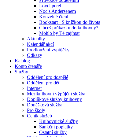
Průvodce oddělením
Lovci perel
Noc s Andersenem
Kouzelné čtení
Bookstart - S knížkou do života
Chceš průkazku do knihovny?
Mohlo by Tě zajímat
Aktuality
Kalendář akcí
Prodloužení výpůjčky
Odkazy
Katalog
Konto čtenáře
Služby
Oddělení pro dospělé
Oddělení pro děti
Internet
Meziknihovní výpůjční služba
Doplňkové služby knihovny
Donášková služba
Pro školy
Ceník služeb
Knihovnické služby
Sankční poplatky
Ostatní služby