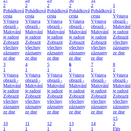
27
28
29
30
31
2
2
2
2
2
1
Pohádková
Pohádková
Pohádková
Pohádková
Pohádková
1
cesta
cesta
cesta
cesta
cesta
Výstava
Výstava
Výstava
Výstava
Výstava
Výstava
obrazů -
obrazů -
obrazů -
obrazů -
obrazů -
obrazů -
Malování
Malování
Malování
Malování
Malování
Malování
je radost
je radost
je radost
je radost
je radost
je radost
Zobrazit
Zobrazit
Zobrazit
Zobrazit
Zobrazit
Zobrazit
všechny
všechny
všechny
všechny
všechny
všechny
záznamy
záznamy
záznamy
záznamy
záznamy
záznamy
ze dne
ze dne
ze dne
ze dne
ze dne
ze dne
3
4
5
6
7
8
1
1
1
1
1
1
Výstava
Výstava
Výstava
Výstava
Výstava
Výstava
obrazů -
obrazů -
obrazů -
obrazů -
obrazů -
obrazů -
Malování
Malování
Malování
Malování
Malování
Malování
je radost
je radost
je radost
je radost
je radost
je radost
Zobrazit
Zobrazit
Zobrazit
Zobrazit
Zobrazit
Zobrazit
všechny
všechny
všechny
všechny
všechny
všechny
záznamy
záznamy
záznamy
záznamy
záznamy
záznamy
ze dne
ze dne
ze dne
ze dne
ze dne
ze dne
15
10
11
12
13
14
2
1
1
1
1
1
Flér