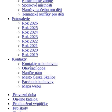
Elektronické zdroje
Spolkové místnosti
Náměty na četbu pro děti
Tematické kufříky pro děti
Fotogalerie
Rok 2026
Rok 2025
Rok 2024
Rok 2023
Rok 2022
Rok 2021
Rok 2020
Rok 2019
Kontakty
Kontakty na knihovnu
Otevírací doba
Napište nám
Město Česká Skalice
Facebook knihovny
Mapa webu
Provozní doba
On-line katalog
Prodloužení výpůjčky
Pro školy