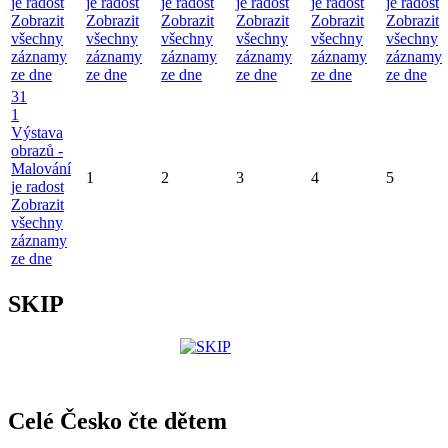
je radost
je radost
je radost
je radost
je radost
je radost
Zobrazit
Zobrazit
Zobrazit
Zobrazit
Zobrazit
Zobrazit
všechny
všechny
všechny
všechny
všechny
všechny
záznamy
záznamy
záznamy
záznamy
záznamy
záznamy
ze dne
ze dne
ze dne
ze dne
ze dne
ze dne
31
1
Výstava
obrazů -
Malování
1
2
3
4
5
je radost
Zobrazit
všechny
záznamy
ze dne
SKIP
Celé Česko čte dětem