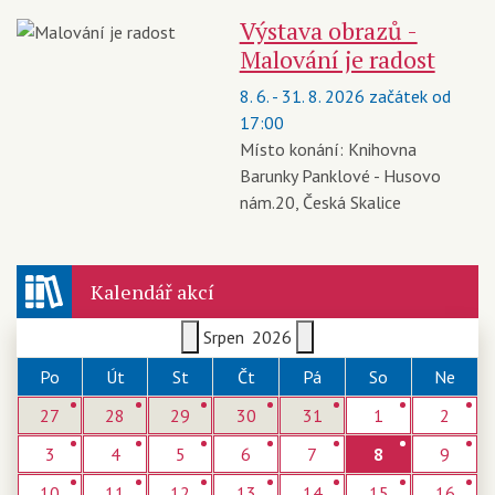
Výstava obrazů -
Malování je radost
8. 6. - 31. 8. 2026 začátek od
17:00
Místo konání:
Knihovna
Barunky Panklové - Husovo
nám.20, Česká Skalice
Kalendář akcí
Srpen
2026
Po
Út
St
Čt
Pá
So
Ne
27
28
29
30
31
1
2
3
4
5
6
7
8
9
10
11
12
13
14
15
16