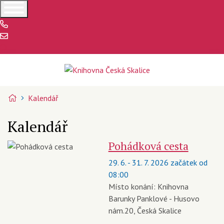
+420 734 155 855
knihovna@ceskaskalice.cz
Česká Skalice
Úvodní stránka
Kalendář
Kalendář
Pohádková cesta
29. 6. - 31. 7. 2026 začátek od
08:00
Místo konání:
Knihovna
Barunky Panklové - Husovo
nám.20, Česká Skalice