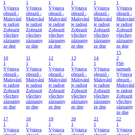
1
1
1
1
1
1
Výstava
Výstava
Výstava
Výstava
Výstava
Výstava
obrazů -
obrazů -
obrazů -
obrazů -
obrazů -
obrazů -
Malování
Malování
Malování
Malování
Malování
Malování
je radost
je radost
je radost
je radost
je radost
je radost
Zobrazit
Zobrazit
Zobrazit
Zobrazit
Zobrazit
Zobrazit
všechny
všechny
všechny
všechny
všechny
všechny
záznamy
záznamy
záznamy
záznamy
záznamy
záznamy
ze dne
ze dne
ze dne
ze dne
ze dne
ze dne
15
10
11
12
13
14
2
1
1
1
1
1
Flér
Výstava
Výstava
Výstava
Výstava
Výstava
jarmark
obrazů -
obrazů -
obrazů -
obrazů -
obrazů -
Výstava
Malování
Malování
Malování
Malování
Malování
obrazů -
je radost
je radost
je radost
je radost
je radost
Malování
Zobrazit
Zobrazit
Zobrazit
Zobrazit
Zobrazit
je radost
všechny
všechny
všechny
všechny
všechny
Zobrazit
záznamy
záznamy
záznamy
záznamy
záznamy
všechny
ze dne
ze dne
ze dne
ze dne
ze dne
záznamy
ze dne
17
18
19
20
21
22
1
1
1
1
1
1
Výstava
Výstava
Výstava
Výstava
Výstava
Výstava