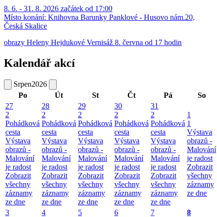
8. 6. - 31. 8. 2026 začátek od 17:00
Místo konání:
Knihovna Barunky Panklové - Husovo nám.20,
Česká Skalice
obrazy Heleny Hejdukové Vernisáž 8. června od 17 hodin
Kalendář akcí
Srpen
2026
Po
Út
St
Čt
Pá
So
27
28
29
30
31
2
2
2
2
2
1
Pohádková
Pohádková
Pohádková
Pohádková
Pohádková
1
cesta
cesta
cesta
cesta
cesta
Výstava
Výstava
Výstava
Výstava
Výstava
Výstava
obrazů -
obrazů -
obrazů -
obrazů -
obrazů -
obrazů -
Malování
Malování
Malování
Malování
Malování
Malování
je radost
je radost
je radost
je radost
je radost
je radost
Zobrazit
Zobrazit
Zobrazit
Zobrazit
Zobrazit
Zobrazit
všechny
všechny
všechny
všechny
všechny
všechny
záznamy
záznamy
záznamy
záznamy
záznamy
záznamy
ze dne
ze dne
ze dne
ze dne
ze dne
ze dne
3
4
5
6
7
8