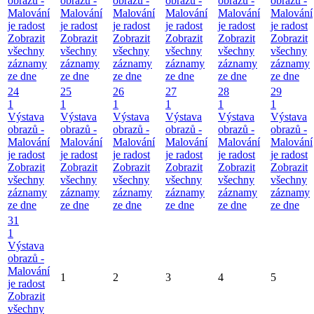
obrazů -
obrazů -
obrazů -
obrazů -
obrazů -
obrazů -
Malování
Malování
Malování
Malování
Malování
Malování
je radost
je radost
je radost
je radost
je radost
je radost
Zobrazit
Zobrazit
Zobrazit
Zobrazit
Zobrazit
Zobrazit
všechny
všechny
všechny
všechny
všechny
všechny
záznamy
záznamy
záznamy
záznamy
záznamy
záznamy
ze dne
ze dne
ze dne
ze dne
ze dne
ze dne
24
25
26
27
28
29
1
1
1
1
1
1
Výstava
Výstava
Výstava
Výstava
Výstava
Výstava
obrazů -
obrazů -
obrazů -
obrazů -
obrazů -
obrazů -
Malování
Malování
Malování
Malování
Malování
Malování
je radost
je radost
je radost
je radost
je radost
je radost
Zobrazit
Zobrazit
Zobrazit
Zobrazit
Zobrazit
Zobrazit
všechny
všechny
všechny
všechny
všechny
všechny
záznamy
záznamy
záznamy
záznamy
záznamy
záznamy
ze dne
ze dne
ze dne
ze dne
ze dne
ze dne
31
1
Výstava
obrazů -
Malování
1
2
3
4
5
je radost
Zobrazit
všechny