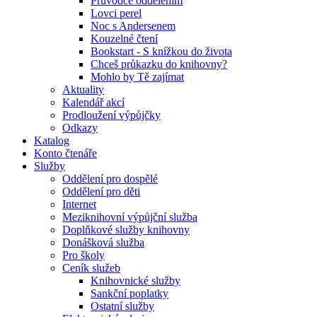
Průvodce oddělením
Lovci perel
Noc s Andersenem
Kouzelné čtení
Bookstart - S knížkou do života
Chceš průkazku do knihovny?
Mohlo by Tě zajímat
Aktuality
Kalendář akcí
Prodloužení výpůjčky
Odkazy
Katalog
Konto čtenáře
Služby
Oddělení pro dospělé
Oddělení pro děti
Internet
Meziknihovní výpůjční služba
Doplňkové služby knihovny
Donášková služba
Pro školy
Ceník služeb
Knihovnické služby
Sankční poplatky
Ostatní služby