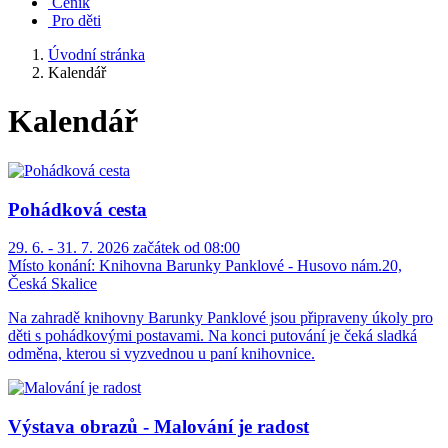
Ceník
Pro děti
Úvodní stránka
Kalendář
Kalendář
Pohádková cesta
29. 6. - 31. 7. 2026 začátek od 08:00
Místo konání:
Knihovna Barunky Panklové - Husovo nám.20,
Česká Skalice
Na zahradě knihovny Barunky Panklové jsou připraveny úkoly pro
děti s pohádkovými postavami. Na konci putování je čeká sladká
odměna, kterou si vyzvednou u paní knihovnice.
Výstava obrazů - Malování je radost