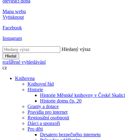
otevírací doba
Mapa webu
Vytisknout
Facebook
Instagram
Hledaný výraz
Hledat
rozšířené vyhledávání
cz
Knihovna
Knihovní řád
Historie
Historie Městské knihovny v České Skalici
Historie domu čp. 20
Granty a dotace
Pravidla pro internet
Regionální osobnosti
Dárci a sponzoři
Pro děti
Desatero bezpečného internetu