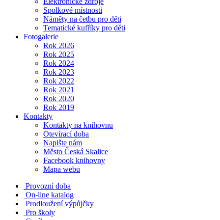
Elektronické zdroje
Spolkové místnosti
Náměty na četbu pro děti
Tematické kufříky pro děti
Fotogalerie
Rok 2026
Rok 2025
Rok 2024
Rok 2023
Rok 2022
Rok 2021
Rok 2020
Rok 2019
Kontakty
Kontakty na knihovnu
Otevírací doba
Napište nám
Město Česká Skalice
Facebook knihovny
Mapa webu
Provozní doba
On-line katalog
Prodloužení výpůjčky
Pro školy