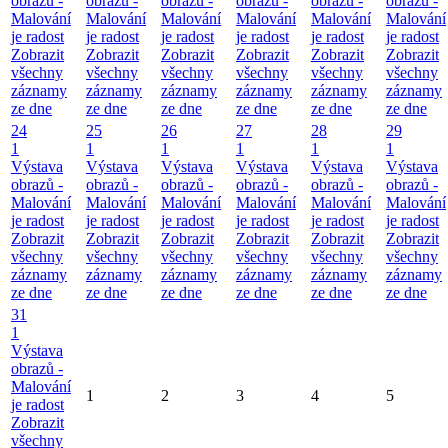
obrazů -
obrazů -
obrazů -
obrazů -
obrazů -
obrazů -
Malování
Malování
Malování
Malování
Malování
Malování
je radost
je radost
je radost
je radost
je radost
je radost
Zobrazit
Zobrazit
Zobrazit
Zobrazit
Zobrazit
Zobrazit
všechny
všechny
všechny
všechny
všechny
všechny
záznamy
záznamy
záznamy
záznamy
záznamy
záznamy
ze dne
ze dne
ze dne
ze dne
ze dne
ze dne
24
25
26
27
28
29
1
1
1
1
1
1
Výstava
Výstava
Výstava
Výstava
Výstava
Výstava
obrazů -
obrazů -
obrazů -
obrazů -
obrazů -
obrazů -
Malování
Malování
Malování
Malování
Malování
Malování
je radost
je radost
je radost
je radost
je radost
je radost
Zobrazit
Zobrazit
Zobrazit
Zobrazit
Zobrazit
Zobrazit
všechny
všechny
všechny
všechny
všechny
všechny
záznamy
záznamy
záznamy
záznamy
záznamy
záznamy
ze dne
ze dne
ze dne
ze dne
ze dne
ze dne
31
1
Výstava
obrazů -
Malování
1
2
3
4
5
je radost
Zobrazit
všechny