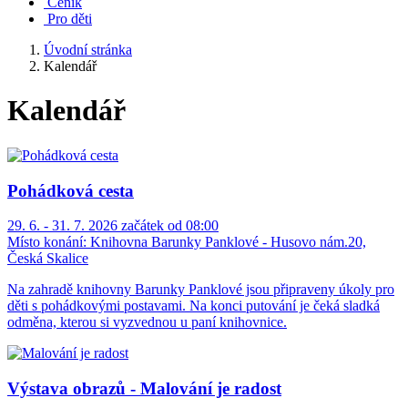
Ceník
Pro děti
Úvodní stránka
Kalendář
Kalendář
Pohádková cesta
29. 6. - 31. 7. 2026 začátek od 08:00
Místo konání:
Knihovna Barunky Panklové - Husovo nám.20,
Česká Skalice
Na zahradě knihovny Barunky Panklové jsou připraveny úkoly pro
děti s pohádkovými postavami. Na konci putování je čeká sladká
odměna, kterou si vyzvednou u paní knihovnice.
Výstava obrazů - Malování je radost