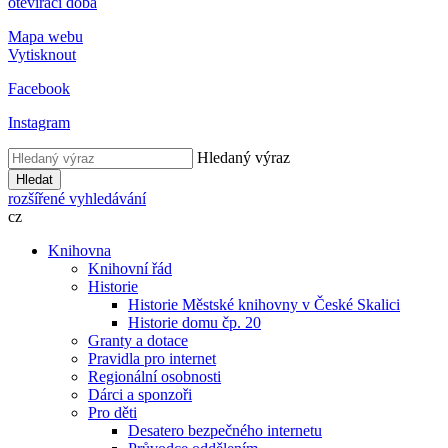
otevírací doba
Mapa webu
Vytisknout
Facebook
Instagram
Hledaný výraz
Hledat
rozšířené vyhledávání
cz
Knihovna
Knihovní řád
Historie
Historie Městské knihovny v České Skalici
Historie domu čp. 20
Granty a dotace
Pravidla pro internet
Regionální osobnosti
Dárci a sponzoři
Pro děti
Desatero bezpečného internetu