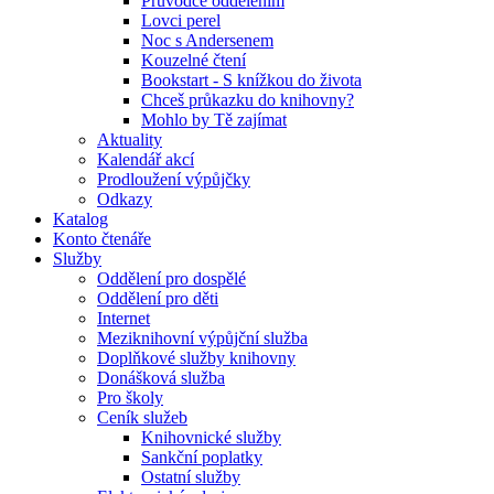
Průvodce oddělením
Lovci perel
Noc s Andersenem
Kouzelné čtení
Bookstart - S knížkou do života
Chceš průkazku do knihovny?
Mohlo by Tě zajímat
Aktuality
Kalendář akcí
Prodloužení výpůjčky
Odkazy
Katalog
Konto čtenáře
Služby
Oddělení pro dospělé
Oddělení pro děti
Internet
Meziknihovní výpůjční služba
Doplňkové služby knihovny
Donášková služba
Pro školy
Ceník služeb
Knihovnické služby
Sankční poplatky
Ostatní služby