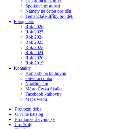
Elektronické zdroje
Spolkové místnosti
Náměty na četbu pro děti
Tematické kufříky pro děti
Fotogalerie
Rok 2026
Rok 2025
Rok 2024
Rok 2023
Rok 2022
Rok 2021
Rok 2020
Rok 2019
Kontakty
Kontakty na knihovnu
Otevírací doba
Napište nám
Město Česká Skalice
Facebook knihovny
Mapa webu
Provozní doba
On-line katalog
Prodloužení výpůjčky
Pro školy