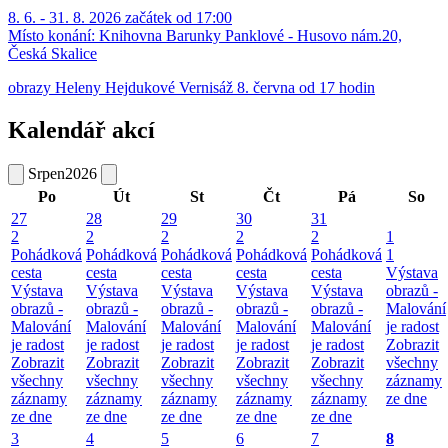
8. 6. - 31. 8. 2026 začátek od 17:00
Místo konání:
Knihovna Barunky Panklové - Husovo nám.20,
Česká Skalice
obrazy Heleny Hejdukové Vernisáž 8. června od 17 hodin
Kalendář akcí
Srpen
2026
Po
Út
St
Čt
Pá
So
27
28
29
30
31
2
2
2
2
2
1
Pohádková
Pohádková
Pohádková
Pohádková
Pohádková
1
cesta
cesta
cesta
cesta
cesta
Výstava
Výstava
Výstava
Výstava
Výstava
Výstava
obrazů -
obrazů -
obrazů -
obrazů -
obrazů -
obrazů -
Malování
Malování
Malování
Malování
Malování
Malování
je radost
je radost
je radost
je radost
je radost
je radost
Zobrazit
Zobrazit
Zobrazit
Zobrazit
Zobrazit
Zobrazit
všechny
všechny
všechny
všechny
všechny
všechny
záznamy
záznamy
záznamy
záznamy
záznamy
záznamy
ze dne
ze dne
ze dne
ze dne
ze dne
ze dne
3
4
5
6
7
8