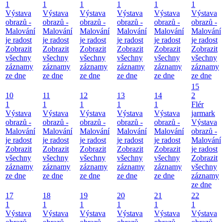
1
1
1
1
1
1
Výstava
Výstava
Výstava
Výstava
Výstava
Výstava
obrazů -
obrazů -
obrazů -
obrazů -
obrazů -
obrazů -
Malování
Malování
Malování
Malování
Malování
Malování
je radost
je radost
je radost
je radost
je radost
je radost
Zobrazit
Zobrazit
Zobrazit
Zobrazit
Zobrazit
Zobrazit
všechny
všechny
všechny
všechny
všechny
všechny
záznamy
záznamy
záznamy
záznamy
záznamy
záznamy
ze dne
ze dne
ze dne
ze dne
ze dne
ze dne
15
10
11
12
13
14
2
1
1
1
1
1
Flér
Výstava
Výstava
Výstava
Výstava
Výstava
jarmark
obrazů -
obrazů -
obrazů -
obrazů -
obrazů -
Výstava
Malování
Malování
Malování
Malování
Malování
obrazů -
je radost
je radost
je radost
je radost
je radost
Malování
Zobrazit
Zobrazit
Zobrazit
Zobrazit
Zobrazit
je radost
všechny
všechny
všechny
všechny
všechny
Zobrazit
záznamy
záznamy
záznamy
záznamy
záznamy
všechny
ze dne
ze dne
ze dne
ze dne
ze dne
záznamy
ze dne
17
18
19
20
21
22
1
1
1
1
1
1
Výstava
Výstava
Výstava
Výstava
Výstava
Výstava