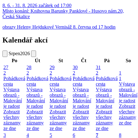
8. 6. - 31. 8. 2026 začátek od 17:00
Místo konání:
Knihovna Barunky Panklové - Husovo nám.20,
Česká Skalice
obrazy Heleny Hejdukové Vernisáž 8. června od 17 hodin
Kalendář akcí
Srpen
2026
Po
Út
St
Čt
Pá
So
27
28
29
30
31
2
2
2
2
2
1
Pohádková
Pohádková
Pohádková
Pohádková
Pohádková
1
cesta
cesta
cesta
cesta
cesta
Výstava
Výstava
Výstava
Výstava
Výstava
Výstava
obrazů -
obrazů -
obrazů -
obrazů -
obrazů -
obrazů -
Malování
Malování
Malování
Malování
Malování
Malování
je radost
je radost
je radost
je radost
je radost
je radost
Zobrazit
Zobrazit
Zobrazit
Zobrazit
Zobrazit
Zobrazit
všechny
všechny
všechny
všechny
všechny
všechny
záznamy
záznamy
záznamy
záznamy
záznamy
záznamy
ze dne
ze dne
ze dne
ze dne
ze dne
ze dne
3
4
5
6
7
8