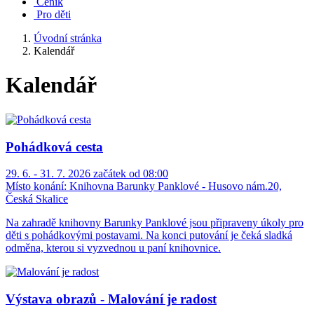
Ceník
Pro děti
Úvodní stránka
Kalendář
Kalendář
Pohádková cesta
29. 6. - 31. 7. 2026 začátek od 08:00
Místo konání:
Knihovna Barunky Panklové - Husovo nám.20,
Česká Skalice
Na zahradě knihovny Barunky Panklové jsou připraveny úkoly pro
děti s pohádkovými postavami. Na konci putování je čeká sladká
odměna, kterou si vyzvednou u paní knihovnice.
Výstava obrazů - Malování je radost