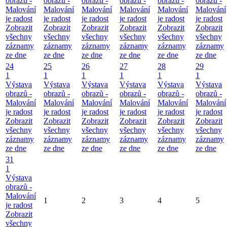
obrazů -
obrazů -
obrazů -
obrazů -
obrazů -
obrazů -
Malování
Malování
Malování
Malování
Malování
Malování
je radost
je radost
je radost
je radost
je radost
je radost
Zobrazit
Zobrazit
Zobrazit
Zobrazit
Zobrazit
Zobrazit
všechny
všechny
všechny
všechny
všechny
všechny
záznamy
záznamy
záznamy
záznamy
záznamy
záznamy
ze dne
ze dne
ze dne
ze dne
ze dne
ze dne
24
25
26
27
28
29
1
1
1
1
1
1
Výstava
Výstava
Výstava
Výstava
Výstava
Výstava
obrazů -
obrazů -
obrazů -
obrazů -
obrazů -
obrazů -
Malování
Malování
Malování
Malování
Malování
Malování
je radost
je radost
je radost
je radost
je radost
je radost
Zobrazit
Zobrazit
Zobrazit
Zobrazit
Zobrazit
Zobrazit
všechny
všechny
všechny
všechny
všechny
všechny
záznamy
záznamy
záznamy
záznamy
záznamy
záznamy
ze dne
ze dne
ze dne
ze dne
ze dne
ze dne
31
1
Výstava
obrazů -
Malování
1
2
3
4
5
je radost
Zobrazit
všechny