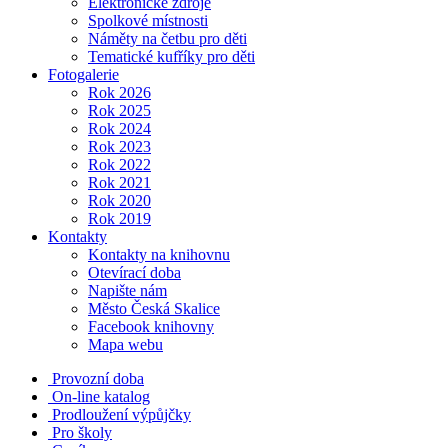
Elektronické zdroje
Spolkové místnosti
Náměty na četbu pro děti
Tematické kufříky pro děti
Fotogalerie
Rok 2026
Rok 2025
Rok 2024
Rok 2023
Rok 2022
Rok 2021
Rok 2020
Rok 2019
Kontakty
Kontakty na knihovnu
Otevírací doba
Napište nám
Město Česká Skalice
Facebook knihovny
Mapa webu
Provozní doba
On-line katalog
Prodloužení výpůjčky
Pro školy