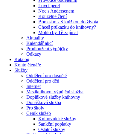
Průvodce oddělením
Lovci perel
Noc s Andersenem
Kouzelné čtení
Bookstart - S knížkou do života
Chceš průkazku do knihovny?
Mohlo by Tě zajímat
Aktuality
Kalendář akcí
Prodloužení výpůjčky
Odkazy
Katalog
Konto čtenáře
Služby
Oddělení pro dospělé
Oddělení pro děti
Internet
Meziknihovní výpůjční služba
Doplňkové služby knihovny
Donášková služba
Pro školy
Ceník služeb
Knihovnické služby
Sankční poplatky
Ostatní služby