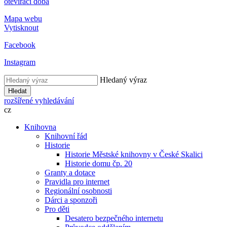
otevírací doba
Mapa webu
Vytisknout
Facebook
Instagram
Hledaný výraz
Hledat
rozšířené vyhledávání
cz
Knihovna
Knihovní řád
Historie
Historie Městské knihovny v České Skalici
Historie domu čp. 20
Granty a dotace
Pravidla pro internet
Regionální osobnosti
Dárci a sponzoři
Pro děti
Desatero bezpečného internetu