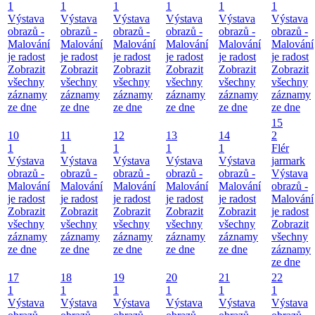
1
1
1
1
1
1
Výstava
Výstava
Výstava
Výstava
Výstava
Výstava
obrazů -
obrazů -
obrazů -
obrazů -
obrazů -
obrazů -
Malování
Malování
Malování
Malování
Malování
Malování
je radost
je radost
je radost
je radost
je radost
je radost
Zobrazit
Zobrazit
Zobrazit
Zobrazit
Zobrazit
Zobrazit
všechny
všechny
všechny
všechny
všechny
všechny
záznamy
záznamy
záznamy
záznamy
záznamy
záznamy
ze dne
ze dne
ze dne
ze dne
ze dne
ze dne
15
10
11
12
13
14
2
1
1
1
1
1
Flér
Výstava
Výstava
Výstava
Výstava
Výstava
jarmark
obrazů -
obrazů -
obrazů -
obrazů -
obrazů -
Výstava
Malování
Malování
Malování
Malování
Malování
obrazů -
je radost
je radost
je radost
je radost
je radost
Malování
Zobrazit
Zobrazit
Zobrazit
Zobrazit
Zobrazit
je radost
všechny
všechny
všechny
všechny
všechny
Zobrazit
záznamy
záznamy
záznamy
záznamy
záznamy
všechny
ze dne
ze dne
ze dne
ze dne
ze dne
záznamy
ze dne
17
18
19
20
21
22
1
1
1
1
1
1
Výstava
Výstava
Výstava
Výstava
Výstava
Výstava