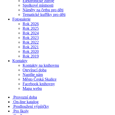
Elektronické zdroje
Spolkové místnosti
Náměty na četbu pro děti
Tematické kufříky pro děti
Fotogalerie
Rok 2026
Rok 2025
Rok 2024
Rok 2023
Rok 2022
Rok 2021
Rok 2020
Rok 2019
Kontakty
Kontakty na knihovnu
Otevírací doba
Napište nám
Město Česká Skalice
Facebook knihovny
Mapa webu
Provozní doba
On-line katalog
Prodloužení výpůjčky
Pro školy