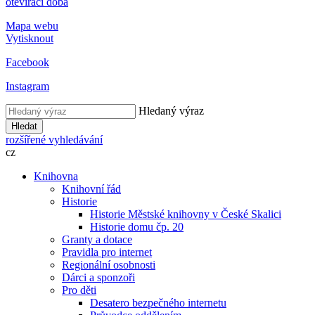
otevírací doba
Mapa webu
Vytisknout
Facebook
Instagram
Hledaný výraz
Hledat
rozšířené vyhledávání
cz
Knihovna
Knihovní řád
Historie
Historie Městské knihovny v České Skalici
Historie domu čp. 20
Granty a dotace
Pravidla pro internet
Regionální osobnosti
Dárci a sponzoři
Pro děti
Desatero bezpečného internetu