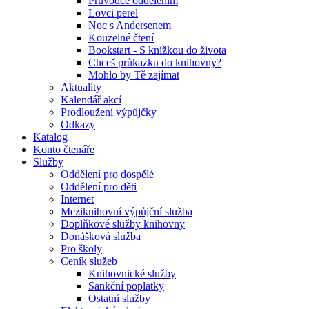
Průvodce oddělením
Lovci perel
Noc s Andersenem
Kouzelné čtení
Bookstart - S knížkou do života
Chceš průkazku do knihovny?
Mohlo by Tě zajímat
Aktuality
Kalendář akcí
Prodloužení výpůjčky
Odkazy
Katalog
Konto čtenáře
Služby
Oddělení pro dospělé
Oddělení pro děti
Internet
Meziknihovní výpůjční služba
Doplňkové služby knihovny
Donášková služba
Pro školy
Ceník služeb
Knihovnické služby
Sankční poplatky
Ostatní služby