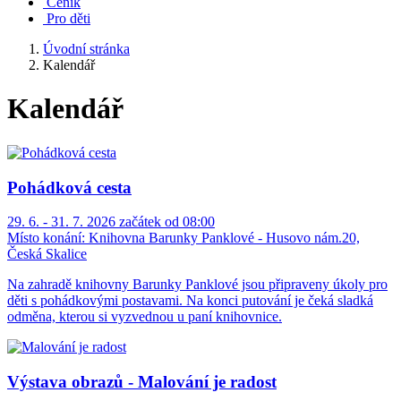
Ceník
Pro děti
Úvodní stránka
Kalendář
Kalendář
Pohádková cesta
29. 6. - 31. 7. 2026 začátek od 08:00
Místo konání:
Knihovna Barunky Panklové - Husovo nám.20,
Česká Skalice
Na zahradě knihovny Barunky Panklové jsou připraveny úkoly pro
děti s pohádkovými postavami. Na konci putování je čeká sladká
odměna, kterou si vyzvednou u paní knihovnice.
Výstava obrazů - Malování je radost