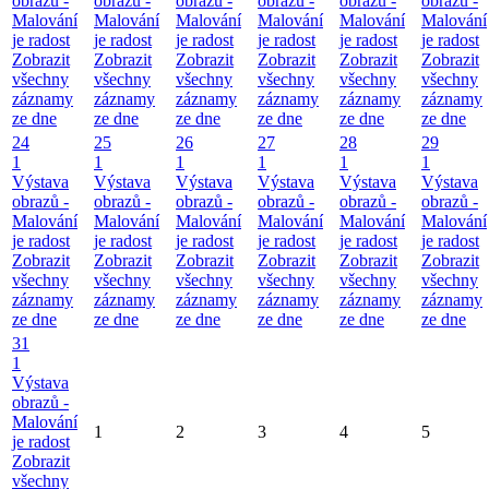
obrazů -
obrazů -
obrazů -
obrazů -
obrazů -
obrazů -
Malování
Malování
Malování
Malování
Malování
Malování
je radost
je radost
je radost
je radost
je radost
je radost
Zobrazit
Zobrazit
Zobrazit
Zobrazit
Zobrazit
Zobrazit
všechny
všechny
všechny
všechny
všechny
všechny
záznamy
záznamy
záznamy
záznamy
záznamy
záznamy
ze dne
ze dne
ze dne
ze dne
ze dne
ze dne
24
25
26
27
28
29
1
1
1
1
1
1
Výstava
Výstava
Výstava
Výstava
Výstava
Výstava
obrazů -
obrazů -
obrazů -
obrazů -
obrazů -
obrazů -
Malování
Malování
Malování
Malování
Malování
Malování
je radost
je radost
je radost
je radost
je radost
je radost
Zobrazit
Zobrazit
Zobrazit
Zobrazit
Zobrazit
Zobrazit
všechny
všechny
všechny
všechny
všechny
všechny
záznamy
záznamy
záznamy
záznamy
záznamy
záznamy
ze dne
ze dne
ze dne
ze dne
ze dne
ze dne
31
1
Výstava
obrazů -
Malování
1
2
3
4
5
je radost
Zobrazit
všechny