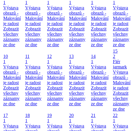
1
1
1
1
1
1
Výstava
Výstava
Výstava
Výstava
Výstava
Výstava
obrazů -
obrazů -
obrazů -
obrazů -
obrazů -
obrazů -
Malování
Malování
Malování
Malování
Malování
Malování
je radost
je radost
je radost
je radost
je radost
je radost
Zobrazit
Zobrazit
Zobrazit
Zobrazit
Zobrazit
Zobrazit
všechny
všechny
všechny
všechny
všechny
všechny
záznamy
záznamy
záznamy
záznamy
záznamy
záznamy
ze dne
ze dne
ze dne
ze dne
ze dne
ze dne
15
10
11
12
13
14
2
1
1
1
1
1
Flér
Výstava
Výstava
Výstava
Výstava
Výstava
jarmark
obrazů -
obrazů -
obrazů -
obrazů -
obrazů -
Výstava
Malování
Malování
Malování
Malování
Malování
obrazů -
je radost
je radost
je radost
je radost
je radost
Malování
Zobrazit
Zobrazit
Zobrazit
Zobrazit
Zobrazit
je radost
všechny
všechny
všechny
všechny
všechny
Zobrazit
záznamy
záznamy
záznamy
záznamy
záznamy
všechny
ze dne
ze dne
ze dne
ze dne
ze dne
záznamy
ze dne
17
18
19
20
21
22
1
1
1
1
1
1
Výstava
Výstava
Výstava
Výstava
Výstava
Výstava