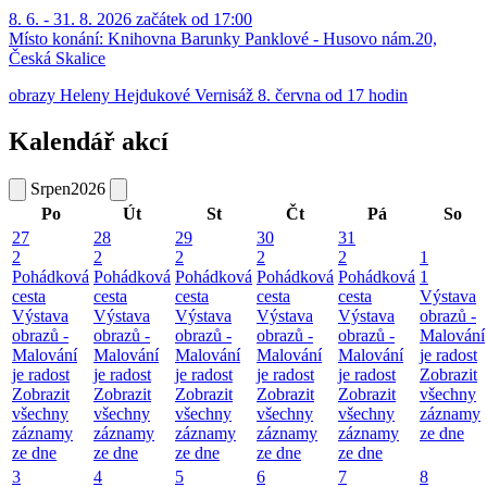
8. 6. - 31. 8. 2026 začátek od 17:00
Místo konání:
Knihovna Barunky Panklové - Husovo nám.20,
Česká Skalice
obrazy Heleny Hejdukové Vernisáž 8. června od 17 hodin
Kalendář akcí
Srpen
2026
Po
Út
St
Čt
Pá
So
27
28
29
30
31
2
2
2
2
2
1
Pohádková
Pohádková
Pohádková
Pohádková
Pohádková
1
cesta
cesta
cesta
cesta
cesta
Výstava
Výstava
Výstava
Výstava
Výstava
Výstava
obrazů -
obrazů -
obrazů -
obrazů -
obrazů -
obrazů -
Malování
Malování
Malování
Malování
Malování
Malování
je radost
je radost
je radost
je radost
je radost
je radost
Zobrazit
Zobrazit
Zobrazit
Zobrazit
Zobrazit
Zobrazit
všechny
všechny
všechny
všechny
všechny
všechny
záznamy
záznamy
záznamy
záznamy
záznamy
záznamy
ze dne
ze dne
ze dne
ze dne
ze dne
ze dne
3
4
5
6
7
8