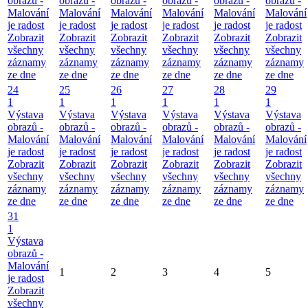
obrazů -
obrazů -
obrazů -
obrazů -
obrazů -
obrazů -
Malování
Malování
Malování
Malování
Malování
Malování
je radost
je radost
je radost
je radost
je radost
je radost
Zobrazit
Zobrazit
Zobrazit
Zobrazit
Zobrazit
Zobrazit
všechny
všechny
všechny
všechny
všechny
všechny
záznamy
záznamy
záznamy
záznamy
záznamy
záznamy
ze dne
ze dne
ze dne
ze dne
ze dne
ze dne
24
25
26
27
28
29
1
1
1
1
1
1
Výstava
Výstava
Výstava
Výstava
Výstava
Výstava
obrazů -
obrazů -
obrazů -
obrazů -
obrazů -
obrazů -
Malování
Malování
Malování
Malování
Malování
Malování
je radost
je radost
je radost
je radost
je radost
je radost
Zobrazit
Zobrazit
Zobrazit
Zobrazit
Zobrazit
Zobrazit
všechny
všechny
všechny
všechny
všechny
všechny
záznamy
záznamy
záznamy
záznamy
záznamy
záznamy
ze dne
ze dne
ze dne
ze dne
ze dne
ze dne
31
1
Výstava
obrazů -
Malování
1
2
3
4
5
je radost
Zobrazit
všechny