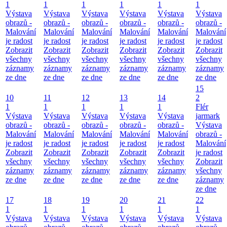
1
1
1
1
1
1
Výstava
Výstava
Výstava
Výstava
Výstava
Výstava
obrazů -
obrazů -
obrazů -
obrazů -
obrazů -
obrazů -
Malování
Malování
Malování
Malování
Malování
Malování
je radost
je radost
je radost
je radost
je radost
je radost
Zobrazit
Zobrazit
Zobrazit
Zobrazit
Zobrazit
Zobrazit
všechny
všechny
všechny
všechny
všechny
všechny
záznamy
záznamy
záznamy
záznamy
záznamy
záznamy
ze dne
ze dne
ze dne
ze dne
ze dne
ze dne
15
10
11
12
13
14
2
1
1
1
1
1
Flér
Výstava
Výstava
Výstava
Výstava
Výstava
jarmark
obrazů -
obrazů -
obrazů -
obrazů -
obrazů -
Výstava
Malování
Malování
Malování
Malování
Malování
obrazů -
je radost
je radost
je radost
je radost
je radost
Malování
Zobrazit
Zobrazit
Zobrazit
Zobrazit
Zobrazit
je radost
všechny
všechny
všechny
všechny
všechny
Zobrazit
záznamy
záznamy
záznamy
záznamy
záznamy
všechny
ze dne
ze dne
ze dne
ze dne
ze dne
záznamy
ze dne
17
18
19
20
21
22
1
1
1
1
1
1
Výstava
Výstava
Výstava
Výstava
Výstava
Výstava