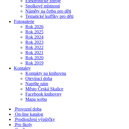
Elektronické zdroje
Spolkové místnosti
Náměty na četbu pro děti
Tematické kufříky pro děti
Fotogalerie
Rok 2026
Rok 2025
Rok 2024
Rok 2023
Rok 2022
Rok 2021
Rok 2020
Rok 2019
Kontakty
Kontakty na knihovnu
Otevírací doba
Napište nám
Město Česká Skalice
Facebook knihovny
Mapa webu
Provozní doba
On-line katalog
Prodloužení výpůjčky
Pro školy