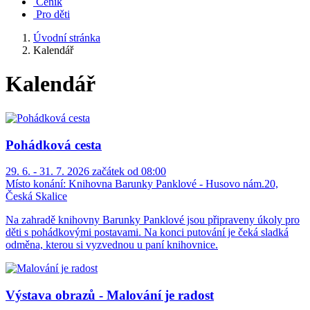
Ceník
Pro děti
Úvodní stránka
Kalendář
Kalendář
Pohádková cesta
29. 6. - 31. 7. 2026 začátek od 08:00
Místo konání:
Knihovna Barunky Panklové - Husovo nám.20,
Česká Skalice
Na zahradě knihovny Barunky Panklové jsou připraveny úkoly pro
děti s pohádkovými postavami. Na konci putování je čeká sladká
odměna, kterou si vyzvednou u paní knihovnice.
Výstava obrazů - Malování je radost