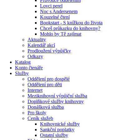
Průvodce oddělením
Lovci perel
Noc s Andersenem
Kouzelné čtení
Bookstart - S knížkou do života
Chceš průkazku do knihovny?
Mohlo by Tě zajímat
Aktuality
Kalendář akcí
Prodloužení výpůjčky
Odkazy
Katalog
Konto čtenáře
Služby
Oddělení pro dospělé
Oddělení pro děti
Internet
Meziknihovní výpůjční služba
Doplňkové služby knihovny
Donášková služba
Pro školy
Ceník služeb
Knihovnické služby
Sankční poplatky
Ostatní služby