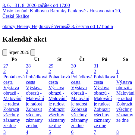
8. 6. - 31. 8. 2026 začátek od 17:00
Místo konání:
Knihovna Barunky Panklové - Husovo nám.20,
Česká Skalice
obrazy Heleny Hejdukové Vernisáž 8. června od 17 hodin
Kalendář akcí
Srpen
2026
Po
Út
St
Čt
Pá
So
27
28
29
30
31
2
2
2
2
2
1
Pohádková
Pohádková
Pohádková
Pohádková
Pohádková
1
cesta
cesta
cesta
cesta
cesta
Výstava
Výstava
Výstava
Výstava
Výstava
Výstava
obrazů -
obrazů -
obrazů -
obrazů -
obrazů -
obrazů -
Malování
Malování
Malování
Malování
Malování
Malování
je radost
je radost
je radost
je radost
je radost
je radost
Zobrazit
Zobrazit
Zobrazit
Zobrazit
Zobrazit
Zobrazit
všechny
všechny
všechny
všechny
všechny
všechny
záznamy
záznamy
záznamy
záznamy
záznamy
záznamy
ze dne
ze dne
ze dne
ze dne
ze dne
ze dne
3
4
5
6
7
8