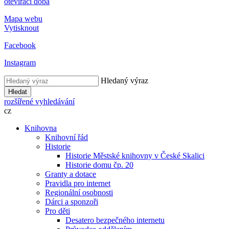
otevírací doba
Mapa webu
Vytisknout
Facebook
Instagram
Hledaný výraz
Hledat
rozšířené vyhledávání
cz
Knihovna
Knihovní řád
Historie
Historie Městské knihovny v České Skalici
Historie domu čp. 20
Granty a dotace
Pravidla pro internet
Regionální osobnosti
Dárci a sponzoři
Pro děti
Desatero bezpečného internetu