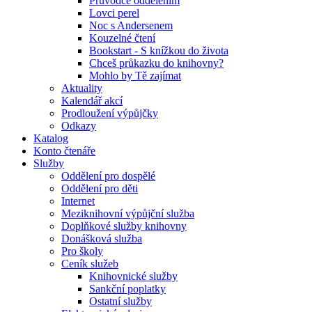
Průvodce oddělením
Lovci perel
Noc s Andersenem
Kouzelné čtení
Bookstart - S knížkou do života
Chceš průkazku do knihovny?
Mohlo by Tě zajímat
Aktuality
Kalendář akcí
Prodloužení výpůjčky
Odkazy
Katalog
Konto čtenáře
Služby
Oddělení pro dospělé
Oddělení pro děti
Internet
Meziknihovní výpůjční služba
Doplňkové služby knihovny
Donášková služba
Pro školy
Ceník služeb
Knihovnické služby
Sankční poplatky
Ostatní služby