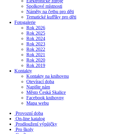
Elektronické zdroje
Spolkové místnosti
Náměty na četbu pro děti
Tematické kufříky pro děti
Fotogalerie
Rok 2026
Rok 2025
Rok 2024
Rok 2023
Rok 2022
Rok 2021
Rok 2020
Rok 2019
Kontakty
Kontakty na knihovnu
Otevírací doba
Napište nám
Město Česká Skalice
Facebook knihovny
Mapa webu
Provozní doba
On-line katalog
Prodloužení výpůjčky
Pro školy