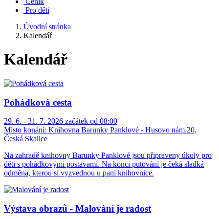
Ceník
Pro děti
Úvodní stránka
Kalendář
Kalendář
Pohádková cesta
29. 6. - 31. 7. 2026 začátek od 08:00
Místo konání:
Knihovna Barunky Panklové - Husovo nám.20,
Česká Skalice
Na zahradě knihovny Barunky Panklové jsou připraveny úkoly pro
děti s pohádkovými postavami. Na konci putování je čeká sladká
odměna, kterou si vyzvednou u paní knihovnice.
Výstava obrazů - Malování je radost