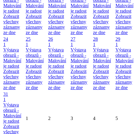
obrazů -
obrazů -
obrazů -
obrazů -
obrazů -
obrazů -
Malování
Malování
Malování
Malování
Malování
Malování
je radost
je radost
je radost
je radost
je radost
je radost
Zobrazit
Zobrazit
Zobrazit
Zobrazit
Zobrazit
Zobrazit
všechny
všechny
všechny
všechny
všechny
všechny
záznamy
záznamy
záznamy
záznamy
záznamy
záznamy
ze dne
ze dne
ze dne
ze dne
ze dne
ze dne
24
25
26
27
28
29
1
1
1
1
1
1
Výstava
Výstava
Výstava
Výstava
Výstava
Výstava
obrazů -
obrazů -
obrazů -
obrazů -
obrazů -
obrazů -
Malování
Malování
Malování
Malování
Malování
Malování
je radost
je radost
je radost
je radost
je radost
je radost
Zobrazit
Zobrazit
Zobrazit
Zobrazit
Zobrazit
Zobrazit
všechny
všechny
všechny
všechny
všechny
všechny
záznamy
záznamy
záznamy
záznamy
záznamy
záznamy
ze dne
ze dne
ze dne
ze dne
ze dne
ze dne
31
1
Výstava
obrazů -
Malování
1
2
3
4
5
je radost
Zobrazit
všechny