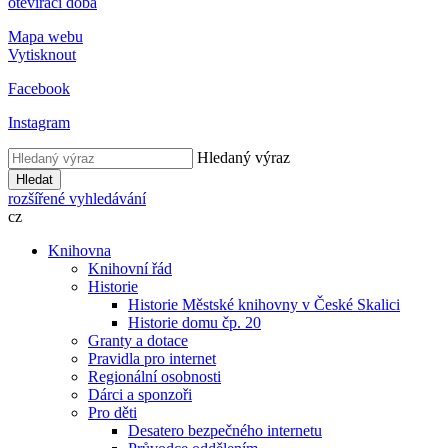
otevírací doba
Mapa webu
Vytisknout
Facebook
Instagram
Hledaný výraz
Hledat
rozšířené vyhledávání
cz
Knihovna
Knihovní řád
Historie
Historie Městské knihovny v České Skalici
Historie domu čp. 20
Granty a dotace
Pravidla pro internet
Regionální osobnosti
Dárci a sponzoři
Pro děti
Desatero bezpečného internetu