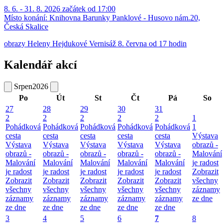
8. 6. - 31. 8. 2026 začátek od 17:00
Místo konání:
Knihovna Barunky Panklové - Husovo nám.20,
Česká Skalice
obrazy Heleny Hejdukové Vernisáž 8. června od 17 hodin
Kalendář akcí
Srpen
2026
Po
Út
St
Čt
Pá
So
27
28
29
30
31
2
2
2
2
2
1
Pohádková
Pohádková
Pohádková
Pohádková
Pohádková
1
cesta
cesta
cesta
cesta
cesta
Výstava
Výstava
Výstava
Výstava
Výstava
Výstava
obrazů -
obrazů -
obrazů -
obrazů -
obrazů -
obrazů -
Malování
Malování
Malování
Malování
Malování
Malování
je radost
je radost
je radost
je radost
je radost
je radost
Zobrazit
Zobrazit
Zobrazit
Zobrazit
Zobrazit
Zobrazit
všechny
všechny
všechny
všechny
všechny
všechny
záznamy
záznamy
záznamy
záznamy
záznamy
záznamy
ze dne
ze dne
ze dne
ze dne
ze dne
ze dne
3
4
5
6
7
8