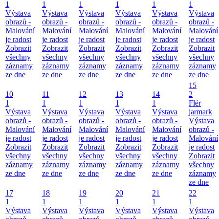
1
1
1
1
1
1
Výstava
Výstava
Výstava
Výstava
Výstava
Výstava
obrazů -
obrazů -
obrazů -
obrazů -
obrazů -
obrazů -
Malování
Malování
Malování
Malování
Malování
Malování
je radost
je radost
je radost
je radost
je radost
je radost
Zobrazit
Zobrazit
Zobrazit
Zobrazit
Zobrazit
Zobrazit
všechny
všechny
všechny
všechny
všechny
všechny
záznamy
záznamy
záznamy
záznamy
záznamy
záznamy
ze dne
ze dne
ze dne
ze dne
ze dne
ze dne
15
10
11
12
13
14
2
1
1
1
1
1
Flér
Výstava
Výstava
Výstava
Výstava
Výstava
jarmark
obrazů -
obrazů -
obrazů -
obrazů -
obrazů -
Výstava
Malování
Malování
Malování
Malování
Malování
obrazů -
je radost
je radost
je radost
je radost
je radost
Malování
Zobrazit
Zobrazit
Zobrazit
Zobrazit
Zobrazit
je radost
všechny
všechny
všechny
všechny
všechny
Zobrazit
záznamy
záznamy
záznamy
záznamy
záznamy
všechny
ze dne
ze dne
ze dne
ze dne
ze dne
záznamy
ze dne
17
18
19
20
21
22
1
1
1
1
1
1
Výstava
Výstava
Výstava
Výstava
Výstava
Výstava