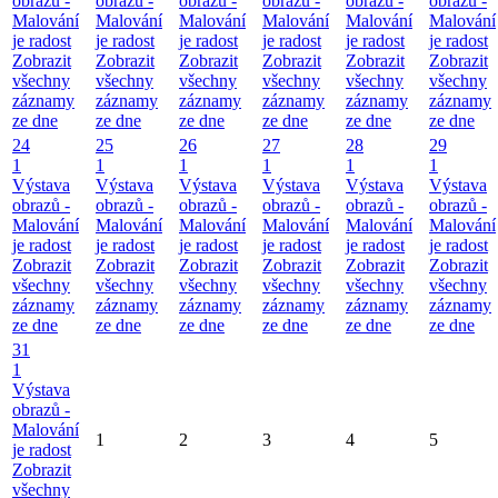
obrazů -
obrazů -
obrazů -
obrazů -
obrazů -
obrazů -
Malování
Malování
Malování
Malování
Malování
Malování
je radost
je radost
je radost
je radost
je radost
je radost
Zobrazit
Zobrazit
Zobrazit
Zobrazit
Zobrazit
Zobrazit
všechny
všechny
všechny
všechny
všechny
všechny
záznamy
záznamy
záznamy
záznamy
záznamy
záznamy
ze dne
ze dne
ze dne
ze dne
ze dne
ze dne
24
25
26
27
28
29
1
1
1
1
1
1
Výstava
Výstava
Výstava
Výstava
Výstava
Výstava
obrazů -
obrazů -
obrazů -
obrazů -
obrazů -
obrazů -
Malování
Malování
Malování
Malování
Malování
Malování
je radost
je radost
je radost
je radost
je radost
je radost
Zobrazit
Zobrazit
Zobrazit
Zobrazit
Zobrazit
Zobrazit
všechny
všechny
všechny
všechny
všechny
všechny
záznamy
záznamy
záznamy
záznamy
záznamy
záznamy
ze dne
ze dne
ze dne
ze dne
ze dne
ze dne
31
1
Výstava
obrazů -
Malování
1
2
3
4
5
je radost
Zobrazit
všechny