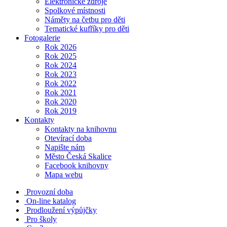
Elektronické zdroje
Spolkové místnosti
Náměty na četbu pro děti
Tematické kufříky pro děti
Fotogalerie
Rok 2026
Rok 2025
Rok 2024
Rok 2023
Rok 2022
Rok 2021
Rok 2020
Rok 2019
Kontakty
Kontakty na knihovnu
Otevírací doba
Napište nám
Město Česká Skalice
Facebook knihovny
Mapa webu
Provozní doba
On-line katalog
Prodloužení výpůjčky
Pro školy