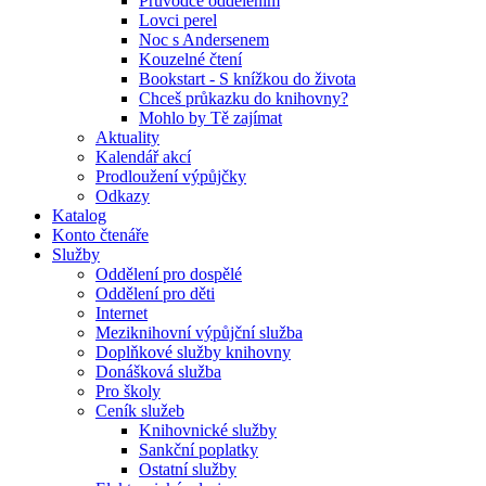
Průvodce oddělením
Lovci perel
Noc s Andersenem
Kouzelné čtení
Bookstart - S knížkou do života
Chceš průkazku do knihovny?
Mohlo by Tě zajímat
Aktuality
Kalendář akcí
Prodloužení výpůjčky
Odkazy
Katalog
Konto čtenáře
Služby
Oddělení pro dospělé
Oddělení pro děti
Internet
Meziknihovní výpůjční služba
Doplňkové služby knihovny
Donášková služba
Pro školy
Ceník služeb
Knihovnické služby
Sankční poplatky
Ostatní služby