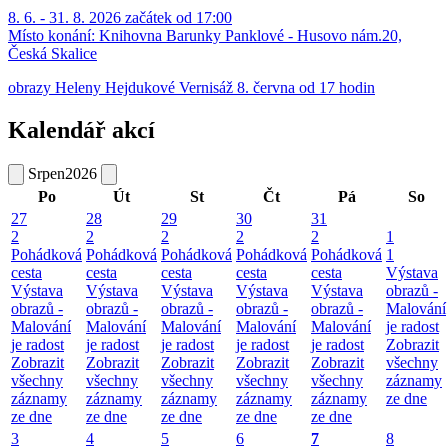
8. 6. - 31. 8. 2026 začátek od 17:00
Místo konání:
Knihovna Barunky Panklové - Husovo nám.20,
Česká Skalice
obrazy Heleny Hejdukové Vernisáž 8. června od 17 hodin
Kalendář akcí
Srpen
2026
Po
Út
St
Čt
Pá
So
27
28
29
30
31
2
2
2
2
2
1
Pohádková
Pohádková
Pohádková
Pohádková
Pohádková
1
cesta
cesta
cesta
cesta
cesta
Výstava
Výstava
Výstava
Výstava
Výstava
Výstava
obrazů -
obrazů -
obrazů -
obrazů -
obrazů -
obrazů -
Malování
Malování
Malování
Malování
Malování
Malování
je radost
je radost
je radost
je radost
je radost
je radost
Zobrazit
Zobrazit
Zobrazit
Zobrazit
Zobrazit
Zobrazit
všechny
všechny
všechny
všechny
všechny
všechny
záznamy
záznamy
záznamy
záznamy
záznamy
záznamy
ze dne
ze dne
ze dne
ze dne
ze dne
ze dne
3
4
5
6
7
8