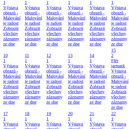
1
1
1
1
1
1
Výstava
Výstava
Výstava
Výstava
Výstava
Výstava
obrazů -
obrazů -
obrazů -
obrazů -
obrazů -
obrazů -
Malování
Malování
Malování
Malování
Malování
Malování
je radost
je radost
je radost
je radost
je radost
je radost
Zobrazit
Zobrazit
Zobrazit
Zobrazit
Zobrazit
Zobrazit
všechny
všechny
všechny
všechny
všechny
všechny
záznamy
záznamy
záznamy
záznamy
záznamy
záznamy
ze dne
ze dne
ze dne
ze dne
ze dne
ze dne
15
10
11
12
13
14
2
1
1
1
1
1
Flér
Výstava
Výstava
Výstava
Výstava
Výstava
jarmark
obrazů -
obrazů -
obrazů -
obrazů -
obrazů -
Výstava
Malování
Malování
Malování
Malování
Malování
obrazů -
je radost
je radost
je radost
je radost
je radost
Malování
Zobrazit
Zobrazit
Zobrazit
Zobrazit
Zobrazit
je radost
všechny
všechny
všechny
všechny
všechny
Zobrazit
záznamy
záznamy
záznamy
záznamy
záznamy
všechny
ze dne
ze dne
ze dne
ze dne
ze dne
záznamy
ze dne
17
18
19
20
21
22
1
1
1
1
1
1
Výstava
Výstava
Výstava
Výstava
Výstava
Výstava