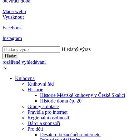
otevírací doba
Mapa webu
Vytisknout
Facebook
Instagram
Hledaný výraz
Hledat
rozšířené vyhledávání
cz
Knihovna
Knihovní řád
Historie
Historie Městské knihovny v České Skalici
Historie domu čp. 20
Granty a dotace
Pravidla pro internet
Regionální osobnosti
Dárci a sponzoři
Pro děti
Desatero bezpečného internetu