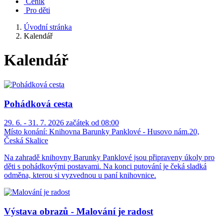
Ceník
Pro děti
Úvodní stránka
Kalendář
Kalendář
Pohádková cesta
29. 6. - 31. 7. 2026 začátek od 08:00
Místo konání:
Knihovna Barunky Panklové - Husovo nám.20,
Česká Skalice
Na zahradě knihovny Barunky Panklové jsou připraveny úkoly pro
děti s pohádkovými postavami. Na konci putování je čeká sladká
odměna, kterou si vyzvednou u paní knihovnice.
Výstava obrazů - Malování je radost