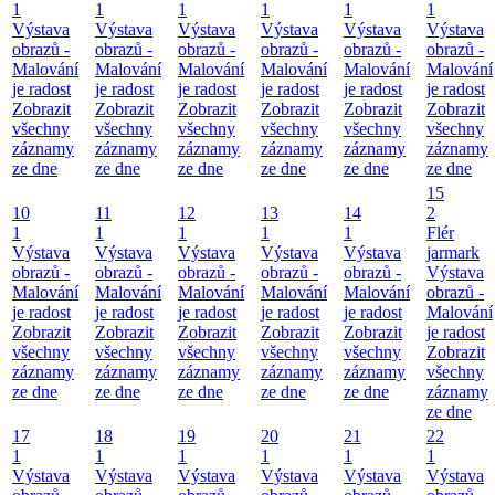
1
1
1
1
1
1
Výstava
Výstava
Výstava
Výstava
Výstava
Výstava
obrazů -
obrazů -
obrazů -
obrazů -
obrazů -
obrazů -
Malování
Malování
Malování
Malování
Malování
Malování
je radost
je radost
je radost
je radost
je radost
je radost
Zobrazit
Zobrazit
Zobrazit
Zobrazit
Zobrazit
Zobrazit
všechny
všechny
všechny
všechny
všechny
všechny
záznamy
záznamy
záznamy
záznamy
záznamy
záznamy
ze dne
ze dne
ze dne
ze dne
ze dne
ze dne
15
10
11
12
13
14
2
1
1
1
1
1
Flér
Výstava
Výstava
Výstava
Výstava
Výstava
jarmark
obrazů -
obrazů -
obrazů -
obrazů -
obrazů -
Výstava
Malování
Malování
Malování
Malování
Malování
obrazů -
je radost
je radost
je radost
je radost
je radost
Malování
Zobrazit
Zobrazit
Zobrazit
Zobrazit
Zobrazit
je radost
všechny
všechny
všechny
všechny
všechny
Zobrazit
záznamy
záznamy
záznamy
záznamy
záznamy
všechny
ze dne
ze dne
ze dne
ze dne
ze dne
záznamy
ze dne
17
18
19
20
21
22
1
1
1
1
1
1
Výstava
Výstava
Výstava
Výstava
Výstava
Výstava