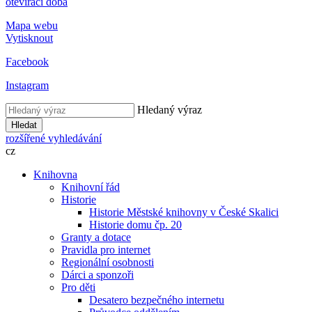
otevírací doba
Mapa webu
Vytisknout
Facebook
Instagram
Hledaný výraz
Hledat
rozšířené vyhledávání
cz
Knihovna
Knihovní řád
Historie
Historie Městské knihovny v České Skalici
Historie domu čp. 20
Granty a dotace
Pravidla pro internet
Regionální osobnosti
Dárci a sponzoři
Pro děti
Desatero bezpečného internetu