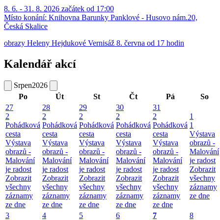
8. 6. - 31. 8. 2026 začátek od 17:00
Místo konání:
Knihovna Barunky Panklové - Husovo nám.20,
Česká Skalice
obrazy Heleny Hejdukové Vernisáž 8. června od 17 hodin
Kalendář akcí
Srpen
2026
Po
Út
St
Čt
Pá
So
27
28
29
30
31
2
2
2
2
2
1
Pohádková
Pohádková
Pohádková
Pohádková
Pohádková
1
cesta
cesta
cesta
cesta
cesta
Výstava
Výstava
Výstava
Výstava
Výstava
Výstava
obrazů -
obrazů -
obrazů -
obrazů -
obrazů -
obrazů -
Malování
Malování
Malování
Malování
Malování
Malování
je radost
je radost
je radost
je radost
je radost
je radost
Zobrazit
Zobrazit
Zobrazit
Zobrazit
Zobrazit
Zobrazit
všechny
všechny
všechny
všechny
všechny
všechny
záznamy
záznamy
záznamy
záznamy
záznamy
záznamy
ze dne
ze dne
ze dne
ze dne
ze dne
ze dne
3
4
5
6
7
8