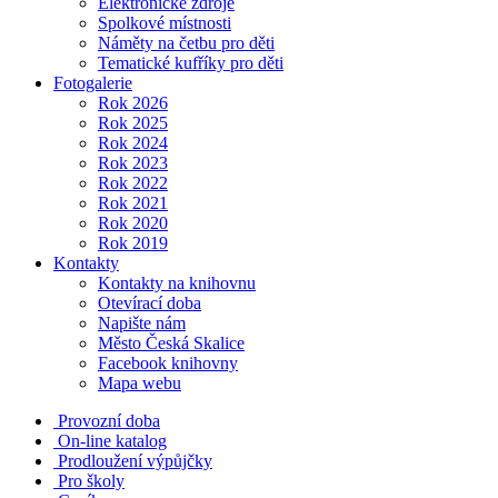
Elektronické zdroje
Spolkové místnosti
Náměty na četbu pro děti
Tematické kufříky pro děti
Fotogalerie
Rok 2026
Rok 2025
Rok 2024
Rok 2023
Rok 2022
Rok 2021
Rok 2020
Rok 2019
Kontakty
Kontakty na knihovnu
Otevírací doba
Napište nám
Město Česká Skalice
Facebook knihovny
Mapa webu
Provozní doba
On-line katalog
Prodloužení výpůjčky
Pro školy