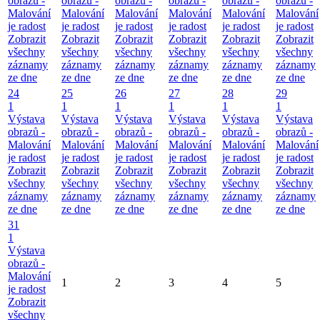
obrazů -
obrazů -
obrazů -
obrazů -
obrazů -
obrazů -
Malování
Malování
Malování
Malování
Malování
Malování
je radost
je radost
je radost
je radost
je radost
je radost
Zobrazit
Zobrazit
Zobrazit
Zobrazit
Zobrazit
Zobrazit
všechny
všechny
všechny
všechny
všechny
všechny
záznamy
záznamy
záznamy
záznamy
záznamy
záznamy
ze dne
ze dne
ze dne
ze dne
ze dne
ze dne
24
25
26
27
28
29
1
1
1
1
1
1
Výstava
Výstava
Výstava
Výstava
Výstava
Výstava
obrazů -
obrazů -
obrazů -
obrazů -
obrazů -
obrazů -
Malování
Malování
Malování
Malování
Malování
Malování
je radost
je radost
je radost
je radost
je radost
je radost
Zobrazit
Zobrazit
Zobrazit
Zobrazit
Zobrazit
Zobrazit
všechny
všechny
všechny
všechny
všechny
všechny
záznamy
záznamy
záznamy
záznamy
záznamy
záznamy
ze dne
ze dne
ze dne
ze dne
ze dne
ze dne
31
1
Výstava
obrazů -
Malování
1
2
3
4
5
je radost
Zobrazit
všechny