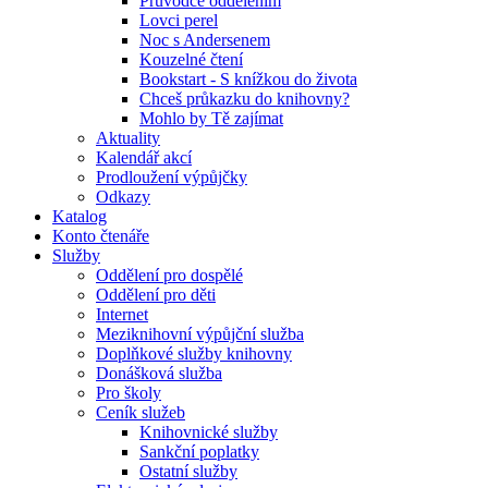
Průvodce oddělením
Lovci perel
Noc s Andersenem
Kouzelné čtení
Bookstart - S knížkou do života
Chceš průkazku do knihovny?
Mohlo by Tě zajímat
Aktuality
Kalendář akcí
Prodloužení výpůjčky
Odkazy
Katalog
Konto čtenáře
Služby
Oddělení pro dospělé
Oddělení pro děti
Internet
Meziknihovní výpůjční služba
Doplňkové služby knihovny
Donášková služba
Pro školy
Ceník služeb
Knihovnické služby
Sankční poplatky
Ostatní služby