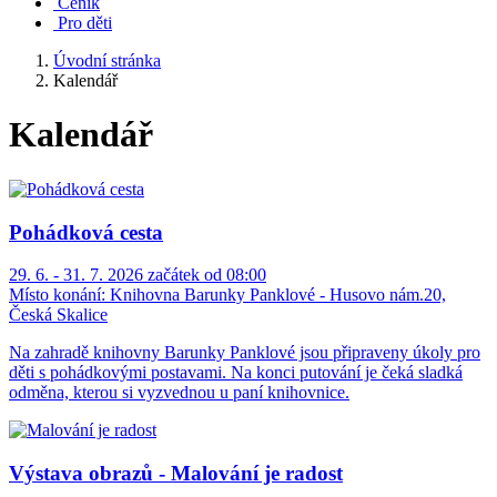
Ceník
Pro děti
Úvodní stránka
Kalendář
Kalendář
Pohádková cesta
29. 6. - 31. 7. 2026 začátek od 08:00
Místo konání:
Knihovna Barunky Panklové - Husovo nám.20,
Česká Skalice
Na zahradě knihovny Barunky Panklové jsou připraveny úkoly pro
děti s pohádkovými postavami. Na konci putování je čeká sladká
odměna, kterou si vyzvednou u paní knihovnice.
Výstava obrazů - Malování je radost