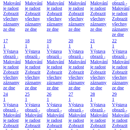
Malování
Malování
Malování
Malování
Malování
obrazů -
je radost
je radost
je radost
je radost
je radost
Malování
Zobrazit
Zobrazit
Zobrazit
Zobrazit
Zobrazit
je radost
všechny
všechny
všechny
všechny
všechny
Zobrazit
záznamy
záznamy
záznamy
záznamy
záznamy
všechny
ze dne
ze dne
ze dne
ze dne
ze dne
záznamy
ze dne
17
18
19
20
21
22
1
1
1
1
1
1
Výstava
Výstava
Výstava
Výstava
Výstava
Výstava
obrazů -
obrazů -
obrazů -
obrazů -
obrazů -
obrazů -
Malování
Malování
Malování
Malování
Malování
Malování
je radost
je radost
je radost
je radost
je radost
je radost
Zobrazit
Zobrazit
Zobrazit
Zobrazit
Zobrazit
Zobrazit
všechny
všechny
všechny
všechny
všechny
všechny
záznamy
záznamy
záznamy
záznamy
záznamy
záznamy
ze dne
ze dne
ze dne
ze dne
ze dne
ze dne
24
25
26
27
28
29
1
1
1
1
1
1
Výstava
Výstava
Výstava
Výstava
Výstava
Výstava
obrazů -
obrazů -
obrazů -
obrazů -
obrazů -
obrazů -
Malování
Malování
Malování
Malování
Malování
Malování
je radost
je radost
je radost
je radost
je radost
je radost
Zobrazit
Zobrazit
Zobrazit
Zobrazit
Zobrazit
Zobrazit