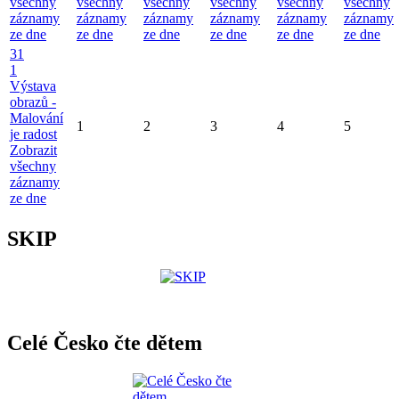
všechny
všechny
všechny
všechny
všechny
všechny
záznamy
záznamy
záznamy
záznamy
záznamy
záznamy
ze dne
ze dne
ze dne
ze dne
ze dne
ze dne
31
1
Výstava
obrazů -
Malování
1
2
3
4
5
je radost
Zobrazit
všechny
záznamy
ze dne
SKIP
Celé Česko čte dětem