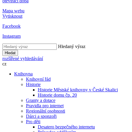
otevírací doba
Mapa webu
Vytisknout
Facebook
Instagram
Hledaný výraz
Hledat
rozšířené vyhledávání
cz
Knihovna
Knihovní řád
Historie
Historie Městské knihovny v České Skalici
Historie domu čp. 20
Granty a dotace
Pravidla pro internet
Regionální osobnosti
Dárci a sponzoři
Pro děti
Desatero bezpečného internetu