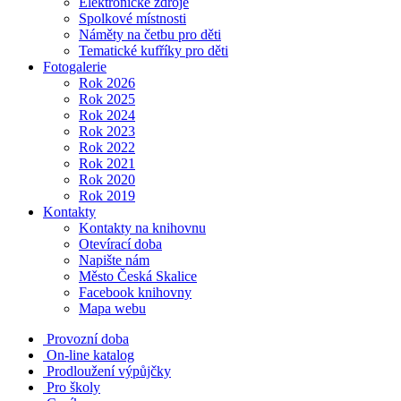
Elektronické zdroje
Spolkové místnosti
Náměty na četbu pro děti
Tematické kufříky pro děti
Fotogalerie
Rok 2026
Rok 2025
Rok 2024
Rok 2023
Rok 2022
Rok 2021
Rok 2020
Rok 2019
Kontakty
Kontakty na knihovnu
Otevírací doba
Napište nám
Město Česká Skalice
Facebook knihovny
Mapa webu
Provozní doba
On-line katalog
Prodloužení výpůjčky
Pro školy