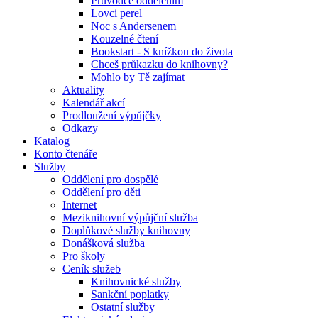
Průvodce oddělením
Lovci perel
Noc s Andersenem
Kouzelné čtení
Bookstart - S knížkou do života
Chceš průkazku do knihovny?
Mohlo by Tě zajímat
Aktuality
Kalendář akcí
Prodloužení výpůjčky
Odkazy
Katalog
Konto čtenáře
Služby
Oddělení pro dospělé
Oddělení pro děti
Internet
Meziknihovní výpůjční služba
Doplňkové služby knihovny
Donášková služba
Pro školy
Ceník služeb
Knihovnické služby
Sankční poplatky
Ostatní služby