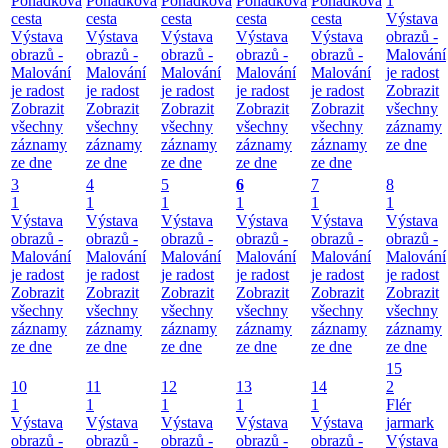
Pohádková
Pohádková
Pohádková
Pohádková
Pohádková
1
cesta
cesta
cesta
cesta
cesta
Výstava
Výstava
Výstava
Výstava
Výstava
Výstava
obrazů -
obrazů -
obrazů -
obrazů -
obrazů -
obrazů -
Malování
Malování
Malování
Malování
Malování
Malování
je radost
je radost
je radost
je radost
je radost
je radost
Zobrazit
Zobrazit
Zobrazit
Zobrazit
Zobrazit
Zobrazit
všechny
všechny
všechny
všechny
všechny
všechny
záznamy
záznamy
záznamy
záznamy
záznamy
záznamy
ze dne
ze dne
ze dne
ze dne
ze dne
ze dne
3
4
5
6
7
8
1
1
1
1
1
1
Výstava
Výstava
Výstava
Výstava
Výstava
Výstava
obrazů -
obrazů -
obrazů -
obrazů -
obrazů -
obrazů -
Malování
Malování
Malování
Malování
Malování
Malování
je radost
je radost
je radost
je radost
je radost
je radost
Zobrazit
Zobrazit
Zobrazit
Zobrazit
Zobrazit
Zobrazit
všechny
všechny
všechny
všechny
všechny
všechny
záznamy
záznamy
záznamy
záznamy
záznamy
záznamy
ze dne
ze dne
ze dne
ze dne
ze dne
ze dne
15
10
11
12
13
14
2
1
1
1
1
1
Flér
Výstava
Výstava
Výstava
Výstava
Výstava
jarmark
obrazů -
obrazů -
obrazů -
obrazů -
obrazů -
Výstava