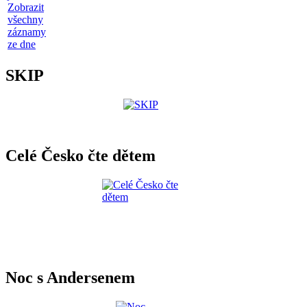
Zobrazit
všechny
záznamy
ze dne
SKIP
Celé Česko čte dětem
Noc s Andersenem