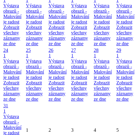
1
1
1
1
1
1
Výstava
Výstava
Výstava
Výstava
Výstava
Výstava
obrazů -
obrazů -
obrazů -
obrazů -
obrazů -
obrazů -
Malování
Malování
Malování
Malování
Malování
Malování
je radost
je radost
je radost
je radost
je radost
je radost
Zobrazit
Zobrazit
Zobrazit
Zobrazit
Zobrazit
Zobrazit
všechny
všechny
všechny
všechny
všechny
všechny
záznamy
záznamy
záznamy
záznamy
záznamy
záznamy
ze dne
ze dne
ze dne
ze dne
ze dne
ze dne
24
25
26
27
28
29
1
1
1
1
1
1
Výstava
Výstava
Výstava
Výstava
Výstava
Výstava
obrazů -
obrazů -
obrazů -
obrazů -
obrazů -
obrazů -
Malování
Malování
Malování
Malování
Malování
Malování
je radost
je radost
je radost
je radost
je radost
je radost
Zobrazit
Zobrazit
Zobrazit
Zobrazit
Zobrazit
Zobrazit
všechny
všechny
všechny
všechny
všechny
všechny
záznamy
záznamy
záznamy
záznamy
záznamy
záznamy
ze dne
ze dne
ze dne
ze dne
ze dne
ze dne
31
1
Výstava
obrazů -
Malování
1
2
3
4
5
je radost