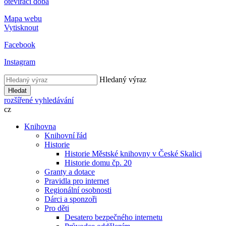
otevírací doba
Mapa webu
Vytisknout
Facebook
Instagram
Hledaný výraz
Hledat
rozšířené vyhledávání
cz
Knihovna
Knihovní řád
Historie
Historie Městské knihovny v České Skalici
Historie domu čp. 20
Granty a dotace
Pravidla pro internet
Regionální osobnosti
Dárci a sponzoři
Pro děti
Desatero bezpečného internetu