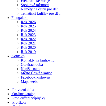
Elektronické zdroje
Spolkové místnosti
Náměty na četbu pro děti
Tematické kufříky pro děti
Fotogalerie
Rok 2026
Rok 2025
Rok 2024
Rok 2023
Rok 2022
Rok 2021
Rok 2020
Rok 2019
Kontakty
Kontakty na knihovnu
Otevírací doba
Napište nám
Město Česká Skalice
Facebook knihovny
Mapa webu
Provozní doba
On-line katalog
Prodloužení výpůjčky
Pro školy