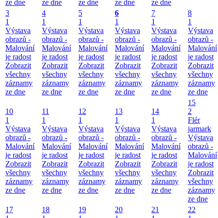
ze dne
ze dne
ze dne
ze dne
ze dne
3
4
5
6
7
8
1
1
1
1
1
1
Výstava
Výstava
Výstava
Výstava
Výstava
Výstava
obrazů -
obrazů -
obrazů -
obrazů -
obrazů -
obrazů -
Malování
Malování
Malování
Malování
Malování
Malování
je radost
je radost
je radost
je radost
je radost
je radost
Zobrazit
Zobrazit
Zobrazit
Zobrazit
Zobrazit
Zobrazit
všechny
všechny
všechny
všechny
všechny
všechny
záznamy
záznamy
záznamy
záznamy
záznamy
záznamy
ze dne
ze dne
ze dne
ze dne
ze dne
ze dne
15
10
11
12
13
14
2
1
1
1
1
1
Flér
Výstava
Výstava
Výstava
Výstava
Výstava
jarmark
obrazů -
obrazů -
obrazů -
obrazů -
obrazů -
Výstava
Malování
Malování
Malování
Malování
Malování
obrazů -
je radost
je radost
je radost
je radost
je radost
Malování
Zobrazit
Zobrazit
Zobrazit
Zobrazit
Zobrazit
je radost
všechny
všechny
všechny
všechny
všechny
Zobrazit
záznamy
záznamy
záznamy
záznamy
záznamy
všechny
ze dne
ze dne
ze dne
ze dne
ze dne
záznamy
ze dne
17
18
19
20
21
22