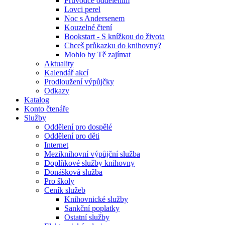
Průvodce oddělením
Lovci perel
Noc s Andersenem
Kouzelné čtení
Bookstart - S knížkou do života
Chceš průkazku do knihovny?
Mohlo by Tě zajímat
Aktuality
Kalendář akcí
Prodloužení výpůjčky
Odkazy
Katalog
Konto čtenáře
Služby
Oddělení pro dospělé
Oddělení pro děti
Internet
Meziknihovní výpůjční služba
Doplňkové služby knihovny
Donášková služba
Pro školy
Ceník služeb
Knihovnické služby
Sankční poplatky
Ostatní služby