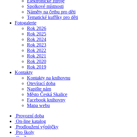
Elektronické zdroje
Spolkové místnosti
Náměty na četbu pro děti
Tematické kufříky pro děti
Fotogalerie
Rok 2026
Rok 2025
Rok 2024
Rok 2023
Rok 2022
Rok 2021
Rok 2020
Rok 2019
Kontakty
Kontakty na knihovnu
Otevírací doba
Napište nám
Město Česká Skalice
Facebook knihovny
Mapa webu
Provozní doba
On-line katalog
Prodloužení výpůjčky
Pro školy