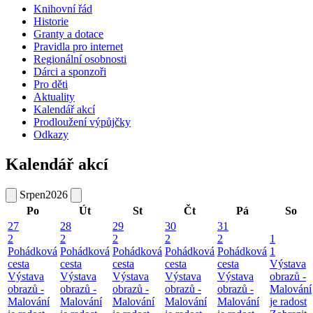
Knihovní řád
Historie
Granty a dotace
Pravidla pro internet
Regionální osobnosti
Dárci a sponzoři
Pro děti
Aktuality
Kalendář akcí
Prodloužení výpůjčky
Odkazy
Kalendář akcí
Srpen
2026
Po
Út
St
Čt
Pá
So
27
28
29
30
31
2
2
2
2
2
1
Pohádková
Pohádková
Pohádková
Pohádková
Pohádková
1
cesta
cesta
cesta
cesta
cesta
Výstava
Výstava
Výstava
Výstava
Výstava
Výstava
obrazů -
obrazů -
obrazů -
obrazů -
obrazů -
obrazů -
Malování
Malování
Malování
Malování
Malování
Malování
je radost