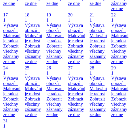
ze dne
ze dne
ze dne
ze dne
ze dne
záznamy
ze dne
17
18
19
20
21
22
1
1
1
1
1
1
Výstava
Výstava
Výstava
Výstava
Výstava
Výstava
obrazů -
obrazů -
obrazů -
obrazů -
obrazů -
obrazů -
Malování
Malování
Malování
Malování
Malování
Malování
je radost
je radost
je radost
je radost
je radost
je radost
Zobrazit
Zobrazit
Zobrazit
Zobrazit
Zobrazit
Zobrazit
všechny
všechny
všechny
všechny
všechny
všechny
záznamy
záznamy
záznamy
záznamy
záznamy
záznamy
ze dne
ze dne
ze dne
ze dne
ze dne
ze dne
24
25
26
27
28
29
1
1
1
1
1
1
Výstava
Výstava
Výstava
Výstava
Výstava
Výstava
obrazů -
obrazů -
obrazů -
obrazů -
obrazů -
obrazů -
Malování
Malování
Malování
Malování
Malování
Malování
je radost
je radost
je radost
je radost
je radost
je radost
Zobrazit
Zobrazit
Zobrazit
Zobrazit
Zobrazit
Zobrazit
všechny
všechny
všechny
všechny
všechny
všechny
záznamy
záznamy
záznamy
záznamy
záznamy
záznamy
ze dne
ze dne
ze dne
ze dne
ze dne
ze dne
31
1