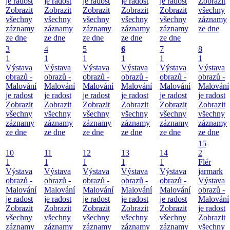
je radost
je radost
je radost
je radost
je radost
Zobrazit
Zobrazit
Zobrazit
Zobrazit
Zobrazit
Zobrazit
všechny
všechny
všechny
všechny
všechny
všechny
záznamy
záznamy
záznamy
záznamy
záznamy
záznamy
ze dne
ze dne
ze dne
ze dne
ze dne
ze dne
3
4
5
6
7
8
1
1
1
1
1
1
Výstava
Výstava
Výstava
Výstava
Výstava
Výstava
obrazů -
obrazů -
obrazů -
obrazů -
obrazů -
obrazů -
Malování
Malování
Malování
Malování
Malování
Malování
je radost
je radost
je radost
je radost
je radost
je radost
Zobrazit
Zobrazit
Zobrazit
Zobrazit
Zobrazit
Zobrazit
všechny
všechny
všechny
všechny
všechny
všechny
záznamy
záznamy
záznamy
záznamy
záznamy
záznamy
ze dne
ze dne
ze dne
ze dne
ze dne
ze dne
15
10
11
12
13
14
2
1
1
1
1
1
Flér
Výstava
Výstava
Výstava
Výstava
Výstava
jarmark
obrazů -
obrazů -
obrazů -
obrazů -
obrazů -
Výstava
Malování
Malování
Malování
Malování
Malování
obrazů -
je radost
je radost
je radost
je radost
je radost
Malování
Zobrazit
Zobrazit
Zobrazit
Zobrazit
Zobrazit
je radost
všechny
všechny
všechny
všechny
všechny
Zobrazit
záznamy
záznamy
záznamy
záznamy
záznamy
všechny