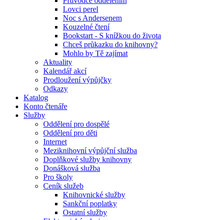
Průvodce oddělením
Lovci perel
Noc s Andersenem
Kouzelné čtení
Bookstart - S knížkou do života
Chceš průkazku do knihovny?
Mohlo by Tě zajímat
Aktuality
Kalendář akcí
Prodloužení výpůjčky
Odkazy
Katalog
Konto čtenáře
Služby
Oddělení pro dospělé
Oddělení pro děti
Internet
Meziknihovní výpůjční služba
Doplňkové služby knihovny
Donášková služba
Pro školy
Ceník služeb
Knihovnické služby
Sankční poplatky
Ostatní služby