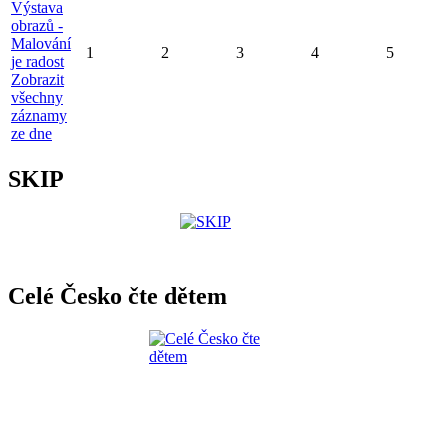
Výstava
obrazů -
Malování
1
2
3
4
5
je radost
Zobrazit
všechny
záznamy
ze dne
SKIP
Celé Česko čte dětem