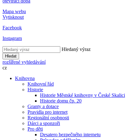
otevírací doba
Mapa webu
Vytisknout
Facebook
Instagram
Hledaný výraz
Hledat
rozšířené vyhledávání
cz
Knihovna
Knihovní řád
Historie
Historie Městské knihovny v České Skalici
Historie domu čp. 20
Granty a dotace
Pravidla pro internet
Regionální osobnosti
Dárci a sponzoři
Pro děti
Desatero bezpečného internetu