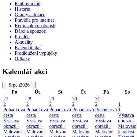
Knihovní řád
Historie
Granty a dotace
Pravidla pro internet
Regionální osobnosti
Dárci a sponzoři
Pro děti
Aktuality
Kalendář akcí
Prodloužení výpůjčky
Odkazy
Kalendář akcí
Srpen
2026
Po
Út
St
Čt
Pá
So
27
28
29
30
31
2
2
2
2
2
1
Pohádková
Pohádková
Pohádková
Pohádková
Pohádková
1
cesta
cesta
cesta
cesta
cesta
Výstava
Výstava
Výstava
Výstava
Výstava
Výstava
obrazů -
obrazů -
obrazů -
obrazů -
obrazů -
obrazů -
Malování
Malování
Malování
Malování
Malování
Malování
je radost