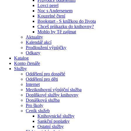
Průvodce oddělením
Lovci perel
Noc s Andersenem
Kouzelné čtení
Bookstart - S knížkou do života
Chceš průkazku do knihovny?
Mohlo by Tě zajímat
Aktuality
Kalendář akcí
Prodloužení výpůjčky
Odkazy
Katalog
Konto čtenáře
Služby
Oddělení pro dospělé
Oddělení pro děti
Internet
Meziknihovní výpůjční služba
Doplňkové služby knihovny
Donášková služba
Pro školy
Ceník služeb
Knihovnické služby
Sankční poplatky
Ostatní služby