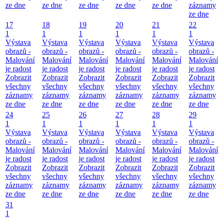
ze dne
ze dne
ze dne
ze dne
ze dne
záznamy
ze dne
17
18
19
20
21
22
1
1
1
1
1
1
Výstava
Výstava
Výstava
Výstava
Výstava
Výstava
obrazů -
obrazů -
obrazů -
obrazů -
obrazů -
obrazů -
Malování
Malování
Malování
Malování
Malování
Malování
je radost
je radost
je radost
je radost
je radost
je radost
Zobrazit
Zobrazit
Zobrazit
Zobrazit
Zobrazit
Zobrazit
všechny
všechny
všechny
všechny
všechny
všechny
záznamy
záznamy
záznamy
záznamy
záznamy
záznamy
ze dne
ze dne
ze dne
ze dne
ze dne
ze dne
24
25
26
27
28
29
1
1
1
1
1
1
Výstava
Výstava
Výstava
Výstava
Výstava
Výstava
obrazů -
obrazů -
obrazů -
obrazů -
obrazů -
obrazů -
Malování
Malování
Malování
Malování
Malování
Malování
je radost
je radost
je radost
je radost
je radost
je radost
Zobrazit
Zobrazit
Zobrazit
Zobrazit
Zobrazit
Zobrazit
všechny
všechny
všechny
všechny
všechny
všechny
záznamy
záznamy
záznamy
záznamy
záznamy
záznamy
ze dne
ze dne
ze dne
ze dne
ze dne
ze dne
31
1