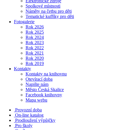
Elektronické zdroje
Spolkové místnosti
Náměty na četbu pro děti
Tematické kufříky pro děti
Fotogalerie
Rok 2026
Rok 2025
Rok 2024
Rok 2023
Rok 2022
Rok 2021
Rok 2020
Rok 2019
Kontakty
Kontakty na knihovnu
Otevírací doba
Napište nám
Město Česká Skalice
Facebook knihovny
Mapa webu
Provozní doba
On-line katalog
Prodloužení výpůjčky
Pro školy