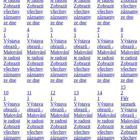
je radost
je radost
je radost
je radost
je radost
Zobrazit
Zobrazit
Zobrazit
Zobrazit
Zobrazit
Zobrazit
všechny
všechny
všechny
všechny
všechny
všechny
záznamy
záznamy
záznamy
záznamy
záznamy
záznamy
ze dne
ze dne
ze dne
ze dne
ze dne
ze dne
3
4
5
6
7
8
1
1
1
1
1
1
Výstava
Výstava
Výstava
Výstava
Výstava
Výstava
obrazů -
obrazů -
obrazů -
obrazů -
obrazů -
obrazů -
Malování
Malování
Malování
Malování
Malování
Malování
je radost
je radost
je radost
je radost
je radost
je radost
Zobrazit
Zobrazit
Zobrazit
Zobrazit
Zobrazit
Zobrazit
všechny
všechny
všechny
všechny
všechny
všechny
záznamy
záznamy
záznamy
záznamy
záznamy
záznamy
ze dne
ze dne
ze dne
ze dne
ze dne
ze dne
15
10
11
12
13
14
2
1
1
1
1
1
Flér
Výstava
Výstava
Výstava
Výstava
Výstava
jarmark
obrazů -
obrazů -
obrazů -
obrazů -
obrazů -
Výstava
Malování
Malování
Malování
Malování
Malování
obrazů -
je radost
je radost
je radost
je radost
je radost
Malování
Zobrazit
Zobrazit
Zobrazit
Zobrazit
Zobrazit
je radost
všechny
všechny
všechny
všechny
všechny
Zobrazit
záznamy
záznamy
záznamy
záznamy
záznamy
všechny