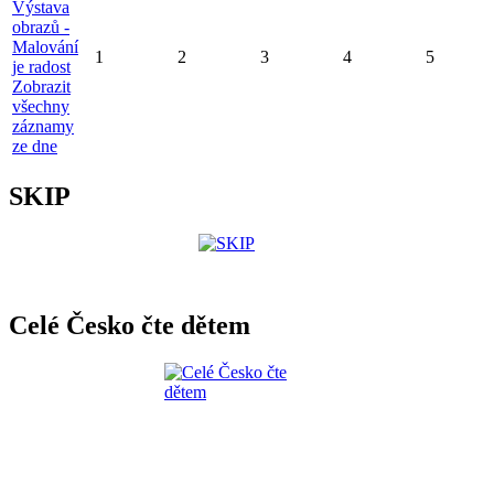
Výstava
obrazů -
Malování
1
2
3
4
5
je radost
Zobrazit
všechny
záznamy
ze dne
SKIP
Celé Česko čte dětem