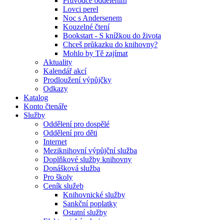
Průvodce oddělením
Lovci perel
Noc s Andersenem
Kouzelné čtení
Bookstart - S knížkou do života
Chceš průkazku do knihovny?
Mohlo by Tě zajímat
Aktuality
Kalendář akcí
Prodloužení výpůjčky
Odkazy
Katalog
Konto čtenáře
Služby
Oddělení pro dospělé
Oddělení pro děti
Internet
Meziknihovní výpůjční služba
Doplňkové služby knihovny
Donášková služba
Pro školy
Ceník služeb
Knihovnické služby
Sankční poplatky
Ostatní služby