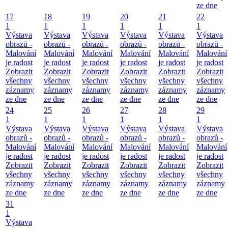
ze dne
17
18
19
20
21
22
1
1
1
1
1
1
Výstava
Výstava
Výstava
Výstava
Výstava
Výstava
obrazů -
obrazů -
obrazů -
obrazů -
obrazů -
obrazů -
Malování
Malování
Malování
Malování
Malování
Malování
je radost
je radost
je radost
je radost
je radost
je radost
Zobrazit
Zobrazit
Zobrazit
Zobrazit
Zobrazit
Zobrazit
všechny
všechny
všechny
všechny
všechny
všechny
záznamy
záznamy
záznamy
záznamy
záznamy
záznamy
ze dne
ze dne
ze dne
ze dne
ze dne
ze dne
24
25
26
27
28
29
1
1
1
1
1
1
Výstava
Výstava
Výstava
Výstava
Výstava
Výstava
obrazů -
obrazů -
obrazů -
obrazů -
obrazů -
obrazů -
Malování
Malování
Malování
Malování
Malování
Malování
je radost
je radost
je radost
je radost
je radost
je radost
Zobrazit
Zobrazit
Zobrazit
Zobrazit
Zobrazit
Zobrazit
všechny
všechny
všechny
všechny
všechny
všechny
záznamy
záznamy
záznamy
záznamy
záznamy
záznamy
ze dne
ze dne
ze dne
ze dne
ze dne
ze dne
31
1
Výstava