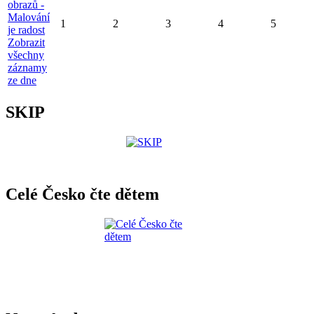
obrazů -
Malování
1
2
3
4
5
je radost
Zobrazit
všechny
záznamy
ze dne
SKIP
Celé Česko čte dětem