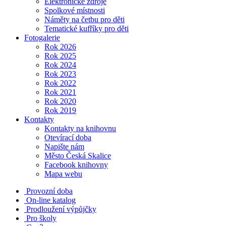
Elektronické zdroje
Spolkové místnosti
Náměty na četbu pro děti
Tematické kufříky pro děti
Fotogalerie
Rok 2026
Rok 2025
Rok 2024
Rok 2023
Rok 2022
Rok 2021
Rok 2020
Rok 2019
Kontakty
Kontakty na knihovnu
Otevírací doba
Napište nám
Město Česká Skalice
Facebook knihovny
Mapa webu
Provozní doba
On-line katalog
Prodloužení výpůjčky
Pro školy