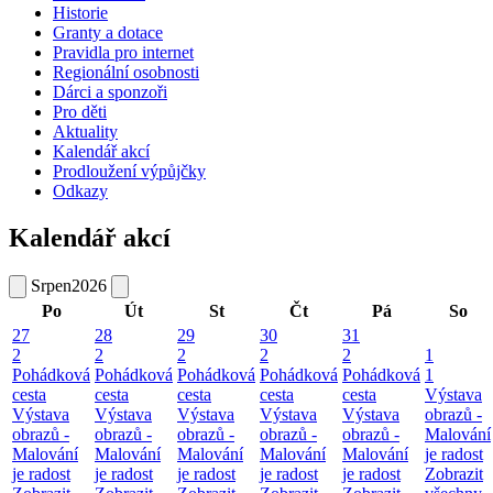
Historie
Granty a dotace
Pravidla pro internet
Regionální osobnosti
Dárci a sponzoři
Pro děti
Aktuality
Kalendář akcí
Prodloužení výpůjčky
Odkazy
Kalendář akcí
Srpen
2026
Po
Út
St
Čt
Pá
So
27
28
29
30
31
2
2
2
2
2
1
Pohádková
Pohádková
Pohádková
Pohádková
Pohádková
1
cesta
cesta
cesta
cesta
cesta
Výstava
Výstava
Výstava
Výstava
Výstava
Výstava
obrazů -
obrazů -
obrazů -
obrazů -
obrazů -
obrazů -
Malování
Malování
Malování
Malování
Malování
Malování
je radost
je radost
je radost
je radost
je radost
je radost
Zobrazit