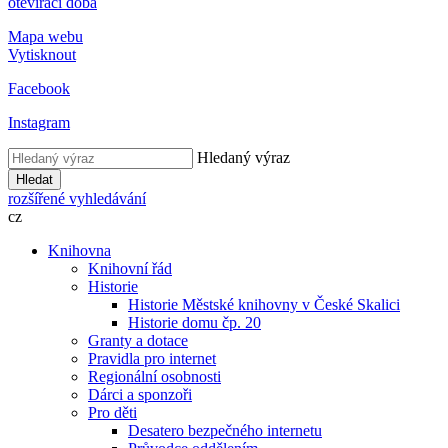
otevírací doba
Mapa webu
Vytisknout
Facebook
Instagram
Hledaný výraz
Hledat
rozšířené vyhledávání
cz
Knihovna
Knihovní řád
Historie
Historie Městské knihovny v České Skalici
Historie domu čp. 20
Granty a dotace
Pravidla pro internet
Regionální osobnosti
Dárci a sponzoři
Pro děti
Desatero bezpečného internetu