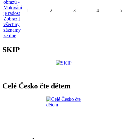
obrazů -
Malování
1
2
3
4
5
je radost
Zobrazit
všechny
záznamy
ze dne
SKIP
Celé Česko čte dětem