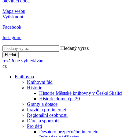
otevírací doba
Mapa webu
Vytisknout
Facebook
Instagram
Hledaný výraz
Hledat
rozšířené vyhledávání
cz
Knihovna
Knihovní řád
Historie
Historie Městské knihovny v České Skalici
Historie domu čp. 20
Granty a dotace
Pravidla pro internet
Regionální osobnosti
Dárci a sponzoři
Pro děti
Desatero bezpečného internetu