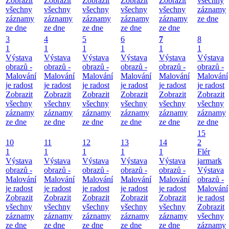
Zobrazit
Zobrazit
Zobrazit
Zobrazit
Zobrazit
všechny
všechny
všechny
všechny
všechny
všechny
záznamy
záznamy
záznamy
záznamy
záznamy
záznamy
ze dne
ze dne
ze dne
ze dne
ze dne
ze dne
3
4
5
6
7
8
1
1
1
1
1
1
Výstava
Výstava
Výstava
Výstava
Výstava
Výstava
obrazů -
obrazů -
obrazů -
obrazů -
obrazů -
obrazů -
Malování
Malování
Malování
Malování
Malování
Malování
je radost
je radost
je radost
je radost
je radost
je radost
Zobrazit
Zobrazit
Zobrazit
Zobrazit
Zobrazit
Zobrazit
všechny
všechny
všechny
všechny
všechny
všechny
záznamy
záznamy
záznamy
záznamy
záznamy
záznamy
ze dne
ze dne
ze dne
ze dne
ze dne
ze dne
15
10
11
12
13
14
2
1
1
1
1
1
Flér
Výstava
Výstava
Výstava
Výstava
Výstava
jarmark
obrazů -
obrazů -
obrazů -
obrazů -
obrazů -
Výstava
Malování
Malování
Malování
Malování
Malování
obrazů -
je radost
je radost
je radost
je radost
je radost
Malování
Zobrazit
Zobrazit
Zobrazit
Zobrazit
Zobrazit
je radost
všechny
všechny
všechny
všechny
všechny
Zobrazit
záznamy
záznamy
záznamy
záznamy
záznamy
všechny
ze dne
ze dne
ze dne
ze dne
ze dne
záznamy