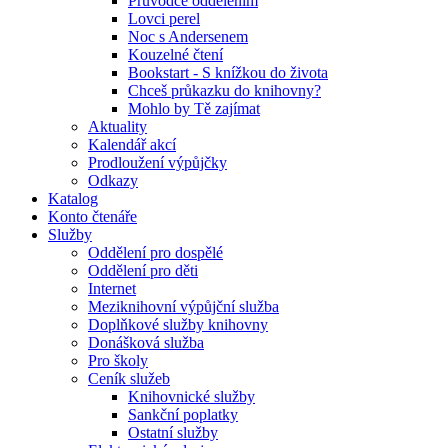
Průvodce oddělením
Lovci perel
Noc s Andersenem
Kouzelné čtení
Bookstart - S knížkou do života
Chceš průkazku do knihovny?
Mohlo by Tě zajímat
Aktuality
Kalendář akcí
Prodloužení výpůjčky
Odkazy
Katalog
Konto čtenáře
Služby
Oddělení pro dospělé
Oddělení pro děti
Internet
Meziknihovní výpůjční služba
Doplňkové služby knihovny
Donášková služba
Pro školy
Ceník služeb
Knihovnické služby
Sankční poplatky
Ostatní služby