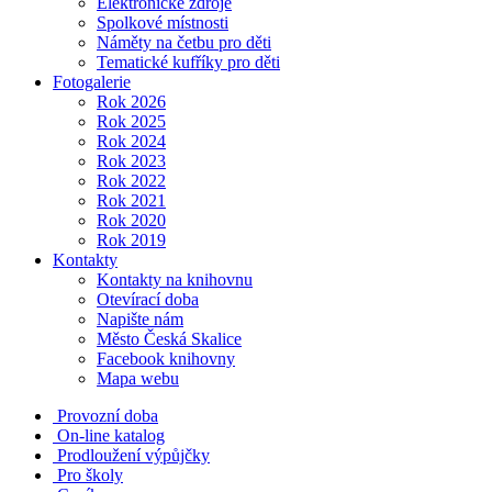
Elektronické zdroje
Spolkové místnosti
Náměty na četbu pro děti
Tematické kufříky pro děti
Fotogalerie
Rok 2026
Rok 2025
Rok 2024
Rok 2023
Rok 2022
Rok 2021
Rok 2020
Rok 2019
Kontakty
Kontakty na knihovnu
Otevírací doba
Napište nám
Město Česká Skalice
Facebook knihovny
Mapa webu
Provozní doba
On-line katalog
Prodloužení výpůjčky
Pro školy