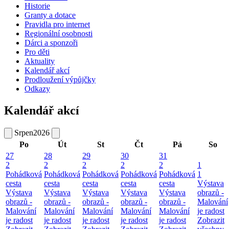
Historie
Granty a dotace
Pravidla pro internet
Regionální osobnosti
Dárci a sponzoři
Pro děti
Aktuality
Kalendář akcí
Prodloužení výpůjčky
Odkazy
Kalendář akcí
Srpen
2026
Po
Út
St
Čt
Pá
So
27
28
29
30
31
2
2
2
2
2
1
Pohádková
Pohádková
Pohádková
Pohádková
Pohádková
1
cesta
cesta
cesta
cesta
cesta
Výstava
Výstava
Výstava
Výstava
Výstava
Výstava
obrazů -
obrazů -
obrazů -
obrazů -
obrazů -
obrazů -
Malování
Malování
Malování
Malování
Malování
Malování
je radost
je radost
je radost
je radost
je radost
je radost
Zobrazit