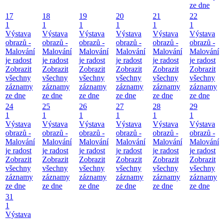
ze dne
17
18
19
20
21
22
1
1
1
1
1
1
Výstava
Výstava
Výstava
Výstava
Výstava
Výstava
obrazů -
obrazů -
obrazů -
obrazů -
obrazů -
obrazů -
Malování
Malování
Malování
Malování
Malování
Malování
je radost
je radost
je radost
je radost
je radost
je radost
Zobrazit
Zobrazit
Zobrazit
Zobrazit
Zobrazit
Zobrazit
všechny
všechny
všechny
všechny
všechny
všechny
záznamy
záznamy
záznamy
záznamy
záznamy
záznamy
ze dne
ze dne
ze dne
ze dne
ze dne
ze dne
24
25
26
27
28
29
1
1
1
1
1
1
Výstava
Výstava
Výstava
Výstava
Výstava
Výstava
obrazů -
obrazů -
obrazů -
obrazů -
obrazů -
obrazů -
Malování
Malování
Malování
Malování
Malování
Malování
je radost
je radost
je radost
je radost
je radost
je radost
Zobrazit
Zobrazit
Zobrazit
Zobrazit
Zobrazit
Zobrazit
všechny
všechny
všechny
všechny
všechny
všechny
záznamy
záznamy
záznamy
záznamy
záznamy
záznamy
ze dne
ze dne
ze dne
ze dne
ze dne
ze dne
31
1
Výstava