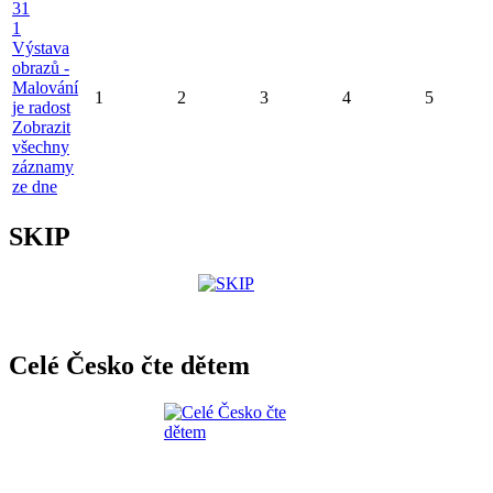
31
1
Výstava
obrazů -
Malování
1
2
3
4
5
je radost
Zobrazit
všechny
záznamy
ze dne
SKIP
Celé Česko čte dětem