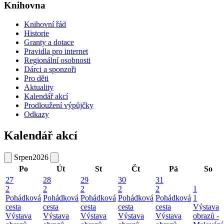
Knihovna
Knihovní řád
Historie
Granty a dotace
Pravidla pro internet
Regionální osobnosti
Dárci a sponzoři
Pro děti
Aktuality
Kalendář akcí
Prodloužení výpůjčky
Odkazy
Kalendář akcí
Srpen
2026
Po
Út
St
Čt
Pá
So
27
28
29
30
31
2
2
2
2
2
1
Pohádková
Pohádková
Pohádková
Pohádková
Pohádková
1
cesta
cesta
cesta
cesta
cesta
Výstava
Výstava
Výstava
Výstava
Výstava
Výstava
obrazů -