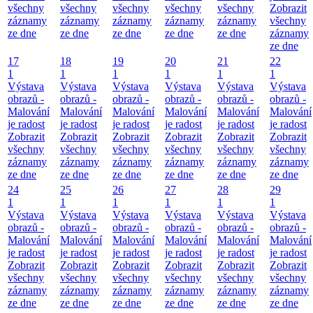
všechny
všechny
všechny
všechny
všechny
Zobrazit
záznamy
záznamy
záznamy
záznamy
záznamy
všechny
ze dne
ze dne
ze dne
ze dne
ze dne
záznamy
ze dne
17
18
19
20
21
22
1
1
1
1
1
1
Výstava
Výstava
Výstava
Výstava
Výstava
Výstava
obrazů -
obrazů -
obrazů -
obrazů -
obrazů -
obrazů -
Malování
Malování
Malování
Malování
Malování
Malování
je radost
je radost
je radost
je radost
je radost
je radost
Zobrazit
Zobrazit
Zobrazit
Zobrazit
Zobrazit
Zobrazit
všechny
všechny
všechny
všechny
všechny
všechny
záznamy
záznamy
záznamy
záznamy
záznamy
záznamy
ze dne
ze dne
ze dne
ze dne
ze dne
ze dne
24
25
26
27
28
29
1
1
1
1
1
1
Výstava
Výstava
Výstava
Výstava
Výstava
Výstava
obrazů -
obrazů -
obrazů -
obrazů -
obrazů -
obrazů -
Malování
Malování
Malování
Malování
Malování
Malování
je radost
je radost
je radost
je radost
je radost
je radost
Zobrazit
Zobrazit
Zobrazit
Zobrazit
Zobrazit
Zobrazit
všechny
všechny
všechny
všechny
všechny
všechny
záznamy
záznamy
záznamy
záznamy
záznamy
záznamy
ze dne
ze dne
ze dne
ze dne
ze dne
ze dne