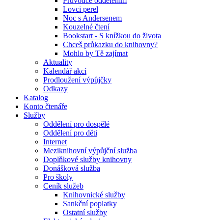
Průvodce oddělením
Lovci perel
Noc s Andersenem
Kouzelné čtení
Bookstart - S knížkou do života
Chceš průkazku do knihovny?
Mohlo by Tě zajímat
Aktuality
Kalendář akcí
Prodloužení výpůjčky
Odkazy
Katalog
Konto čtenáře
Služby
Oddělení pro dospělé
Oddělení pro děti
Internet
Meziknihovní výpůjční služba
Doplňkové služby knihovny
Donášková služba
Pro školy
Ceník služeb
Knihovnické služby
Sankční poplatky
Ostatní služby