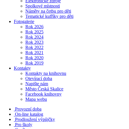
Elektronické zdroje
Spolkové místnosti
Náměty na četbu pro děti
Tematické kufříky pro děti
Fotogalerie
Rok 2026
Rok 2025
Rok 2024
Rok 2023
Rok 2022
Rok 2021
Rok 2020
Rok 2019
Kontakty
Kontakty na knihovnu
Otevírací doba
Napište nám
Město Česká Skalice
Facebook knihovny
Mapa webu
Provozní doba
On-line katalog
Prodloužení výpůjčky
Pro školy