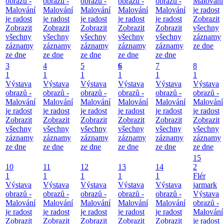
obrazů -
obrazů -
obrazů -
obrazů -
obrazů -
Malování
Malování
Malování
Malování
Malování
Malování
je radost
je radost
je radost
je radost
je radost
je radost
Zobrazit
Zobrazit
Zobrazit
Zobrazit
Zobrazit
Zobrazit
všechny
všechny
všechny
všechny
všechny
všechny
záznamy
záznamy
záznamy
záznamy
záznamy
záznamy
ze dne
ze dne
ze dne
ze dne
ze dne
ze dne
3
4
5
6
7
8
1
1
1
1
1
1
Výstava
Výstava
Výstava
Výstava
Výstava
Výstava
obrazů -
obrazů -
obrazů -
obrazů -
obrazů -
obrazů -
Malování
Malování
Malování
Malování
Malování
Malování
je radost
je radost
je radost
je radost
je radost
je radost
Zobrazit
Zobrazit
Zobrazit
Zobrazit
Zobrazit
Zobrazit
všechny
všechny
všechny
všechny
všechny
všechny
záznamy
záznamy
záznamy
záznamy
záznamy
záznamy
ze dne
ze dne
ze dne
ze dne
ze dne
ze dne
15
10
11
12
13
14
2
1
1
1
1
1
Flér
Výstava
Výstava
Výstava
Výstava
Výstava
jarmark
obrazů -
obrazů -
obrazů -
obrazů -
obrazů -
Výstava
Malování
Malování
Malování
Malování
Malování
obrazů -
je radost
je radost
je radost
je radost
je radost
Malování
Zobrazit
Zobrazit
Zobrazit
Zobrazit
Zobrazit
je radost