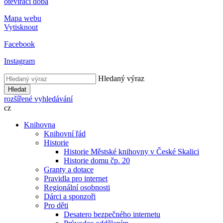
otevírací doba
Mapa webu
Vytisknout
Facebook
Instagram
Hledaný výraz
Hledat
rozšířené vyhledávání
cz
Knihovna
Knihovní řád
Historie
Historie Městské knihovny v České Skalici
Historie domu čp. 20
Granty a dotace
Pravidla pro internet
Regionální osobnosti
Dárci a sponzoři
Pro děti
Desatero bezpečného internetu