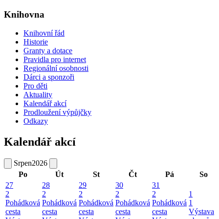
Knihovna
Knihovní řád
Historie
Granty a dotace
Pravidla pro internet
Regionální osobnosti
Dárci a sponzoři
Pro děti
Aktuality
Kalendář akcí
Prodloužení výpůjčky
Odkazy
Kalendář akcí
Srpen
2026
Po
Út
St
Čt
Pá
So
27
28
29
30
31
2
2
2
2
2
1
Pohádková
Pohádková
Pohádková
Pohádková
Pohádková
1
cesta
cesta
cesta
cesta
cesta
Výstava