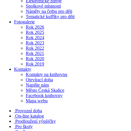
Elektronické zdroje
Spolkové místnosti
Náměty na četbu pro děti
Tematické kufříky pro děti
Fotogalerie
Rok 2026
Rok 2025
Rok 2024
Rok 2023
Rok 2022
Rok 2021
Rok 2020
Rok 2019
Kontakty
Kontakty na knihovnu
Otevírací doba
Napište nám
Město Česká Skalice
Facebook knihovny
Mapa webu
Provozní doba
On-line katalog
Prodloužení výpůjčky
Pro školy