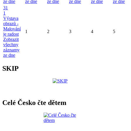
ze dne
ze dne
ze dne
ze dne
ze dne
ze dne
31
1
Výstava
obrazů -
Malování
1
2
3
4
5
je radost
Zobrazit
všechny
záznamy
ze dne
SKIP
Celé Česko čte dětem