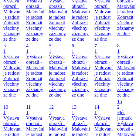
Výstava
Výstava
Výstava
Výstava
Výstava
obrazů -
obrazů -
obrazů -
obrazů -
obrazů -
obrazů -
Malování
Malování
Malování
Malování
Malování
Malování
je radost
je radost
je radost
je radost
je radost
je radost
Zobrazit
Zobrazit
Zobrazit
Zobrazit
Zobrazit
Zobrazit
všechny
všechny
všechny
všechny
všechny
všechny
záznamy
záznamy
záznamy
záznamy
záznamy
záznamy
ze dne
ze dne
ze dne
ze dne
ze dne
ze dne
3
4
5
6
7
8
1
1
1
1
1
1
Výstava
Výstava
Výstava
Výstava
Výstava
Výstava
obrazů -
obrazů -
obrazů -
obrazů -
obrazů -
obrazů -
Malování
Malování
Malování
Malování
Malování
Malování
je radost
je radost
je radost
je radost
je radost
je radost
Zobrazit
Zobrazit
Zobrazit
Zobrazit
Zobrazit
Zobrazit
všechny
všechny
všechny
všechny
všechny
všechny
záznamy
záznamy
záznamy
záznamy
záznamy
záznamy
ze dne
ze dne
ze dne
ze dne
ze dne
ze dne
15
10
11
12
13
14
2
1
1
1
1
1
Flér
Výstava
Výstava
Výstava
Výstava
Výstava
jarmark
obrazů -
obrazů -
obrazů -
obrazů -
obrazů -
Výstava
Malování
Malování
Malování
Malování
Malování
obrazů -
je radost
je radost
je radost
je radost
je radost
Malování