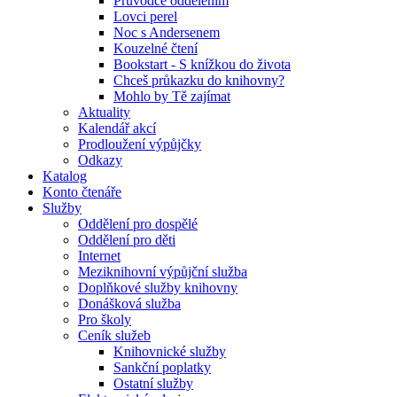
Průvodce oddělením
Lovci perel
Noc s Andersenem
Kouzelné čtení
Bookstart - S knížkou do života
Chceš průkazku do knihovny?
Mohlo by Tě zajímat
Aktuality
Kalendář akcí
Prodloužení výpůjčky
Odkazy
Katalog
Konto čtenáře
Služby
Oddělení pro dospělé
Oddělení pro děti
Internet
Meziknihovní výpůjční služba
Doplňkové služby knihovny
Donášková služba
Pro školy
Ceník služeb
Knihovnické služby
Sankční poplatky
Ostatní služby