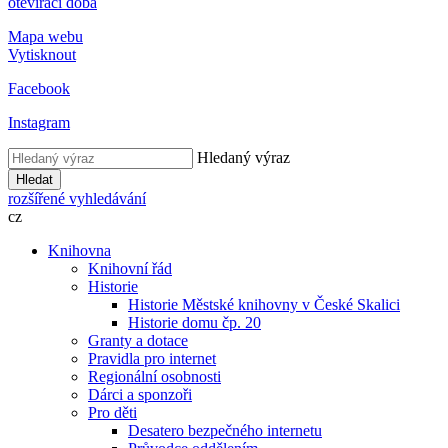
otevírací doba
Mapa webu
Vytisknout
Facebook
Instagram
Hledaný výraz
Hledat
rozšířené vyhledávání
cz
Knihovna
Knihovní řád
Historie
Historie Městské knihovny v České Skalici
Historie domu čp. 20
Granty a dotace
Pravidla pro internet
Regionální osobnosti
Dárci a sponzoři
Pro děti
Desatero bezpečného internetu