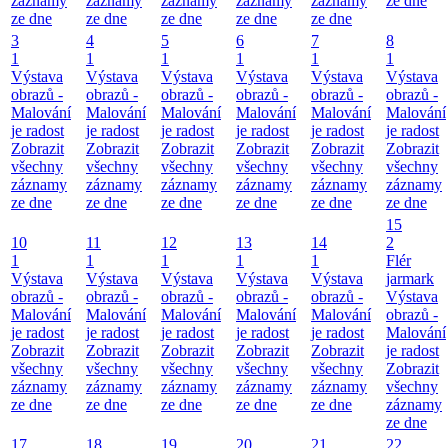
záznamy
záznamy
záznamy
záznamy
záznamy
ze dne
ze dne
ze dne
ze dne
ze dne
ze dne
3
4
5
6
7
8
1
1
1
1
1
1
Výstava
Výstava
Výstava
Výstava
Výstava
Výstava
obrazů -
obrazů -
obrazů -
obrazů -
obrazů -
obrazů -
Malování
Malování
Malování
Malování
Malování
Malování
je radost
je radost
je radost
je radost
je radost
je radost
Zobrazit
Zobrazit
Zobrazit
Zobrazit
Zobrazit
Zobrazit
všechny
všechny
všechny
všechny
všechny
všechny
záznamy
záznamy
záznamy
záznamy
záznamy
záznamy
ze dne
ze dne
ze dne
ze dne
ze dne
ze dne
15
10
11
12
13
14
2
1
1
1
1
1
Flér
Výstava
Výstava
Výstava
Výstava
Výstava
jarmark
obrazů -
obrazů -
obrazů -
obrazů -
obrazů -
Výstava
Malování
Malování
Malování
Malování
Malování
obrazů -
je radost
je radost
je radost
je radost
je radost
Malování
Zobrazit
Zobrazit
Zobrazit
Zobrazit
Zobrazit
je radost
všechny
všechny
všechny
všechny
všechny
Zobrazit
záznamy
záznamy
záznamy
záznamy
záznamy
všechny
ze dne
ze dne
ze dne
ze dne
ze dne
záznamy
ze dne
17
18
19
20
21
22