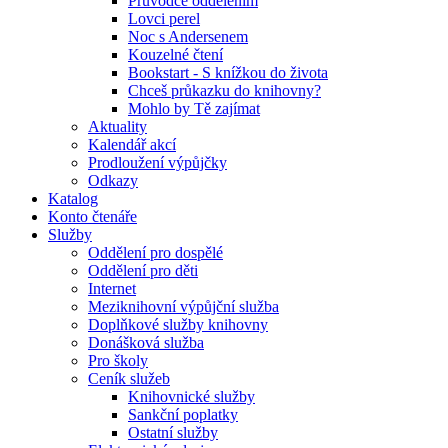
Průvodce oddělením
Lovci perel
Noc s Andersenem
Kouzelné čtení
Bookstart - S knížkou do života
Chceš průkazku do knihovny?
Mohlo by Tě zajímat
Aktuality
Kalendář akcí
Prodloužení výpůjčky
Odkazy
Katalog
Konto čtenáře
Služby
Oddělení pro dospělé
Oddělení pro děti
Internet
Meziknihovní výpůjční služba
Doplňkové služby knihovny
Donášková služba
Pro školy
Ceník služeb
Knihovnické služby
Sankční poplatky
Ostatní služby