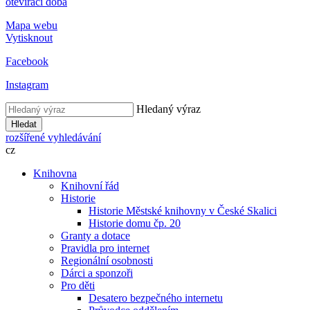
otevírací doba
Mapa webu
Vytisknout
Facebook
Instagram
Hledaný výraz
Hledat
rozšířené vyhledávání
cz
Knihovna
Knihovní řád
Historie
Historie Městské knihovny v České Skalici
Historie domu čp. 20
Granty a dotace
Pravidla pro internet
Regionální osobnosti
Dárci a sponzoři
Pro děti
Desatero bezpečného internetu