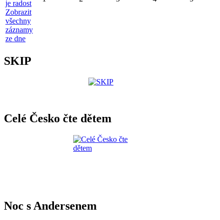
je radost
Zobrazit
všechny
záznamy
ze dne
SKIP
Celé Česko čte dětem
Noc s Andersenem