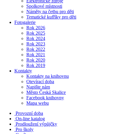
Elektronické zdroje
Spolkové místnosti
Náměty na četbu pro děti
Tematické kufříky pro děti
Fotogalerie
Rok 2026
Rok 2025
Rok 2024
Rok 2023
Rok 2022
Rok 2021
Rok 2020
Rok 2019
Kontakty
Kontakty na knihovnu
Otevírací doba
Napište nám
Město Česká Skalice
Facebook knihovny
Mapa webu
Provozní doba
On-line katalog
Prodloužení výpůjčky
Pro školy