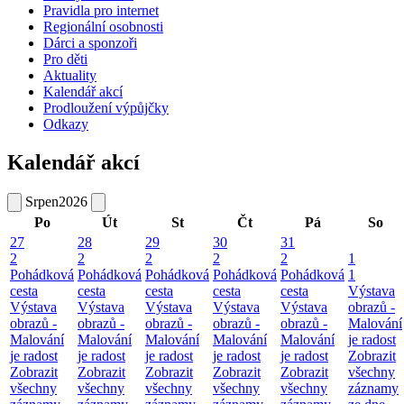
Pravidla pro internet
Regionální osobnosti
Dárci a sponzoři
Pro děti
Aktuality
Kalendář akcí
Prodloužení výpůjčky
Odkazy
Kalendář akcí
Srpen
2026
Po
Út
St
Čt
Pá
So
27
28
29
30
31
2
2
2
2
2
1
Pohádková
Pohádková
Pohádková
Pohádková
Pohádková
1
cesta
cesta
cesta
cesta
cesta
Výstava
Výstava
Výstava
Výstava
Výstava
Výstava
obrazů -
obrazů -
obrazů -
obrazů -
obrazů -
obrazů -
Malování
Malování
Malování
Malování
Malování
Malování
je radost
je radost
je radost
je radost
je radost
je radost
Zobrazit
Zobrazit
Zobrazit
Zobrazit
Zobrazit
Zobrazit
všechny
všechny
všechny
všechny
všechny
všechny
záznamy