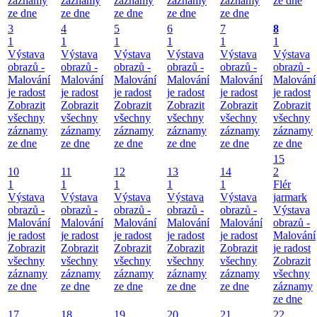
záznamy
záznamy
záznamy
záznamy
záznamy
ze dne
ze dne
ze dne
ze dne
ze dne
ze dne
3
4
5
6
7
8
1
1
1
1
1
1
Výstava
Výstava
Výstava
Výstava
Výstava
Výstava
obrazů -
obrazů -
obrazů -
obrazů -
obrazů -
obrazů -
Malování
Malování
Malování
Malování
Malování
Malování
je radost
je radost
je radost
je radost
je radost
je radost
Zobrazit
Zobrazit
Zobrazit
Zobrazit
Zobrazit
Zobrazit
všechny
všechny
všechny
všechny
všechny
všechny
záznamy
záznamy
záznamy
záznamy
záznamy
záznamy
ze dne
ze dne
ze dne
ze dne
ze dne
ze dne
15
10
11
12
13
14
2
1
1
1
1
1
Flér
Výstava
Výstava
Výstava
Výstava
Výstava
jarmark
obrazů -
obrazů -
obrazů -
obrazů -
obrazů -
Výstava
Malování
Malování
Malování
Malování
Malování
obrazů -
je radost
je radost
je radost
je radost
je radost
Malování
Zobrazit
Zobrazit
Zobrazit
Zobrazit
Zobrazit
je radost
všechny
všechny
všechny
všechny
všechny
Zobrazit
záznamy
záznamy
záznamy
záznamy
záznamy
všechny
ze dne
ze dne
ze dne
ze dne
ze dne
záznamy
ze dne
17
18
19
20
21
22