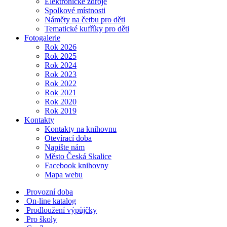
Elektronické zdroje
Spolkové místnosti
Náměty na četbu pro děti
Tematické kufříky pro děti
Fotogalerie
Rok 2026
Rok 2025
Rok 2024
Rok 2023
Rok 2022
Rok 2021
Rok 2020
Rok 2019
Kontakty
Kontakty na knihovnu
Otevírací doba
Napište nám
Město Česká Skalice
Facebook knihovny
Mapa webu
Provozní doba
On-line katalog
Prodloužení výpůjčky
Pro školy