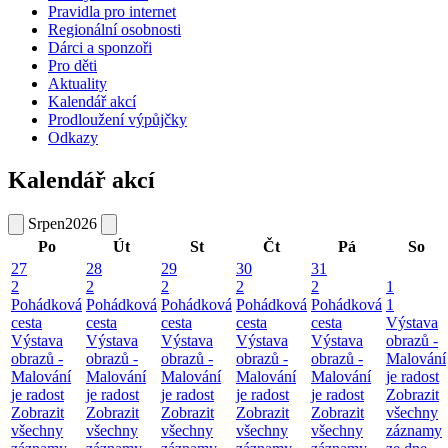
Pravidla pro internet
Regionální osobnosti
Dárci a sponzoři
Pro děti
Aktuality
Kalendář akcí
Prodloužení výpůjčky
Odkazy
Kalendář akcí
Srpen
2026
Po
Út
St
Čt
Pá
So
27
28
29
30
31
2
2
2
2
2
1
Pohádková
Pohádková
Pohádková
Pohádková
Pohádková
1
cesta
cesta
cesta
cesta
cesta
Výstava
Výstava
Výstava
Výstava
Výstava
Výstava
obrazů -
obrazů -
obrazů -
obrazů -
obrazů -
obrazů -
Malování
Malování
Malování
Malování
Malování
Malování
je radost
je radost
je radost
je radost
je radost
je radost
Zobrazit
Zobrazit
Zobrazit
Zobrazit
Zobrazit
Zobrazit
všechny
všechny
všechny
všechny
všechny
všechny
záznamy