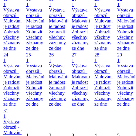
1
1
1
1
1
1
Výstava
Výstava
Výstava
Výstava
Výstava
Výstava
obrazů -
obrazů -
obrazů -
obrazů -
obrazů -
obrazů -
Malování
Malování
Malování
Malování
Malování
Malování
je radost
je radost
je radost
je radost
je radost
je radost
Zobrazit
Zobrazit
Zobrazit
Zobrazit
Zobrazit
Zobrazit
všechny
všechny
všechny
všechny
všechny
všechny
záznamy
záznamy
záznamy
záznamy
záznamy
záznamy
ze dne
ze dne
ze dne
ze dne
ze dne
ze dne
24
25
26
27
28
29
1
1
1
1
1
1
Výstava
Výstava
Výstava
Výstava
Výstava
Výstava
obrazů -
obrazů -
obrazů -
obrazů -
obrazů -
obrazů -
Malování
Malování
Malování
Malování
Malování
Malování
je radost
je radost
je radost
je radost
je radost
je radost
Zobrazit
Zobrazit
Zobrazit
Zobrazit
Zobrazit
Zobrazit
všechny
všechny
všechny
všechny
všechny
všechny
záznamy
záznamy
záznamy
záznamy
záznamy
záznamy
ze dne
ze dne
ze dne
ze dne
ze dne
ze dne
31
1
Výstava
obrazů -
Malování
1
2
3
4
5