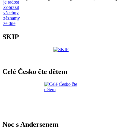
je radost
Zobrazit
všechny
záznamy
ze dne
SKIP
Celé Česko čte dětem
Noc s Andersenem