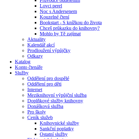
Průvodce oddělením
Lovci perel
Noc s Andersenem
Kouzelné čtení
Bookstart - S knížkou do života
Chceš průkazku do knihovny?
Mohlo by Tě zajímat
Aktuality
Kalendář akcí
Prodloužení výpůjčky
Odkazy
Katalog
Konto čtenáře
Služby
Oddělení pro dospělé
Oddělení pro děti
Internet
Meziknihovní výpůjční služba
Doplňkové služby knihovny
Donášková služba
Pro školy
Ceník služeb
Knihovnické služby
Sankční poplatky
Ostatní služby