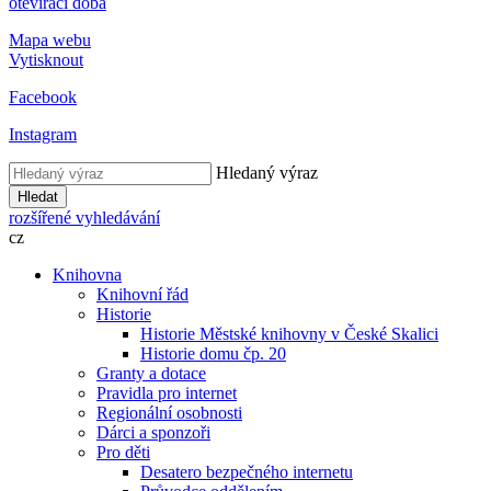
otevírací doba
Mapa webu
Vytisknout
Facebook
Instagram
Hledaný výraz
Hledat
rozšířené vyhledávání
cz
Knihovna
Knihovní řád
Historie
Historie Městské knihovny v České Skalici
Historie domu čp. 20
Granty a dotace
Pravidla pro internet
Regionální osobnosti
Dárci a sponzoři
Pro děti
Desatero bezpečného internetu