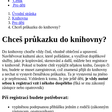
Ceník
Pro děti
Úvodní stránka
Knihovna
Pro děti
Chceš průkazku do knihovny?
Chceš průkazku do knihovny?
Do knihovny choďte vždy čistí, vhodně oblečení a upravení.
Navštěvovat kulturní akce, které pořádáme, a využívat doplňkové
služby, jako je kopírování, skenování a další, můžete bez registrace
v knihovně. Pokud si budete chtít vypůjčit nějakou knihu, časopis či
hru, budete se muset zaregistrovat, což znamená přijít do knihovny
a nechat si vystavit čtenářskou průkazku. Ta je vystavená na jméno
a je nepřenosná. Vzhledem k tomu, že jste ještě děti,
je vždy nutné
sebou k registraci vzít i někoho dospělého
(říká se mu zákonný
zástupce nebo opatrovník)
Při registraci budete potřebovat:
vyplněnou podepsanou přihlášku jedním z rodičů (zákonným
zástupcem, opatrovníkem)