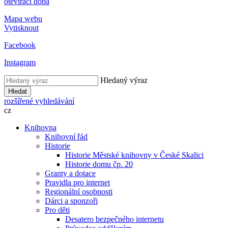
otevírací doba
Mapa webu
Vytisknout
Facebook
Instagram
Hledaný výraz
Hledat
rozšířené vyhledávání
cz
Knihovna
Knihovní řád
Historie
Historie Městské knihovny v České Skalici
Historie domu čp. 20
Granty a dotace
Pravidla pro internet
Regionální osobnosti
Dárci a sponzoři
Pro děti
Desatero bezpečného internetu