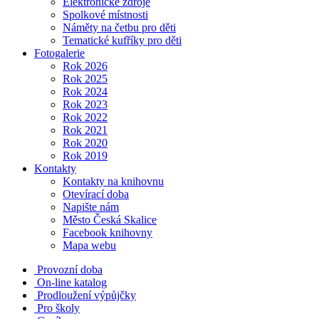
Elektronické zdroje
Spolkové místnosti
Náměty na četbu pro děti
Tematické kufříky pro děti
Fotogalerie
Rok 2026
Rok 2025
Rok 2024
Rok 2023
Rok 2022
Rok 2021
Rok 2020
Rok 2019
Kontakty
Kontakty na knihovnu
Otevírací doba
Napište nám
Město Česká Skalice
Facebook knihovny
Mapa webu
Provozní doba
On-line katalog
Prodloužení výpůjčky
Pro školy