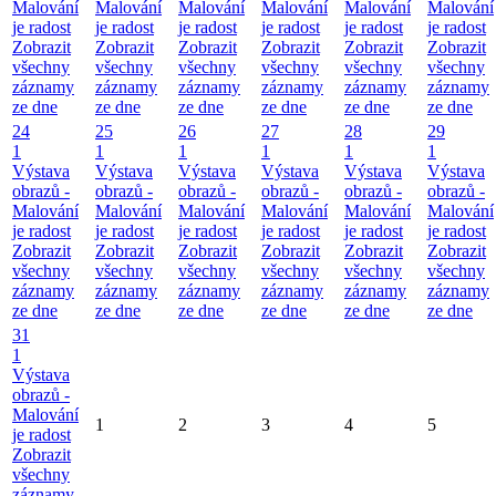
Malování
Malování
Malování
Malování
Malování
Malování
je radost
je radost
je radost
je radost
je radost
je radost
Zobrazit
Zobrazit
Zobrazit
Zobrazit
Zobrazit
Zobrazit
všechny
všechny
všechny
všechny
všechny
všechny
záznamy
záznamy
záznamy
záznamy
záznamy
záznamy
ze dne
ze dne
ze dne
ze dne
ze dne
ze dne
24
25
26
27
28
29
1
1
1
1
1
1
Výstava
Výstava
Výstava
Výstava
Výstava
Výstava
obrazů -
obrazů -
obrazů -
obrazů -
obrazů -
obrazů -
Malování
Malování
Malování
Malování
Malování
Malování
je radost
je radost
je radost
je radost
je radost
je radost
Zobrazit
Zobrazit
Zobrazit
Zobrazit
Zobrazit
Zobrazit
všechny
všechny
všechny
všechny
všechny
všechny
záznamy
záznamy
záznamy
záznamy
záznamy
záznamy
ze dne
ze dne
ze dne
ze dne
ze dne
ze dne
31
1
Výstava
obrazů -
Malování
1
2
3
4
5
je radost
Zobrazit
všechny
záznamy