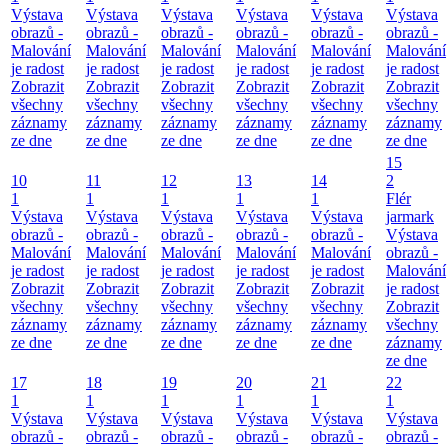
Výstava
Výstava
Výstava
Výstava
Výstava
Výstava
obrazů -
obrazů -
obrazů -
obrazů -
obrazů -
obrazů -
Malování
Malování
Malování
Malování
Malování
Malování
je radost
je radost
je radost
je radost
je radost
je radost
Zobrazit
Zobrazit
Zobrazit
Zobrazit
Zobrazit
Zobrazit
všechny
všechny
všechny
všechny
všechny
všechny
záznamy
záznamy
záznamy
záznamy
záznamy
záznamy
ze dne
ze dne
ze dne
ze dne
ze dne
ze dne
15
10
11
12
13
14
2
1
1
1
1
1
Flér
Výstava
Výstava
Výstava
Výstava
Výstava
jarmark
obrazů -
obrazů -
obrazů -
obrazů -
obrazů -
Výstava
Malování
Malování
Malování
Malování
Malování
obrazů -
je radost
je radost
je radost
je radost
je radost
Malování
Zobrazit
Zobrazit
Zobrazit
Zobrazit
Zobrazit
je radost
všechny
všechny
všechny
všechny
všechny
Zobrazit
záznamy
záznamy
záznamy
záznamy
záznamy
všechny
ze dne
ze dne
ze dne
ze dne
ze dne
záznamy
ze dne
17
18
19
20
21
22
1
1
1
1
1
1
Výstava
Výstava
Výstava
Výstava
Výstava
Výstava
obrazů -
obrazů -
obrazů -
obrazů -
obrazů -
obrazů -