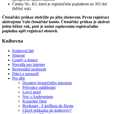
Částku 50,- Kč, která je registračním poplatkem na 365 dní
(běžný rok)
Čtenářský průkaz obdržíte po jeho zhotovení. První registrací
aktivujeme Vaše čtenářské konto. Čtenářský průkaz je aktivní
jeden běžný rok, poté je nutné zaplacením registračního
poplatku opět registraci obnovit.
Knihovna
Knihovní řád
Historie
Granty a dotace
Pravidla pro internet
Regionální osobnosti
Dárci a sponzoři
Pro děti
Desatero bezpečného internetu
Průvodce oddělením
Lovci perel
Noc s Andersenem
Kouzelné čtení
Bookstart - S knížkou do života
Chceš průkazku do knihovny?