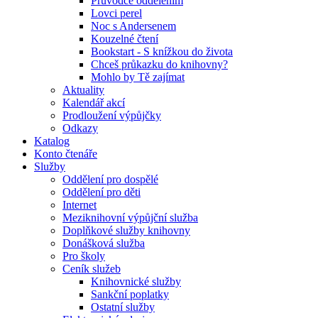
Průvodce oddělením
Lovci perel
Noc s Andersenem
Kouzelné čtení
Bookstart - S knížkou do života
Chceš průkazku do knihovny?
Mohlo by Tě zajímat
Aktuality
Kalendář akcí
Prodloužení výpůjčky
Odkazy
Katalog
Konto čtenáře
Služby
Oddělení pro dospělé
Oddělení pro děti
Internet
Meziknihovní výpůjční služba
Doplňkové služby knihovny
Donášková služba
Pro školy
Ceník služeb
Knihovnické služby
Sankční poplatky
Ostatní služby