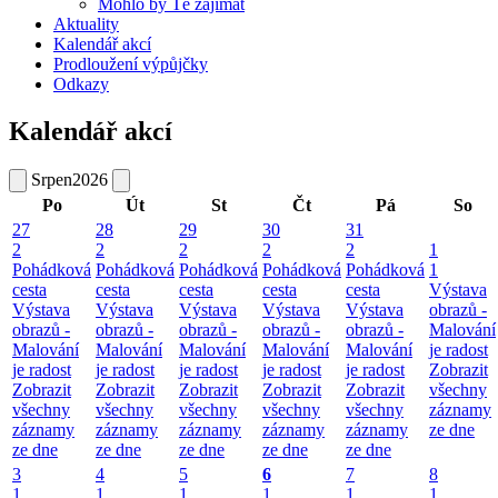
Mohlo by Tě zajímat
Aktuality
Kalendář akcí
Prodloužení výpůjčky
Odkazy
Kalendář akcí
Srpen
2026
Po
Út
St
Čt
Pá
So
27
28
29
30
31
2
2
2
2
2
1
Pohádková
Pohádková
Pohádková
Pohádková
Pohádková
1
cesta
cesta
cesta
cesta
cesta
Výstava
Výstava
Výstava
Výstava
Výstava
Výstava
obrazů -
obrazů -
obrazů -
obrazů -
obrazů -
obrazů -
Malování
Malování
Malování
Malování
Malování
Malování
je radost
je radost
je radost
je radost
je radost
je radost
Zobrazit
Zobrazit
Zobrazit
Zobrazit
Zobrazit
Zobrazit
všechny
všechny
všechny
všechny
všechny
všechny
záznamy
záznamy
záznamy
záznamy
záznamy
záznamy
ze dne
ze dne
ze dne
ze dne
ze dne
ze dne
3
4
5
6
7
8
1
1
1
1
1
1