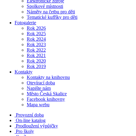
Elektronické zdroje
Spolkové místnosti
Náměty na četbu pro děti
Tematické kufříky pro děti
Fotogalerie
Rok 2026
Rok 2025
Rok 2024
Rok 2023
Rok 2022
Rok 2021
Rok 2020
Rok 2019
Kontakty
Kontakty na knihovnu
Otevírací doba
Napište nám
Město Česká Skalice
Facebook knihovny
Mapa webu
Provozní doba
On-line katalog
Prodloužení výpůjčky
Pro školy