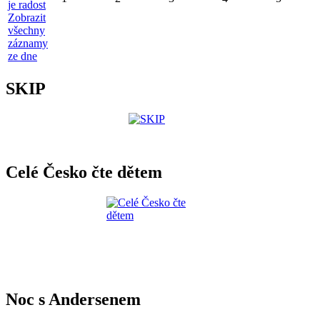
je radost
Zobrazit
všechny
záznamy
ze dne
SKIP
Celé Česko čte dětem
Noc s Andersenem