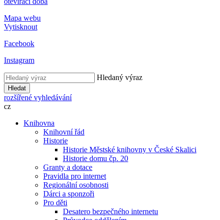
otevírací doba
Mapa webu
Vytisknout
Facebook
Instagram
Hledaný výraz
Hledat
rozšířené vyhledávání
cz
Knihovna
Knihovní řád
Historie
Historie Městské knihovny v České Skalici
Historie domu čp. 20
Granty a dotace
Pravidla pro internet
Regionální osobnosti
Dárci a sponzoři
Pro děti
Desatero bezpečného internetu