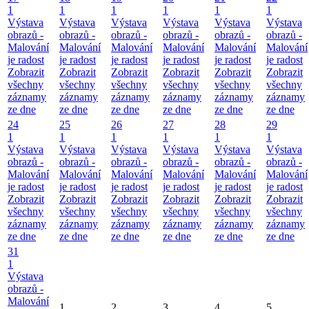
1
1
1
1
1
1
Výstava
Výstava
Výstava
Výstava
Výstava
Výstava
obrazů -
obrazů -
obrazů -
obrazů -
obrazů -
obrazů -
Malování
Malování
Malování
Malování
Malování
Malování
je radost
je radost
je radost
je radost
je radost
je radost
Zobrazit
Zobrazit
Zobrazit
Zobrazit
Zobrazit
Zobrazit
všechny
všechny
všechny
všechny
všechny
všechny
záznamy
záznamy
záznamy
záznamy
záznamy
záznamy
ze dne
ze dne
ze dne
ze dne
ze dne
ze dne
24
25
26
27
28
29
1
1
1
1
1
1
Výstava
Výstava
Výstava
Výstava
Výstava
Výstava
obrazů -
obrazů -
obrazů -
obrazů -
obrazů -
obrazů -
Malování
Malování
Malování
Malování
Malování
Malování
je radost
je radost
je radost
je radost
je radost
je radost
Zobrazit
Zobrazit
Zobrazit
Zobrazit
Zobrazit
Zobrazit
všechny
všechny
všechny
všechny
všechny
všechny
záznamy
záznamy
záznamy
záznamy
záznamy
záznamy
ze dne
ze dne
ze dne
ze dne
ze dne
ze dne
31
1
Výstava
obrazů -
Malování
1
2
3
4
5