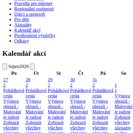
Pravidla pro internet
Regionální osobnosti
Dárci a sponzoři
Pro děti
Aktuality
Kalendář akcí
Prodloužení výpůjčky
Odkazy
Kalendář akcí
Srpen
2026
Po
Út
St
Čt
Pá
So
27
28
29
30
31
2
2
2
2
2
1
Pohádková
Pohádková
Pohádková
Pohádková
Pohádková
1
cesta
cesta
cesta
cesta
cesta
Výstava
Výstava
Výstava
Výstava
Výstava
Výstava
obrazů -
obrazů -
obrazů -
obrazů -
obrazů -
obrazů -
Malování
Malování
Malování
Malování
Malování
Malování
je radost
je radost
je radost
je radost
je radost
je radost
Zobrazit
Zobrazit
Zobrazit
Zobrazit
Zobrazit
Zobrazit
všechny
všechny
všechny
všechny
všechny
všechny
záznamy