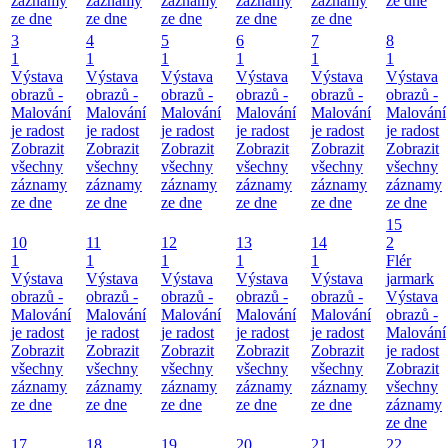
záznamy
záznamy
záznamy
záznamy
záznamy
ze dne
ze dne
ze dne
ze dne
ze dne
ze dne
3
4
5
6
7
8
1
1
1
1
1
1
Výstava
Výstava
Výstava
Výstava
Výstava
Výstava
obrazů -
obrazů -
obrazů -
obrazů -
obrazů -
obrazů -
Malování
Malování
Malování
Malování
Malování
Malování
je radost
je radost
je radost
je radost
je radost
je radost
Zobrazit
Zobrazit
Zobrazit
Zobrazit
Zobrazit
Zobrazit
všechny
všechny
všechny
všechny
všechny
všechny
záznamy
záznamy
záznamy
záznamy
záznamy
záznamy
ze dne
ze dne
ze dne
ze dne
ze dne
ze dne
15
10
11
12
13
14
2
1
1
1
1
1
Flér
Výstava
Výstava
Výstava
Výstava
Výstava
jarmark
obrazů -
obrazů -
obrazů -
obrazů -
obrazů -
Výstava
Malování
Malování
Malování
Malování
Malování
obrazů -
je radost
je radost
je radost
je radost
je radost
Malování
Zobrazit
Zobrazit
Zobrazit
Zobrazit
Zobrazit
je radost
všechny
všechny
všechny
všechny
všechny
Zobrazit
záznamy
záznamy
záznamy
záznamy
záznamy
všechny
ze dne
ze dne
ze dne
ze dne
ze dne
záznamy
ze dne
17
18
19
20
21
22