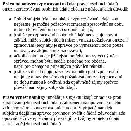
Právo na omezení zpracování
ukládá správci osobních údajů
omezit zpracovávání osobních údajů občana z následujících důvodů:
Pokud subjekt údajů namítá, že zpracovávané údaje jsou
nepřesné, je možné požadovat omezení zpracování na dobu
nutnou k ověření přesnosti osobních údajů;
jestliže pro zpracování osobních údajů neexistuje právní
základ, může subjekt údajů místo výmazu požadovat omezení
zpracování (tedy aby je správce po vymezenou dobu pouze
uchoval, avšak jinak nezpracovával);
ačkoli osobní údaje již nejsou potřeba pro vytyčený účel
správce, mohou být i nadále potřebné pro občana,
např. pro obhajobu případných právních nároků;
jestliže subjekt údajů již vznesl námitku proti zpracování
údajů, je oprávněn zároveň požadovat omezení zpracování
na dobu nutnou k ověření, zda oprávněné zájmy správce
převáží nad zájmy subjektu údajů.
Právo vznést námitky
umožňuje subjektu údajů ohradit se proti
zpracování jeho osobních údajů založeném na oprávněném nebo
veřejném zájmu správce osobních údajů. V případě námitek
subjektu údajů má správce povinnost ověřit a řádně zdůvodnit, zda
oprávněné či veřejné zájmy převažují nad zájmy subjektu údajů
na ochraně jeho osobních údajů.