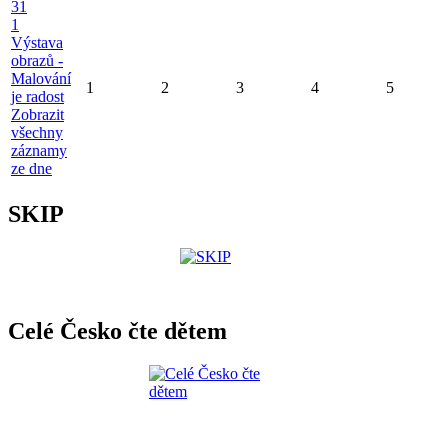
31
1
Výstava
obrazů -
Malování
1
2
3
4
5
je radost
Zobrazit
všechny
záznamy
ze dne
SKIP
Celé Česko čte dětem