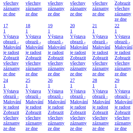
všechny
všechny
všechny
všechny
všechny
Zobrazit
záznamy
záznamy
záznamy
záznamy
záznamy
všechny
ze dne
ze dne
ze dne
ze dne
ze dne
záznamy
ze dne
17
18
19
20
21
22
1
1
1
1
1
1
Výstava
Výstava
Výstava
Výstava
Výstava
Výstava
obrazů -
obrazů -
obrazů -
obrazů -
obrazů -
obrazů -
Malování
Malování
Malování
Malování
Malování
Malování
je radost
je radost
je radost
je radost
je radost
je radost
Zobrazit
Zobrazit
Zobrazit
Zobrazit
Zobrazit
Zobrazit
všechny
všechny
všechny
všechny
všechny
všechny
záznamy
záznamy
záznamy
záznamy
záznamy
záznamy
ze dne
ze dne
ze dne
ze dne
ze dne
ze dne
24
25
26
27
28
29
1
1
1
1
1
1
Výstava
Výstava
Výstava
Výstava
Výstava
Výstava
obrazů -
obrazů -
obrazů -
obrazů -
obrazů -
obrazů -
Malování
Malování
Malování
Malování
Malování
Malování
je radost
je radost
je radost
je radost
je radost
je radost
Zobrazit
Zobrazit
Zobrazit
Zobrazit
Zobrazit
Zobrazit
všechny
všechny
všechny
všechny
všechny
všechny
záznamy
záznamy
záznamy
záznamy
záznamy
záznamy
ze dne
ze dne
ze dne
ze dne
ze dne
ze dne