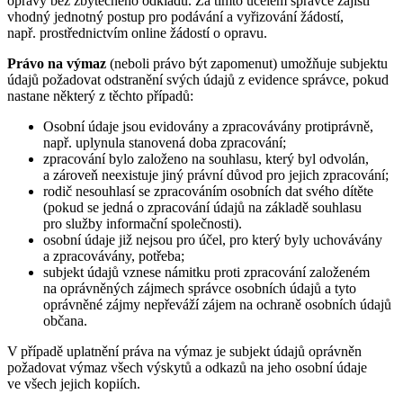
opravy bez zbytečného odkladu. Za tímto účelem správce zajistí
vhodný jednotný postup pro podávání a vyřizování žádostí,
např. prostřednictvím online žádostí o opravu.
Právo na výmaz
(neboli právo být zapomenut) umožňuje subjektu
údajů požadovat odstranění svých údajů z evidence správce, pokud
nastane některý z těchto případů:
Osobní údaje jsou evidovány a zpracovávány protiprávně,
např. uplynula stanovená doba zpracování;
zpracování bylo založeno na souhlasu, který byl odvolán,
a zároveň neexistuje jiný právní důvod pro jejich zpracování;
rodič nesouhlasí se zpracováním osobních dat svého dítěte
(pokud se jedná o zpracování údajů na základě souhlasu
pro služby informační společnosti).
osobní údaje již nejsou pro účel, pro který byly uchovávány
a zpracovávány, potřeba;
subjekt údajů vznese námitku proti zpracování založeném
na oprávněných zájmech správce osobních údajů a tyto
oprávněné zájmy nepřeváží zájem na ochraně osobních údajů
občana.
V případě uplatnění práva na výmaz je subjekt údajů oprávněn
požadovat výmaz všech výskytů a odkazů na jeho osobní údaje
ve všech jejich kopiích.