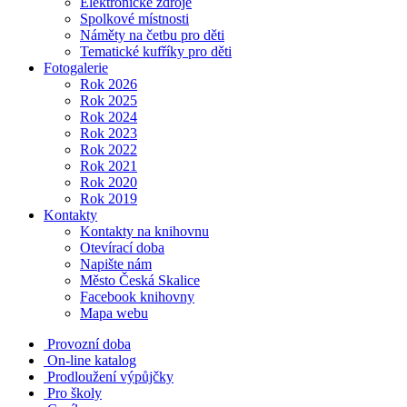
Elektronické zdroje
Spolkové místnosti
Náměty na četbu pro děti
Tematické kufříky pro děti
Fotogalerie
Rok 2026
Rok 2025
Rok 2024
Rok 2023
Rok 2022
Rok 2021
Rok 2020
Rok 2019
Kontakty
Kontakty na knihovnu
Otevírací doba
Napište nám
Město Česká Skalice
Facebook knihovny
Mapa webu
Provozní doba
On-line katalog
Prodloužení výpůjčky
Pro školy