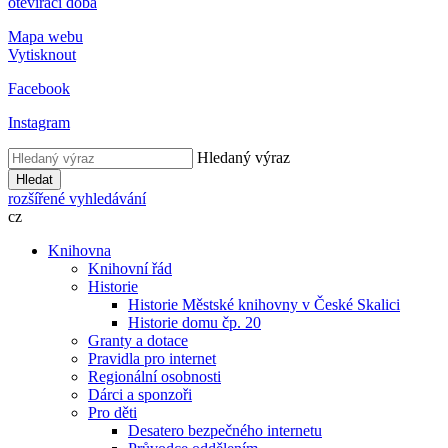
otevírací doba
Mapa webu
Vytisknout
Facebook
Instagram
Hledaný výraz
Hledat
rozšířené vyhledávání
cz
Knihovna
Knihovní řád
Historie
Historie Městské knihovny v České Skalici
Historie domu čp. 20
Granty a dotace
Pravidla pro internet
Regionální osobnosti
Dárci a sponzoři
Pro děti
Desatero bezpečného internetu