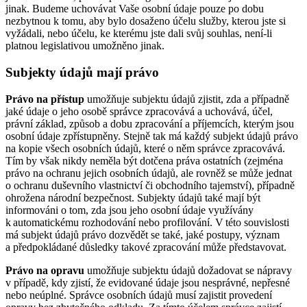
jinak. Budeme uchovávat Vaše osobní údaje pouze po dobu
nezbytnou k tomu, aby bylo dosaženo účelu služby, kterou jste si
vyžádali, nebo účelu, ke kterému jste dali svůj souhlas, není-li
platnou legislativou umožněno jinak.
Subjekty údajů mají právo
Právo na přístup
umožňuje subjektu údajů zjistit, zda a případně
jaké údaje o jeho osobě správce zpracovává a uchovává, účel,
právní základ, způsob a dobu zpracování a příjemcích, kterým jsou
osobní údaje zpřístupněny. Stejně tak má každý subjekt údajů právo
na kopie všech osobních údajů, které o něm správce zpracovává.
Tím by však nikdy neměla být dotčena práva ostatních (zejména
právo na ochranu jejich osobních údajů, ale rovněž se může jednat
o ochranu duševního vlastnictví či obchodního tajemství), případně
ohrožena národní bezpečnost. Subjekty údajů také mají být
informováni o tom, zda jsou jeho osobní údaje využívány
k automatickému rozhodování nebo profilování. V této souvislosti
má subjekt údajů právo dozvědět se také, jaké postupy, význam
a předpokládané důsledky takové zpracování může představovat.
Právo na opravu
umožňuje subjektu údajů dožadovat se nápravy
v případě, kdy zjistí, že evidované údaje jsou nesprávné, nepřesné
nebo neúplné. Správce osobních údajů musí zajistit provedení