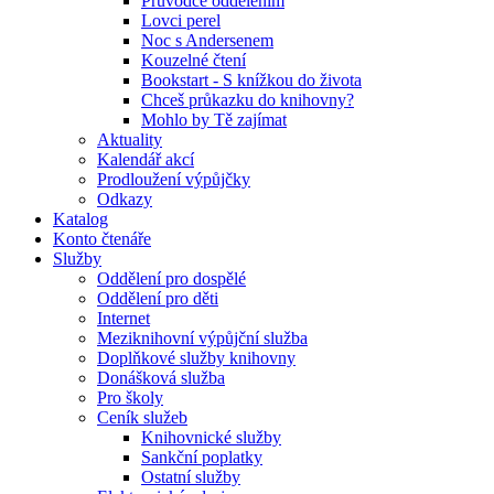
Průvodce oddělením
Lovci perel
Noc s Andersenem
Kouzelné čtení
Bookstart - S knížkou do života
Chceš průkazku do knihovny?
Mohlo by Tě zajímat
Aktuality
Kalendář akcí
Prodloužení výpůjčky
Odkazy
Katalog
Konto čtenáře
Služby
Oddělení pro dospělé
Oddělení pro děti
Internet
Meziknihovní výpůjční služba
Doplňkové služby knihovny
Donášková služba
Pro školy
Ceník služeb
Knihovnické služby
Sankční poplatky
Ostatní služby