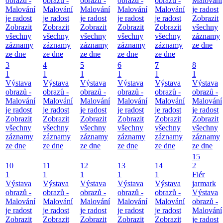
obrazů -
obrazů -
obrazů -
obrazů -
obrazů -
Malování
Malování
Malování
Malování
Malování
Malování
je radost
je radost
je radost
je radost
je radost
je radost
Zobrazit
Zobrazit
Zobrazit
Zobrazit
Zobrazit
Zobrazit
všechny
všechny
všechny
všechny
všechny
všechny
záznamy
záznamy
záznamy
záznamy
záznamy
záznamy
ze dne
ze dne
ze dne
ze dne
ze dne
ze dne
3
4
5
6
7
8
1
1
1
1
1
1
Výstava
Výstava
Výstava
Výstava
Výstava
Výstava
obrazů -
obrazů -
obrazů -
obrazů -
obrazů -
obrazů -
Malování
Malování
Malování
Malování
Malování
Malování
je radost
je radost
je radost
je radost
je radost
je radost
Zobrazit
Zobrazit
Zobrazit
Zobrazit
Zobrazit
Zobrazit
všechny
všechny
všechny
všechny
všechny
všechny
záznamy
záznamy
záznamy
záznamy
záznamy
záznamy
ze dne
ze dne
ze dne
ze dne
ze dne
ze dne
15
10
11
12
13
14
2
1
1
1
1
1
Flér
Výstava
Výstava
Výstava
Výstava
Výstava
jarmark
obrazů -
obrazů -
obrazů -
obrazů -
obrazů -
Výstava
Malování
Malování
Malování
Malování
Malování
obrazů -
je radost
je radost
je radost
je radost
je radost
Malování
Zobrazit
Zobrazit
Zobrazit
Zobrazit
Zobrazit
je radost