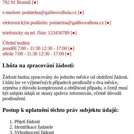
792 01 Bruntál [●]
e-mailem: podatelna@galileovalhota.cz [●]
elektronickým podáním: podatelna@galileovalhota.cz [●]
telefonicky na tel. čísle: 123456789 [●]
Úřední hodiny
pondělí 7:00 - 11:30 12:30 - 17:00 [●]
středa 7:00 - 11:30 12:30 - 17:00 [●]
Lhůta na zpracování žádosti:
Žádosti budou zpracovány do jednoho měsíce od obdržení žádosti.
Lhůtu lze ve výjimečných případech prodloužit o dva měsíce,
zejména z důvodu komplexnosti a obtížnosti případu, o čemž musí
být subjekt údajů ze strany správce informován, včetně důvodů
prodloužení.
Postup k uplatnění těchto práv subjektu údajů:
Přijetí žádosti
Identifikace žadatele
Vyhodnocení žádosti