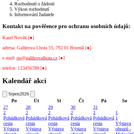
Rozhodnutí o žádosti
Výkon rozhodnutí
Informování žadatele
Kontakt na pověřence pro ochranu osobních údajů:
Karel Novák [●]
adresa: Galileova Lhota 55, 792 01 Bruntál [●]
e-mail:
po@galileovalhota.cz
[●]
telefon: 123456789 [●]
Kalendář akcí
Srpen
2026
Po
Út
St
Čt
Pá
So
27
28
29
30
31
2
2
2
2
2
1
Pohádková
Pohádková
Pohádková
Pohádková
Pohádková
1
cesta
cesta
cesta
cesta
cesta
Výstava
Výstava
Výstava
Výstava
Výstava
Výstava
obrazů -