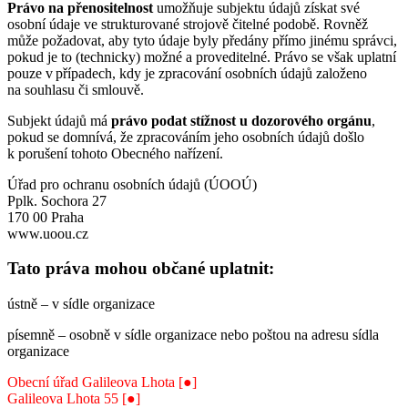
Právo na přenositelnost
umožňuje subjektu údajů získat své
osobní údaje ve strukturované strojově čitelné podobě. Rovněž
může požadovat, aby tyto údaje byly předány přímo jinému správci,
pokud je to (technicky) možné a proveditelné. Právo se však uplatní
pouze v případech, kdy je zpracování osobních údajů založeno
na souhlasu či smlouvě.
Subjekt údajů má
právo podat stížnost u dozorového orgánu
,
pokud se domnívá, že zpracováním jeho osobních údajů došlo
k porušení tohoto Obecného nařízení.
Úřad pro ochranu osobních údajů (ÚOOÚ)
Pplk. Sochora 27
170 00 Praha
www.uoou.cz
Tato práva mohou občané uplatnit:
ústně – v sídle organizace
písemně – osobně v sídle organizace nebo poštou na adresu sídla
organizace
Obecní úřad Galileova Lhota [●]
Galileova Lhota 55 [●]