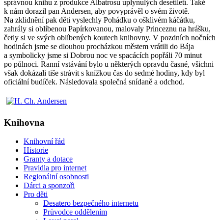
správnou knihu z produkce Albatrosu uplynulých desetiletí. Také
k nám dorazil pan Andersen, aby povyprávěl o svém životě.
Na zklidnění pak děti vyslechly Pohádku o ošklivém káčátku,
zahrály si oblíbenou Papírkovanou, malovaly Princeznu na hrášku,
četly si ve svých oblíbených koutech knihovny. V pozdních nočních
hodinách jsme se dlouhou procházkou městem vrátili do Bája
a symbolicky jsme si Dobrou noc ve spacácích popřáli 70 minut
po půlnoci. Ranní vstávání bylo u některých opravdu časné, všichni
však dokázali tiše strávit s knížkou čas do sedmé hodiny, kdy byl
oficiální budíček. Následovala společná snídaně a odchod.
Knihovna
Knihovní řád
Historie
Granty a dotace
Pravidla pro internet
Regionální osobnosti
Dárci a sponzoři
Pro děti
Desatero bezpečného internetu
Průvodce oddělením