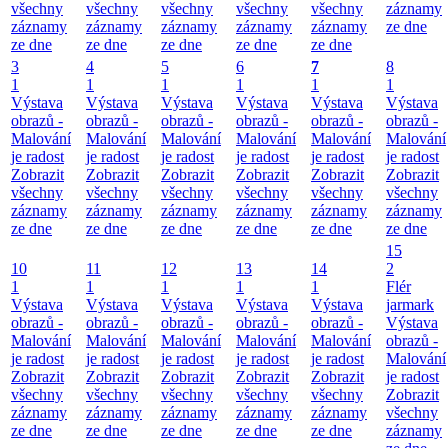
všechny
všechny
všechny
všechny
všechny
záznamy
záznamy
záznamy
záznamy
záznamy
záznamy
ze dne
ze dne
ze dne
ze dne
ze dne
ze dne
3
4
5
6
7
8
1
1
1
1
1
1
Výstava
Výstava
Výstava
Výstava
Výstava
Výstava
obrazů -
obrazů -
obrazů -
obrazů -
obrazů -
obrazů -
Malování
Malování
Malování
Malování
Malování
Malování
je radost
je radost
je radost
je radost
je radost
je radost
Zobrazit
Zobrazit
Zobrazit
Zobrazit
Zobrazit
Zobrazit
všechny
všechny
všechny
všechny
všechny
všechny
záznamy
záznamy
záznamy
záznamy
záznamy
záznamy
ze dne
ze dne
ze dne
ze dne
ze dne
ze dne
15
10
11
12
13
14
2
1
1
1
1
1
Flér
Výstava
Výstava
Výstava
Výstava
Výstava
jarmark
obrazů -
obrazů -
obrazů -
obrazů -
obrazů -
Výstava
Malování
Malování
Malování
Malování
Malování
obrazů -
je radost
je radost
je radost
je radost
je radost
Malování
Zobrazit
Zobrazit
Zobrazit
Zobrazit
Zobrazit
je radost
všechny
všechny
všechny
všechny
všechny
Zobrazit
záznamy
záznamy
záznamy
záznamy
záznamy
všechny
ze dne
ze dne
ze dne
ze dne
ze dne
záznamy