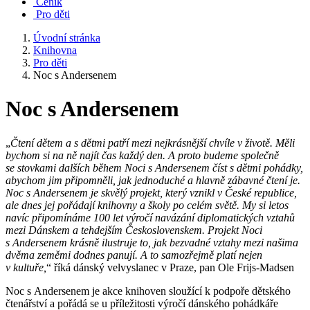
Ceník
Pro děti
Úvodní stránka
Knihovna
Pro děti
Noc s Andersenem
Noc s Andersenem
„
Čtení dětem a s dětmi patří mezi nejkrásnější chvíle v životě. Měli
bychom si na ně najít čas každý den. A proto budeme společně
se sto
vkami dalších během Noci s Andersenem číst s dětmi pohádky,
abychom jim připomněli, jak jednoduché a hlavně zábavné čtení je.
Noc s Andersenem je skvělý projekt, který vznikl v České republice,
ale dnes jej pořádají knihovny a školy po celém světě. My si l
etos
navíc připomínáme 100 let výročí navázání diplomatických vztahů
mezi Dánskem a tehdejším Československem. Projekt Noci
s Andersenem krásně ilustruje to, jak bezvadné vztahy mezi našima
dvěma zeměmi dodnes panují. A to samozřejmě platí nejen
v kultuře,
“ říká dánský velvyslanec v Praze, pan Ole Frijs-Madsen
Noc s Andersenem je akce knihoven sloužící k podpoře dětského
čtenářství a pořádá se u příležitosti výročí dánského pohádkáře