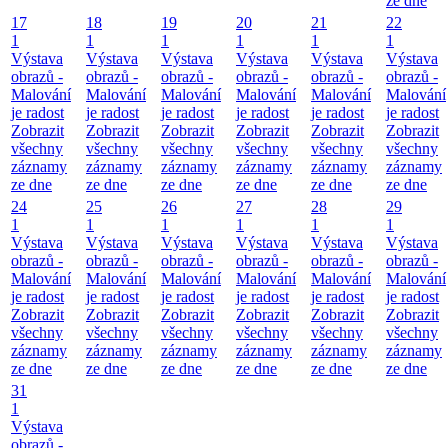
ze dne
17
18
19
20
21
22
1
1
1
1
1
1
Výstava
Výstava
Výstava
Výstava
Výstava
Výstava
obrazů -
obrazů -
obrazů -
obrazů -
obrazů -
obrazů -
Malování
Malování
Malování
Malování
Malování
Malování
je radost
je radost
je radost
je radost
je radost
je radost
Zobrazit
Zobrazit
Zobrazit
Zobrazit
Zobrazit
Zobrazit
všechny
všechny
všechny
všechny
všechny
všechny
záznamy
záznamy
záznamy
záznamy
záznamy
záznamy
ze dne
ze dne
ze dne
ze dne
ze dne
ze dne
24
25
26
27
28
29
1
1
1
1
1
1
Výstava
Výstava
Výstava
Výstava
Výstava
Výstava
obrazů -
obrazů -
obrazů -
obrazů -
obrazů -
obrazů -
Malování
Malování
Malování
Malování
Malování
Malování
je radost
je radost
je radost
je radost
je radost
je radost
Zobrazit
Zobrazit
Zobrazit
Zobrazit
Zobrazit
Zobrazit
všechny
všechny
všechny
všechny
všechny
všechny
záznamy
záznamy
záznamy
záznamy
záznamy
záznamy
ze dne
ze dne
ze dne
ze dne
ze dne
ze dne
31
1
Výstava
obrazů -