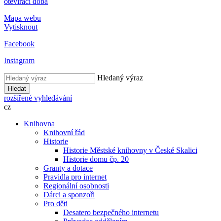
otevírací doba
Mapa webu
Vytisknout
Facebook
Instagram
Hledaný výraz
Hledat
rozšířené vyhledávání
cz
Knihovna
Knihovní řád
Historie
Historie Městské knihovny v České Skalici
Historie domu čp. 20
Granty a dotace
Pravidla pro internet
Regionální osobnosti
Dárci a sponzoři
Pro děti
Desatero bezpečného internetu