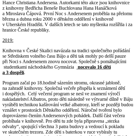
Hance Christiana Andersena. Autorkami této akce jsou knihovnice
z knihovny Bedřicha Beneše Buchlovana Hana Hanáčková
a Miroslava Čápová. První Noc s Andersenem proběhla na přelomu
března a dubna roku 2000 v dětském oddělení v knihovně
v Uherském Hradišti. V dalších letech se tato myšlenka rozšířila i za
hranice České republiky.
2019:
Knihovna v České Skalici navázala na tradici společného pořádání
se Střediskem volného času Bájo a děti tak mohly po delší pauze
při Noci s Andersenem znovu nocovat. Společně s pomáhajícími
studentkami náchodského Gymnázia
nocovalo 16 dětí
a 3 dospělí
.
Program začal po 18.hodině sázením stromu, okrasné jabloně,
na zahradě knihovny. Společná večeře přispěla k seznámení dětí
i dospělých. Celý večerní program se nesl ve znamení výročí
nakladatelství Albatros, proto děti následně ve výtvarné dílně v Báju
vyráběli technikou kašírování velké albatrosy, kteří se později budou
vznášet v prostorách Dětského oddělení. Náročné tvoření bylo
doprovázeno čtením Andersenových pohádek. Další část večera
probíhala v knihovně. Pro děti tu zde byla připravena „stezka
odvahy“, spojující všechna 3 patra budovy a vedoucí k pokladu
ve skutečném trezoru. Zde děti s baterkou v ruce vybíraly tu