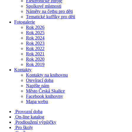
Elektronické zdroje
Spolkové místnosti
Náměty na četbu pro děti
Tematické kufříky pro děti
Fotogalerie
Rok 2026
Rok 2025
Rok 2024
Rok 2023
Rok 2022
Rok 2021
Rok 2020
Rok 2019
Kontakty
Kontakty na knihovnu
Otevírací doba
Napište nám
Město Česká Skalice
Facebook knihovny
Mapa webu
Provozní doba
On-line katalog
Prodloužení výpůjčky
Pro školy