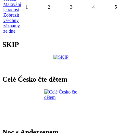
Malování
1
2
3
4
5
je radost
Zobrazit
všechny
záznamy
ze dne
SKIP
Celé Česko čte dětem
Noc s Andersenem