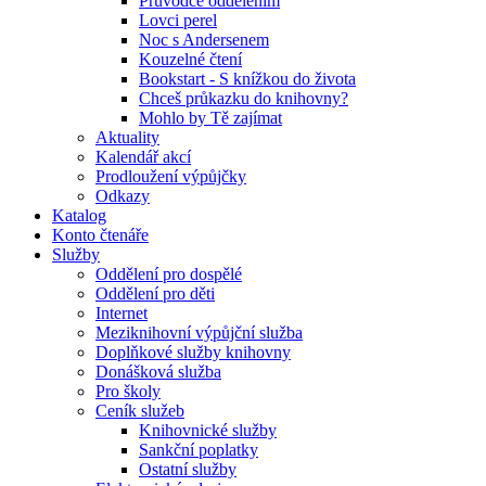
Průvodce oddělením
Lovci perel
Noc s Andersenem
Kouzelné čtení
Bookstart - S knížkou do života
Chceš průkazku do knihovny?
Mohlo by Tě zajímat
Aktuality
Kalendář akcí
Prodloužení výpůjčky
Odkazy
Katalog
Konto čtenáře
Služby
Oddělení pro dospělé
Oddělení pro děti
Internet
Meziknihovní výpůjční služba
Doplňkové služby knihovny
Donášková služba
Pro školy
Ceník služeb
Knihovnické služby
Sankční poplatky
Ostatní služby