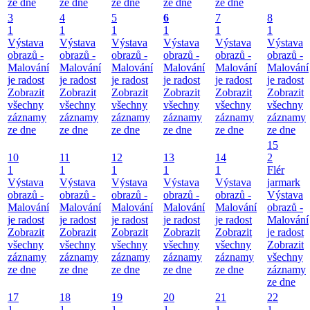
ze dne
ze dne
ze dne
ze dne
ze dne
3
4
5
6
7
8
1
1
1
1
1
1
Výstava
Výstava
Výstava
Výstava
Výstava
Výstava
obrazů -
obrazů -
obrazů -
obrazů -
obrazů -
obrazů -
Malování
Malování
Malování
Malování
Malování
Malování
je radost
je radost
je radost
je radost
je radost
je radost
Zobrazit
Zobrazit
Zobrazit
Zobrazit
Zobrazit
Zobrazit
všechny
všechny
všechny
všechny
všechny
všechny
záznamy
záznamy
záznamy
záznamy
záznamy
záznamy
ze dne
ze dne
ze dne
ze dne
ze dne
ze dne
15
10
11
12
13
14
2
1
1
1
1
1
Flér
Výstava
Výstava
Výstava
Výstava
Výstava
jarmark
obrazů -
obrazů -
obrazů -
obrazů -
obrazů -
Výstava
Malování
Malování
Malování
Malování
Malování
obrazů -
je radost
je radost
je radost
je radost
je radost
Malování
Zobrazit
Zobrazit
Zobrazit
Zobrazit
Zobrazit
je radost
všechny
všechny
všechny
všechny
všechny
Zobrazit
záznamy
záznamy
záznamy
záznamy
záznamy
všechny
ze dne
ze dne
ze dne
ze dne
ze dne
záznamy
ze dne
17
18
19
20
21
22
1
1
1
1
1
1