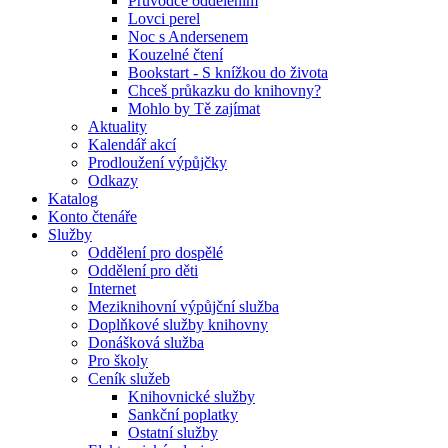
Průvodce oddělením
Lovci perel
Noc s Andersenem
Kouzelné čtení
Bookstart - S knížkou do života
Chceš průkazku do knihovny?
Mohlo by Tě zajímat
Aktuality
Kalendář akcí
Prodloužení výpůjčky
Odkazy
Katalog
Konto čtenáře
Služby
Oddělení pro dospělé
Oddělení pro děti
Internet
Meziknihovní výpůjční služba
Doplňkové služby knihovny
Donášková služba
Pro školy
Ceník služeb
Knihovnické služby
Sankční poplatky
Ostatní služby