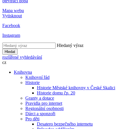
otevírací doba
Mapa webu
Vytisknout
Facebook
Instagram
Hledaný výraz
Hledat
rozšířené vyhledávání
cz
Knihovna
Knihovní řád
Historie
Historie Městské knihovny v České Skalici
Historie domu čp. 20
Granty a dotace
Pravidla pro internet
Regionální osobnosti
Dárci a sponzoři
Pro děti
Desatero bezpečného internetu