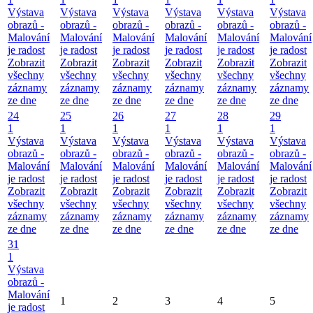
Výstava
Výstava
Výstava
Výstava
Výstava
Výstava
obrazů -
obrazů -
obrazů -
obrazů -
obrazů -
obrazů -
Malování
Malování
Malování
Malování
Malování
Malování
je radost
je radost
je radost
je radost
je radost
je radost
Zobrazit
Zobrazit
Zobrazit
Zobrazit
Zobrazit
Zobrazit
všechny
všechny
všechny
všechny
všechny
všechny
záznamy
záznamy
záznamy
záznamy
záznamy
záznamy
ze dne
ze dne
ze dne
ze dne
ze dne
ze dne
24
25
26
27
28
29
1
1
1
1
1
1
Výstava
Výstava
Výstava
Výstava
Výstava
Výstava
obrazů -
obrazů -
obrazů -
obrazů -
obrazů -
obrazů -
Malování
Malování
Malování
Malování
Malování
Malování
je radost
je radost
je radost
je radost
je radost
je radost
Zobrazit
Zobrazit
Zobrazit
Zobrazit
Zobrazit
Zobrazit
všechny
všechny
všechny
všechny
všechny
všechny
záznamy
záznamy
záznamy
záznamy
záznamy
záznamy
ze dne
ze dne
ze dne
ze dne
ze dne
ze dne
31
1
Výstava
obrazů -
Malování
1
2
3
4
5
je radost