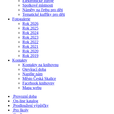
Elektronické zdroje
Spolkové místnosti
Náměty na četbu pro děti
Tematické kufříky pro děti
Fotogalerie
Rok 2026
Rok 2025
Rok 2024
Rok 2023
Rok 2022
Rok 2021
Rok 2020
Rok 2019
Kontakty
Kontakty na knihovnu
Otevírací doba
Napište nám
Město Česká Skalice
Facebook knihovny
Mapa webu
Provozní doba
On-line katalog
Prodloužení výpůjčky
Pro školy