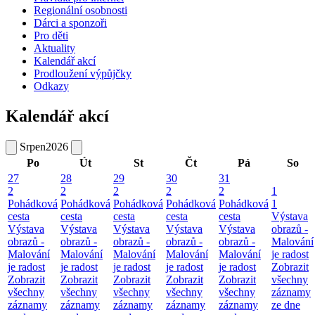
Regionální osobnosti
Dárci a sponzoři
Pro děti
Aktuality
Kalendář akcí
Prodloužení výpůjčky
Odkazy
Kalendář akcí
Srpen
2026
Po
Út
St
Čt
Pá
So
27
28
29
30
31
2
2
2
2
2
1
Pohádková
Pohádková
Pohádková
Pohádková
Pohádková
1
cesta
cesta
cesta
cesta
cesta
Výstava
Výstava
Výstava
Výstava
Výstava
Výstava
obrazů -
obrazů -
obrazů -
obrazů -
obrazů -
obrazů -
Malování
Malování
Malování
Malování
Malování
Malování
je radost
je radost
je radost
je radost
je radost
je radost
Zobrazit
Zobrazit
Zobrazit
Zobrazit
Zobrazit
Zobrazit
všechny
všechny
všechny
všechny
všechny
všechny
záznamy
záznamy
záznamy
záznamy
záznamy
záznamy
ze dne