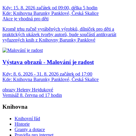
Kdy:
15. 8. 2026 začátek od 09:00, délka 5 hodin
Kde:
Knihovna Barunky Panklové, Česká Skalice
Akce je vhodná pro děti
Kromě trhu ručně vyráběných výrobků, dílniček pro děti a
praktických ukázek tvorby autorů, bude součástí antikvariát
vyřazených knih z Knihovny Barunky Panklové
Výstava obrazů - Malování je radost
Kdy:
8. 6. 2026 - 31. 8. 2026 začátek od 17:00
Kde:
Knihovna Barunky Panklové, Česká Skalice
obrazy Heleny Hejdukové
Vernisáž 8. června od 17 hodin
Knihovna
Knihovní řád
Historie
Granty a dotace
Pravidla pro internet