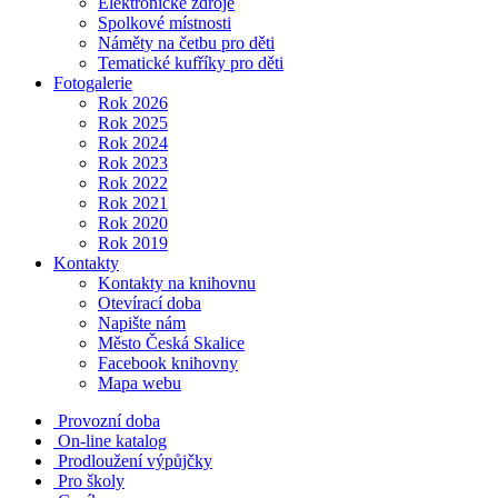
Elektronické zdroje
Spolkové místnosti
Náměty na četbu pro děti
Tematické kufříky pro děti
Fotogalerie
Rok 2026
Rok 2025
Rok 2024
Rok 2023
Rok 2022
Rok 2021
Rok 2020
Rok 2019
Kontakty
Kontakty na knihovnu
Otevírací doba
Napište nám
Město Česká Skalice
Facebook knihovny
Mapa webu
Provozní doba
On-line katalog
Prodloužení výpůjčky
Pro školy