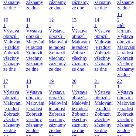
záznamy
záznamy
záznamy
záznamy
záznamy
záznamy
ze dne
ze dne
ze dne
ze dne
ze dne
ze dne
15
10
11
12
13
14
2
1
1
1
1
1
Flér
Výstava
Výstava
Výstava
Výstava
Výstava
jarmark
obrazů -
obrazů -
obrazů -
obrazů -
obrazů -
Výstava
Malování
Malování
Malování
Malování
Malování
obrazů -
je radost
je radost
je radost
je radost
je radost
Malování
Zobrazit
Zobrazit
Zobrazit
Zobrazit
Zobrazit
je radost
všechny
všechny
všechny
všechny
všechny
Zobrazit
záznamy
záznamy
záznamy
záznamy
záznamy
všechny
ze dne
ze dne
ze dne
ze dne
ze dne
záznamy
ze dne
17
18
19
20
21
22
1
1
1
1
1
1
Výstava
Výstava
Výstava
Výstava
Výstava
Výstava
obrazů -
obrazů -
obrazů -
obrazů -
obrazů -
obrazů -
Malování
Malování
Malování
Malování
Malování
Malování
je radost
je radost
je radost
je radost
je radost
je radost
Zobrazit
Zobrazit
Zobrazit
Zobrazit
Zobrazit
Zobrazit
všechny
všechny
všechny
všechny
všechny
všechny
záznamy
záznamy
záznamy
záznamy
záznamy
záznamy
ze dne
ze dne
ze dne
ze dne
ze dne
ze dne