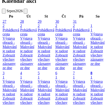
Kalendář akcí
Srpen
2026
Po
Út
St
Čt
Pá
So
27
28
29
30
31
2
2
2
2
2
1
Pohádková
Pohádková
Pohádková
Pohádková
Pohádková
1
cesta
cesta
cesta
cesta
cesta
Výstava
Výstava
Výstava
Výstava
Výstava
Výstava
obrazů -
obrazů -
obrazů -
obrazů -
obrazů -
obrazů -
Malování
Malování
Malování
Malování
Malování
Malování
je radost
je radost
je radost
je radost
je radost
je radost
Zobrazit
Zobrazit
Zobrazit
Zobrazit
Zobrazit
Zobrazit
všechny
všechny
všechny
všechny
všechny
všechny
záznamy
záznamy
záznamy
záznamy
záznamy
záznamy
ze dne
ze dne
ze dne
ze dne
ze dne
ze dne
3
4
5
6
7
8
1
1
1
1
1
1
Výstava
Výstava
Výstava
Výstava
Výstava
Výstava
obrazů -
obrazů -
obrazů -
obrazů -
obrazů -
obrazů -
Malování
Malování
Malování
Malování
Malování
Malování
je radost
je radost
je radost
je radost
je radost
je radost
Zobrazit
Zobrazit
Zobrazit
Zobrazit
Zobrazit
Zobrazit
všechny
všechny
všechny
všechny
všechny
všechny