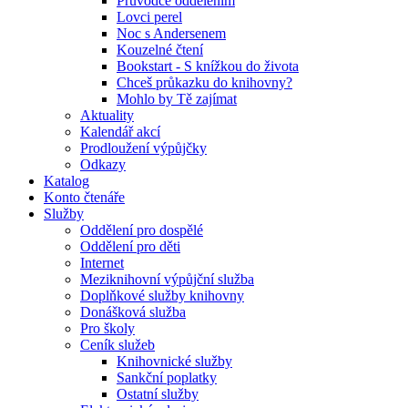
Průvodce oddělením
Lovci perel
Noc s Andersenem
Kouzelné čtení
Bookstart - S knížkou do života
Chceš průkazku do knihovny?
Mohlo by Tě zajímat
Aktuality
Kalendář akcí
Prodloužení výpůjčky
Odkazy
Katalog
Konto čtenáře
Služby
Oddělení pro dospělé
Oddělení pro děti
Internet
Meziknihovní výpůjční služba
Doplňkové služby knihovny
Donášková služba
Pro školy
Ceník služeb
Knihovnické služby
Sankční poplatky
Ostatní služby