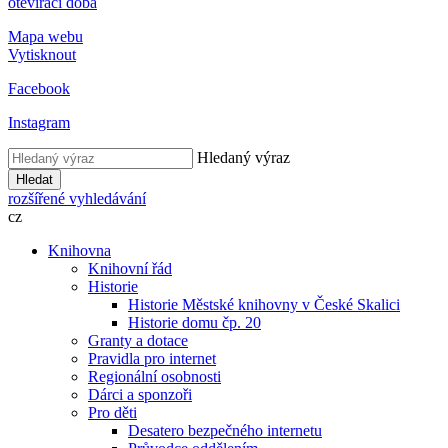
otevírací doba
Mapa webu
Vytisknout
Facebook
Instagram
Hledaný výraz
Hledat
rozšířené vyhledávání
cz
Knihovna
Knihovní řád
Historie
Historie Městské knihovny v České Skalici
Historie domu čp. 20
Granty a dotace
Pravidla pro internet
Regionální osobnosti
Dárci a sponzoři
Pro děti
Desatero bezpečného internetu