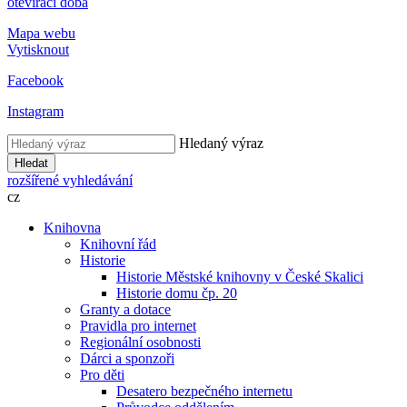
otevírací doba
Mapa webu
Vytisknout
Facebook
Instagram
Hledaný výraz
Hledat
rozšířené vyhledávání
cz
Knihovna
Knihovní řád
Historie
Historie Městské knihovny v České Skalici
Historie domu čp. 20
Granty a dotace
Pravidla pro internet
Regionální osobnosti
Dárci a sponzoři
Pro děti
Desatero bezpečného internetu