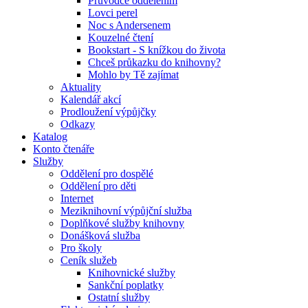
Průvodce oddělením
Lovci perel
Noc s Andersenem
Kouzelné čtení
Bookstart - S knížkou do života
Chceš průkazku do knihovny?
Mohlo by Tě zajímat
Aktuality
Kalendář akcí
Prodloužení výpůjčky
Odkazy
Katalog
Konto čtenáře
Služby
Oddělení pro dospělé
Oddělení pro děti
Internet
Meziknihovní výpůjční služba
Doplňkové služby knihovny
Donášková služba
Pro školy
Ceník služeb
Knihovnické služby
Sankční poplatky
Ostatní služby