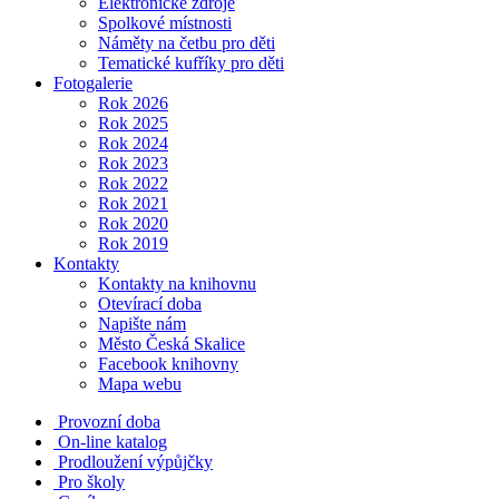
Elektronické zdroje
Spolkové místnosti
Náměty na četbu pro děti
Tematické kufříky pro děti
Fotogalerie
Rok 2026
Rok 2025
Rok 2024
Rok 2023
Rok 2022
Rok 2021
Rok 2020
Rok 2019
Kontakty
Kontakty na knihovnu
Otevírací doba
Napište nám
Město Česká Skalice
Facebook knihovny
Mapa webu
Provozní doba
On-line katalog
Prodloužení výpůjčky
Pro školy