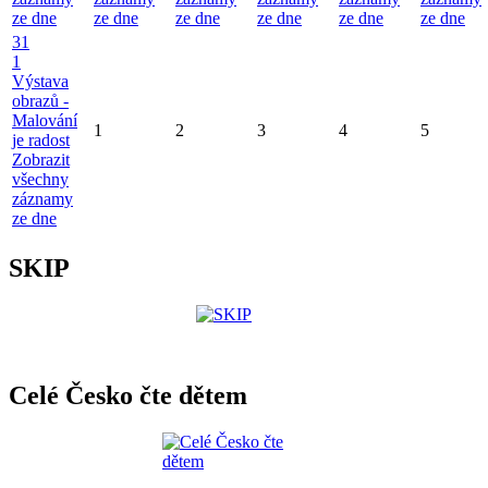
ze dne
ze dne
ze dne
ze dne
ze dne
ze dne
31
1
Výstava
obrazů -
Malování
1
2
3
4
5
je radost
Zobrazit
všechny
záznamy
ze dne
SKIP
Celé Česko čte dětem