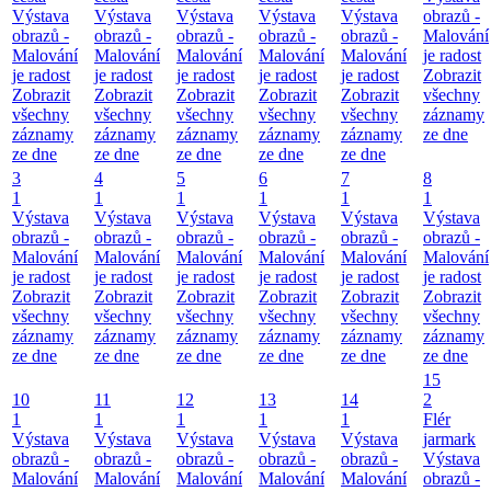
Výstava
Výstava
Výstava
Výstava
Výstava
obrazů -
obrazů -
obrazů -
obrazů -
obrazů -
obrazů -
Malování
Malování
Malování
Malování
Malování
Malování
je radost
je radost
je radost
je radost
je radost
je radost
Zobrazit
Zobrazit
Zobrazit
Zobrazit
Zobrazit
Zobrazit
všechny
všechny
všechny
všechny
všechny
všechny
záznamy
záznamy
záznamy
záznamy
záznamy
záznamy
ze dne
ze dne
ze dne
ze dne
ze dne
ze dne
3
4
5
6
7
8
1
1
1
1
1
1
Výstava
Výstava
Výstava
Výstava
Výstava
Výstava
obrazů -
obrazů -
obrazů -
obrazů -
obrazů -
obrazů -
Malování
Malování
Malování
Malování
Malování
Malování
je radost
je radost
je radost
je radost
je radost
je radost
Zobrazit
Zobrazit
Zobrazit
Zobrazit
Zobrazit
Zobrazit
všechny
všechny
všechny
všechny
všechny
všechny
záznamy
záznamy
záznamy
záznamy
záznamy
záznamy
ze dne
ze dne
ze dne
ze dne
ze dne
ze dne
15
10
11
12
13
14
2
1
1
1
1
1
Flér
Výstava
Výstava
Výstava
Výstava
Výstava
jarmark
obrazů -
obrazů -
obrazů -
obrazů -
obrazů -
Výstava
Malování
Malování
Malování
Malování
Malování
obrazů -