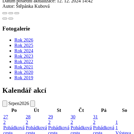
Datum poslední aktualizace:
12. 12. 2024 14:42
Autor:
Štěpánka Kubová
Fotogalerie
Rok 2026
Rok 2025
Rok 2024
Rok 2023
Rok 2022
Rok 2021
Rok 2020
Rok 2019
Kalendář akcí
Srpen
2026
Po
Út
St
Čt
Pá
So
27
28
29
30
31
2
2
2
2
2
1
Pohádková
Pohádková
Pohádková
Pohádková
Pohádková
1
cesta
cesta
cesta
cesta
cesta
Výstava