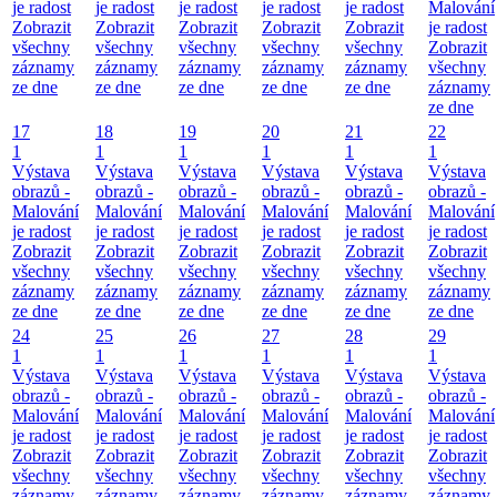
je radost
je radost
je radost
je radost
je radost
Malování
Zobrazit
Zobrazit
Zobrazit
Zobrazit
Zobrazit
je radost
všechny
všechny
všechny
všechny
všechny
Zobrazit
záznamy
záznamy
záznamy
záznamy
záznamy
všechny
ze dne
ze dne
ze dne
ze dne
ze dne
záznamy
ze dne
17
18
19
20
21
22
1
1
1
1
1
1
Výstava
Výstava
Výstava
Výstava
Výstava
Výstava
obrazů -
obrazů -
obrazů -
obrazů -
obrazů -
obrazů -
Malování
Malování
Malování
Malování
Malování
Malování
je radost
je radost
je radost
je radost
je radost
je radost
Zobrazit
Zobrazit
Zobrazit
Zobrazit
Zobrazit
Zobrazit
všechny
všechny
všechny
všechny
všechny
všechny
záznamy
záznamy
záznamy
záznamy
záznamy
záznamy
ze dne
ze dne
ze dne
ze dne
ze dne
ze dne
24
25
26
27
28
29
1
1
1
1
1
1
Výstava
Výstava
Výstava
Výstava
Výstava
Výstava
obrazů -
obrazů -
obrazů -
obrazů -
obrazů -
obrazů -
Malování
Malování
Malování
Malování
Malování
Malování
je radost
je radost
je radost
je radost
je radost
je radost
Zobrazit
Zobrazit
Zobrazit
Zobrazit
Zobrazit
Zobrazit
všechny
všechny
všechny
všechny
všechny
všechny
záznamy
záznamy
záznamy
záznamy
záznamy
záznamy