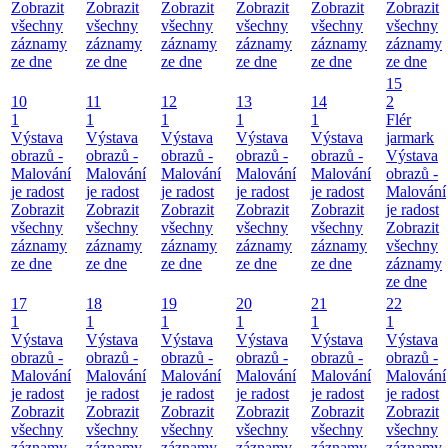
Zobrazit
Zobrazit
Zobrazit
Zobrazit
Zobrazit
Zobrazit
všechny
všechny
všechny
všechny
všechny
všechny
záznamy
záznamy
záznamy
záznamy
záznamy
záznamy
ze dne
ze dne
ze dne
ze dne
ze dne
ze dne
15
10
11
12
13
14
2
1
1
1
1
1
Flér
Výstava
Výstava
Výstava
Výstava
Výstava
jarmark
obrazů -
obrazů -
obrazů -
obrazů -
obrazů -
Výstava
Malování
Malování
Malování
Malování
Malování
obrazů -
je radost
je radost
je radost
je radost
je radost
Malování
Zobrazit
Zobrazit
Zobrazit
Zobrazit
Zobrazit
je radost
všechny
všechny
všechny
všechny
všechny
Zobrazit
záznamy
záznamy
záznamy
záznamy
záznamy
všechny
ze dne
ze dne
ze dne
ze dne
ze dne
záznamy
ze dne
17
18
19
20
21
22
1
1
1
1
1
1
Výstava
Výstava
Výstava
Výstava
Výstava
Výstava
obrazů -
obrazů -
obrazů -
obrazů -
obrazů -
obrazů -
Malování
Malování
Malování
Malování
Malování
Malování
je radost
je radost
je radost
je radost
je radost
je radost
Zobrazit
Zobrazit
Zobrazit
Zobrazit
Zobrazit
Zobrazit
všechny
všechny
všechny
všechny
všechny
všechny
záznamy
záznamy
záznamy
záznamy
záznamy
záznamy