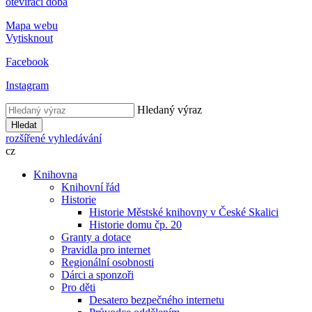
otevírací doba
Mapa webu
Vytisknout
Facebook
Instagram
Hledaný výraz
Hledat
rozšířené vyhledávání
cz
Knihovna
Knihovní řád
Historie
Historie Městské knihovny v České Skalici
Historie domu čp. 20
Granty a dotace
Pravidla pro internet
Regionální osobnosti
Dárci a sponzoři
Pro děti
Desatero bezpečného internetu