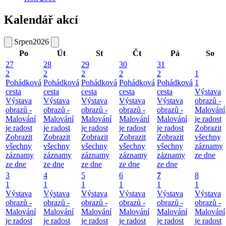
Kalendář akcí
Srpen
2026
Po
Út
St
Čt
Pá
So
27
28
29
30
31
2
2
2
2
2
1
Pohádková
Pohádková
Pohádková
Pohádková
Pohádková
1
cesta
cesta
cesta
cesta
cesta
Výstava
Výstava
Výstava
Výstava
Výstava
Výstava
obrazů -
obrazů -
obrazů -
obrazů -
obrazů -
obrazů -
Malování
Malování
Malování
Malování
Malování
Malování
je radost
je radost
je radost
je radost
je radost
je radost
Zobrazit
Zobrazit
Zobrazit
Zobrazit
Zobrazit
Zobrazit
všechny
všechny
všechny
všechny
všechny
všechny
záznamy
záznamy
záznamy
záznamy
záznamy
záznamy
ze dne
ze dne
ze dne
ze dne
ze dne
ze dne
3
4
5
6
7
8
1
1
1
1
1
1
Výstava
Výstava
Výstava
Výstava
Výstava
Výstava
obrazů -
obrazů -
obrazů -
obrazů -
obrazů -
obrazů -
Malování
Malování
Malování
Malování
Malování
Malování
je radost
je radost
je radost
je radost
je radost
je radost