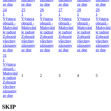
ze dne
ze dne
ze dne
ze dne
ze dne
ze dne
24
25
26
27
28
29
1
1
1
1
1
1
Výstava
Výstava
Výstava
Výstava
Výstava
Výstava
obrazů -
obrazů -
obrazů -
obrazů -
obrazů -
obrazů -
Malování
Malování
Malování
Malování
Malování
Malování
je radost
je radost
je radost
je radost
je radost
je radost
Zobrazit
Zobrazit
Zobrazit
Zobrazit
Zobrazit
Zobrazit
všechny
všechny
všechny
všechny
všechny
všechny
záznamy
záznamy
záznamy
záznamy
záznamy
záznamy
ze dne
ze dne
ze dne
ze dne
ze dne
ze dne
31
1
Výstava
obrazů -
Malování
1
2
3
4
5
je radost
Zobrazit
všechny
záznamy
ze dne
SKIP