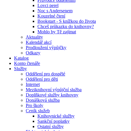
Průvodce oddělením
Lovci perel
Noc s Andersenem
Kouzelné čtení
Bookstart - S knížkou do života
Chceš průkazku do knihovny?
Mohlo by Tě zajímat
Aktuality
Kalendář akcí
Prodloužení výpůjčky
Odkazy
Katalog
Konto čtenáře
Služby
Oddělení pro dospělé
Oddělení pro děti
Internet
Meziknihovní výpůjční služba
Doplňkové služby knihovny
Donášková služba
Pro školy
Ceník služeb
Knihovnické služby
Sankční poplatky
Ostatní služby