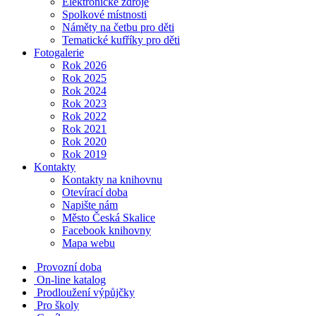
Elektronické zdroje
Spolkové místnosti
Náměty na četbu pro děti
Tematické kufříky pro děti
Fotogalerie
Rok 2026
Rok 2025
Rok 2024
Rok 2023
Rok 2022
Rok 2021
Rok 2020
Rok 2019
Kontakty
Kontakty na knihovnu
Otevírací doba
Napište nám
Město Česká Skalice
Facebook knihovny
Mapa webu
Provozní doba
On-line katalog
Prodloužení výpůjčky
Pro školy