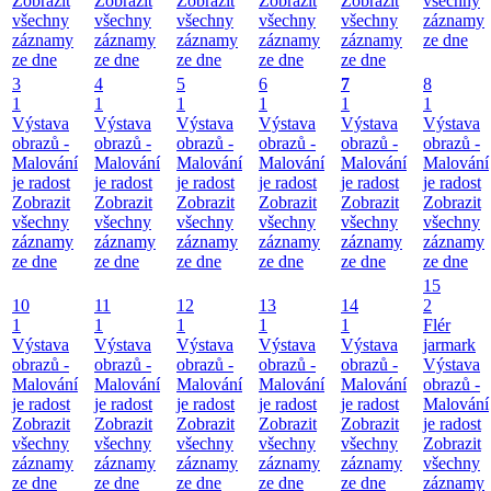
Zobrazit
Zobrazit
Zobrazit
Zobrazit
Zobrazit
všechny
všechny
všechny
všechny
všechny
všechny
záznamy
záznamy
záznamy
záznamy
záznamy
záznamy
ze dne
ze dne
ze dne
ze dne
ze dne
ze dne
3
4
5
6
7
8
1
1
1
1
1
1
Výstava
Výstava
Výstava
Výstava
Výstava
Výstava
obrazů -
obrazů -
obrazů -
obrazů -
obrazů -
obrazů -
Malování
Malování
Malování
Malování
Malování
Malování
je radost
je radost
je radost
je radost
je radost
je radost
Zobrazit
Zobrazit
Zobrazit
Zobrazit
Zobrazit
Zobrazit
všechny
všechny
všechny
všechny
všechny
všechny
záznamy
záznamy
záznamy
záznamy
záznamy
záznamy
ze dne
ze dne
ze dne
ze dne
ze dne
ze dne
15
10
11
12
13
14
2
1
1
1
1
1
Flér
Výstava
Výstava
Výstava
Výstava
Výstava
jarmark
obrazů -
obrazů -
obrazů -
obrazů -
obrazů -
Výstava
Malování
Malování
Malování
Malování
Malování
obrazů -
je radost
je radost
je radost
je radost
je radost
Malování
Zobrazit
Zobrazit
Zobrazit
Zobrazit
Zobrazit
je radost
všechny
všechny
všechny
všechny
všechny
Zobrazit
záznamy
záznamy
záznamy
záznamy
záznamy
všechny
ze dne
ze dne
ze dne
ze dne
ze dne
záznamy