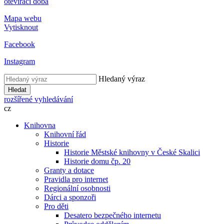
otevírací doba
Mapa webu
Vytisknout
Facebook
Instagram
Hledaný výraz
Hledat
rozšířené vyhledávání
cz
Knihovna
Knihovní řád
Historie
Historie Městské knihovny v České Skalici
Historie domu čp. 20
Granty a dotace
Pravidla pro internet
Regionální osobnosti
Dárci a sponzoři
Pro děti
Desatero bezpečného internetu