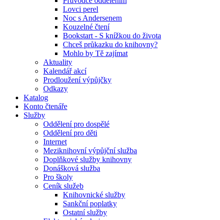
Průvodce oddělením
Lovci perel
Noc s Andersenem
Kouzelné čtení
Bookstart - S knížkou do života
Chceš průkazku do knihovny?
Mohlo by Tě zajímat
Aktuality
Kalendář akcí
Prodloužení výpůjčky
Odkazy
Katalog
Konto čtenáře
Služby
Oddělení pro dospělé
Oddělení pro děti
Internet
Meziknihovní výpůjční služba
Doplňkové služby knihovny
Donášková služba
Pro školy
Ceník služeb
Knihovnické služby
Sankční poplatky
Ostatní služby