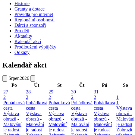
Historie
Granty a dotace
Pravidla pro internet
Regionální osobnosti
Dárci a sponzoři
Pro děti
Aktuality
Kalendář akcí
Prodloužení výpůjčky
Odkazy
Kalendář akcí
Srpen
2026
Po
Út
St
Čt
Pá
So
27
28
29
30
31
2
2
2
2
2
1
Pohádková
Pohádková
Pohádková
Pohádková
Pohádková
1
cesta
cesta
cesta
cesta
cesta
Výstava
Výstava
Výstava
Výstava
Výstava
Výstava
obrazů -
obrazů -
obrazů -
obrazů -
obrazů -
obrazů -
Malování
Malování
Malování
Malování
Malování
Malování
je radost
je radost
je radost
je radost
je radost
je radost
Zobrazit