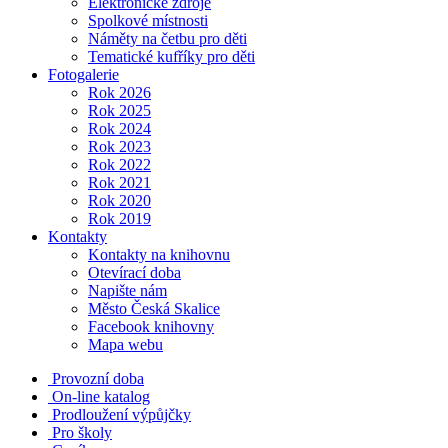
Elektronické zdroje
Spolkové místnosti
Náměty na četbu pro děti
Tematické kufříky pro děti
Fotogalerie
Rok 2026
Rok 2025
Rok 2024
Rok 2023
Rok 2022
Rok 2021
Rok 2020
Rok 2019
Kontakty
Kontakty na knihovnu
Otevírací doba
Napište nám
Město Česká Skalice
Facebook knihovny
Mapa webu
Provozní doba
On-line katalog
Prodloužení výpůjčky
Pro školy