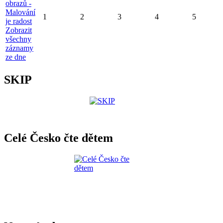
obrazů -
Malování
1
2
3
4
5
je radost
Zobrazit
všechny
záznamy
ze dne
SKIP
Celé Česko čte dětem