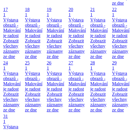
ze dne
17
18
19
20
21
22
1
1
1
1
1
1
Výstava
Výstava
Výstava
Výstava
Výstava
Výstava
obrazů -
obrazů -
obrazů -
obrazů -
obrazů -
obrazů -
Malování
Malování
Malování
Malování
Malování
Malování
je radost
je radost
je radost
je radost
je radost
je radost
Zobrazit
Zobrazit
Zobrazit
Zobrazit
Zobrazit
Zobrazit
všechny
všechny
všechny
všechny
všechny
všechny
záznamy
záznamy
záznamy
záznamy
záznamy
záznamy
ze dne
ze dne
ze dne
ze dne
ze dne
ze dne
24
25
26
27
28
29
1
1
1
1
1
1
Výstava
Výstava
Výstava
Výstava
Výstava
Výstava
obrazů -
obrazů -
obrazů -
obrazů -
obrazů -
obrazů -
Malování
Malování
Malování
Malování
Malování
Malování
je radost
je radost
je radost
je radost
je radost
je radost
Zobrazit
Zobrazit
Zobrazit
Zobrazit
Zobrazit
Zobrazit
všechny
všechny
všechny
všechny
všechny
všechny
záznamy
záznamy
záznamy
záznamy
záznamy
záznamy
ze dne
ze dne
ze dne
ze dne
ze dne
ze dne
31
1
Výstava