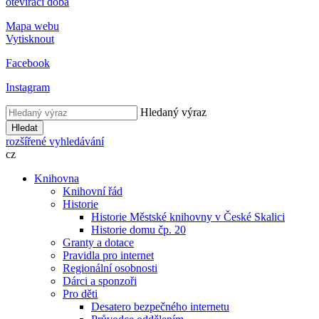
otevírací doba
Mapa webu
Vytisknout
Facebook
Instagram
Hledaný výraz
Hledat
rozšířené vyhledávání
cz
Knihovna
Knihovní řád
Historie
Historie Městské knihovny v České Skalici
Historie domu čp. 20
Granty a dotace
Pravidla pro internet
Regionální osobnosti
Dárci a sponzoři
Pro děti
Desatero bezpečného internetu