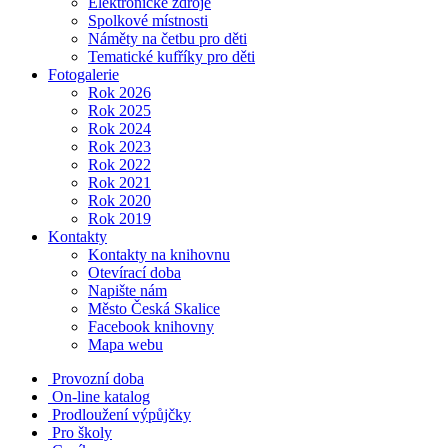
Elektronické zdroje
Spolkové místnosti
Náměty na četbu pro děti
Tematické kufříky pro děti
Fotogalerie
Rok 2026
Rok 2025
Rok 2024
Rok 2023
Rok 2022
Rok 2021
Rok 2020
Rok 2019
Kontakty
Kontakty na knihovnu
Otevírací doba
Napište nám
Město Česká Skalice
Facebook knihovny
Mapa webu
Provozní doba
On-line katalog
Prodloužení výpůjčky
Pro školy