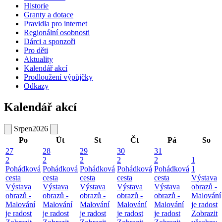
Historie
Granty a dotace
Pravidla pro internet
Regionální osobnosti
Dárci a sponzoři
Pro děti
Aktuality
Kalendář akcí
Prodloužení výpůjčky
Odkazy
Kalendář akcí
Srpen
2026
Po
Út
St
Čt
Pá
So
27
28
29
30
31
2
2
2
2
2
1
Pohádková
Pohádková
Pohádková
Pohádková
Pohádková
1
cesta
cesta
cesta
cesta
cesta
Výstava
Výstava
Výstava
Výstava
Výstava
Výstava
obrazů -
obrazů -
obrazů -
obrazů -
obrazů -
obrazů -
Malování
Malování
Malování
Malování
Malování
Malování
je radost
je radost
je radost
je radost
je radost
je radost
Zobrazit