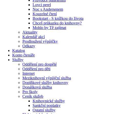
Průvodce oddělením
Lovci perel
Noc s Andersenem
Kouzelné čtení
Bookstart - S knížkou do života
Chceš průkazku do knihovny?
Mohlo by Tě zajímat
Aktuality
Kalendář akcí
Prodloužení výpůjčky
Odkazy
Katalog
Konto čtenáře
Služby
Oddělení pro dospělé
Oddělení pro děti
Internet
Meziknihovní výpůjční služba
Doplňkové služby knihovny
Donášková služba
Pro školy
Ceník služeb
Knihovnické služby
Sankční poplatky
Ostatní služby