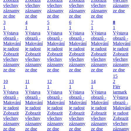
Zobrazit
Zobrazit
Zobrazit
Zobrazit
Zobrazit
všechny
všechny
všechny
všechny
všechny
všechny
záznamy
záznamy
záznamy
záznamy
záznamy
záznamy
ze dne
ze dne
ze dne
ze dne
ze dne
ze dne
3
4
5
6
7
8
1
1
1
1
1
1
Výstava
Výstava
Výstava
Výstava
Výstava
Výstava
obrazů -
obrazů -
obrazů -
obrazů -
obrazů -
obrazů -
Malování
Malování
Malování
Malování
Malování
Malování
je radost
je radost
je radost
je radost
je radost
je radost
Zobrazit
Zobrazit
Zobrazit
Zobrazit
Zobrazit
Zobrazit
všechny
všechny
všechny
všechny
všechny
všechny
záznamy
záznamy
záznamy
záznamy
záznamy
záznamy
ze dne
ze dne
ze dne
ze dne
ze dne
ze dne
15
10
11
12
13
14
2
1
1
1
1
1
Flér
Výstava
Výstava
Výstava
Výstava
Výstava
jarmark
obrazů -
obrazů -
obrazů -
obrazů -
obrazů -
Výstava
Malování
Malování
Malování
Malování
Malování
obrazů -
je radost
je radost
je radost
je radost
je radost
Malování
Zobrazit
Zobrazit
Zobrazit
Zobrazit
Zobrazit
je radost
všechny
všechny
všechny
všechny
všechny
Zobrazit
záznamy
záznamy
záznamy
záznamy
záznamy
všechny
ze dne
ze dne
ze dne
ze dne
ze dne
záznamy