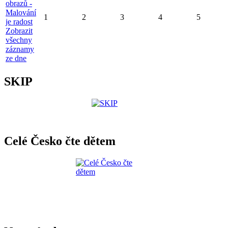
obrazů -
Malování
1
2
3
4
5
je radost
Zobrazit
všechny
záznamy
ze dne
SKIP
Celé Česko čte dětem