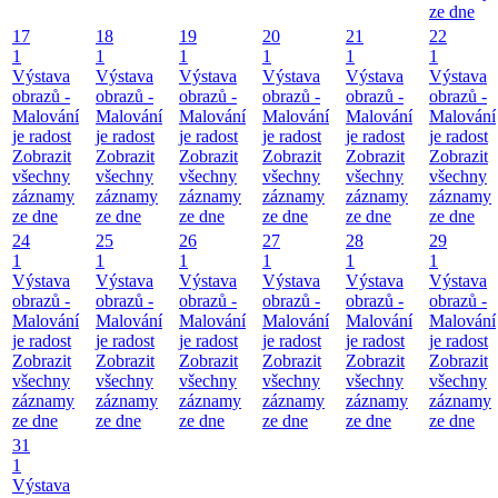
ze dne
17
18
19
20
21
22
1
1
1
1
1
1
Výstava
Výstava
Výstava
Výstava
Výstava
Výstava
obrazů -
obrazů -
obrazů -
obrazů -
obrazů -
obrazů -
Malování
Malování
Malování
Malování
Malování
Malování
je radost
je radost
je radost
je radost
je radost
je radost
Zobrazit
Zobrazit
Zobrazit
Zobrazit
Zobrazit
Zobrazit
všechny
všechny
všechny
všechny
všechny
všechny
záznamy
záznamy
záznamy
záznamy
záznamy
záznamy
ze dne
ze dne
ze dne
ze dne
ze dne
ze dne
24
25
26
27
28
29
1
1
1
1
1
1
Výstava
Výstava
Výstava
Výstava
Výstava
Výstava
obrazů -
obrazů -
obrazů -
obrazů -
obrazů -
obrazů -
Malování
Malování
Malování
Malování
Malování
Malování
je radost
je radost
je radost
je radost
je radost
je radost
Zobrazit
Zobrazit
Zobrazit
Zobrazit
Zobrazit
Zobrazit
všechny
všechny
všechny
všechny
všechny
všechny
záznamy
záznamy
záznamy
záznamy
záznamy
záznamy
ze dne
ze dne
ze dne
ze dne
ze dne
ze dne
31
1
Výstava