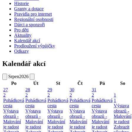
Historie
Granty a dotace
Pravidla pro internet
Regionální osobnosti
Dárci a sponzoři
Pro děti
Aktuality
Kalendář akcí
Prodloužení výpůjčky
Odkazy
Kalendář akcí
Srpen
2026
Po
Út
St
Čt
Pá
So
27
28
29
30
31
2
2
2
2
2
1
Pohádková
Pohádková
Pohádková
Pohádková
Pohádková
1
cesta
cesta
cesta
cesta
cesta
Výstava
Výstava
Výstava
Výstava
Výstava
Výstava
obrazů -
obrazů -
obrazů -
obrazů -
obrazů -
obrazů -
Malování
Malování
Malování
Malování
Malování
Malování
je radost
je radost
je radost
je radost
je radost
je radost
Zobrazit