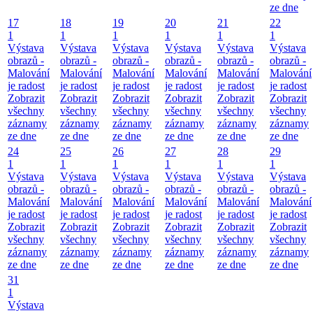
ze dne
17
18
19
20
21
22
1
1
1
1
1
1
Výstava
Výstava
Výstava
Výstava
Výstava
Výstava
obrazů -
obrazů -
obrazů -
obrazů -
obrazů -
obrazů -
Malování
Malování
Malování
Malování
Malování
Malování
je radost
je radost
je radost
je radost
je radost
je radost
Zobrazit
Zobrazit
Zobrazit
Zobrazit
Zobrazit
Zobrazit
všechny
všechny
všechny
všechny
všechny
všechny
záznamy
záznamy
záznamy
záznamy
záznamy
záznamy
ze dne
ze dne
ze dne
ze dne
ze dne
ze dne
24
25
26
27
28
29
1
1
1
1
1
1
Výstava
Výstava
Výstava
Výstava
Výstava
Výstava
obrazů -
obrazů -
obrazů -
obrazů -
obrazů -
obrazů -
Malování
Malování
Malování
Malování
Malování
Malování
je radost
je radost
je radost
je radost
je radost
je radost
Zobrazit
Zobrazit
Zobrazit
Zobrazit
Zobrazit
Zobrazit
všechny
všechny
všechny
všechny
všechny
všechny
záznamy
záznamy
záznamy
záznamy
záznamy
záznamy
ze dne
ze dne
ze dne
ze dne
ze dne
ze dne
31
1
Výstava