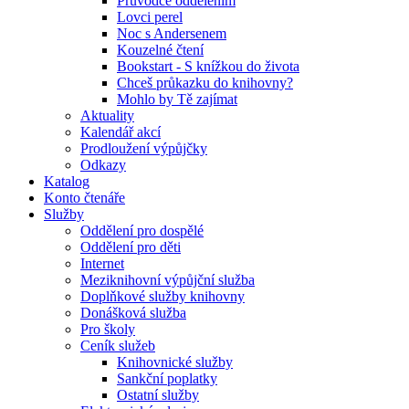
Průvodce oddělením
Lovci perel
Noc s Andersenem
Kouzelné čtení
Bookstart - S knížkou do života
Chceš průkazku do knihovny?
Mohlo by Tě zajímat
Aktuality
Kalendář akcí
Prodloužení výpůjčky
Odkazy
Katalog
Konto čtenáře
Služby
Oddělení pro dospělé
Oddělení pro děti
Internet
Meziknihovní výpůjční služba
Doplňkové služby knihovny
Donášková služba
Pro školy
Ceník služeb
Knihovnické služby
Sankční poplatky
Ostatní služby