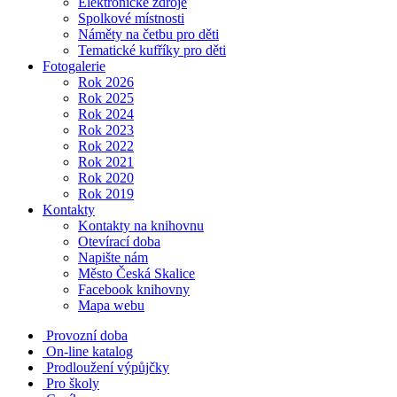
Elektronické zdroje
Spolkové místnosti
Náměty na četbu pro děti
Tematické kufříky pro děti
Fotogalerie
Rok 2026
Rok 2025
Rok 2024
Rok 2023
Rok 2022
Rok 2021
Rok 2020
Rok 2019
Kontakty
Kontakty na knihovnu
Otevírací doba
Napište nám
Město Česká Skalice
Facebook knihovny
Mapa webu
Provozní doba
On-line katalog
Prodloužení výpůjčky
Pro školy