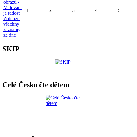
obrazů -
Malování
1
2
3
4
5
je radost
Zobrazit
všechny
záznamy
ze dne
SKIP
Celé Česko čte dětem