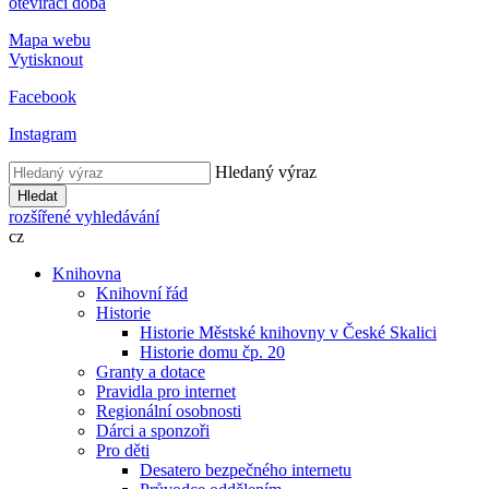
otevírací doba
Mapa webu
Vytisknout
Facebook
Instagram
Hledaný výraz
Hledat
rozšířené vyhledávání
cz
Knihovna
Knihovní řád
Historie
Historie Městské knihovny v České Skalici
Historie domu čp. 20
Granty a dotace
Pravidla pro internet
Regionální osobnosti
Dárci a sponzoři
Pro děti
Desatero bezpečného internetu