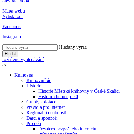
otevírací doba
Mapa webu
Vytisknout
Facebook
Instagram
Hledaný výraz
Hledat
rozšířené vyhledávání
cz
Knihovna
Knihovní řád
Historie
Historie Městské knihovny v České Skalici
Historie domu čp. 20
Granty a dotace
Pravidla pro internet
Regionální osobnosti
Dárci a sponzoři
Pro děti
Desatero bezpečného internetu