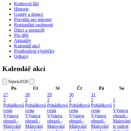
Knihovní řád
Historie
Granty a dotace
Pravidla pro internet
Regionální osobnosti
Dárci a sponzoři
Pro děti
Aktuality
Kalendář akcí
Prodloužení výpůjčky
Odkazy
Kalendář akcí
Srpen
2026
Po
Út
St
Čt
Pá
So
27
28
29
30
31
2
2
2
2
2
1
Pohádková
Pohádková
Pohádková
Pohádková
Pohádková
1
cesta
cesta
cesta
cesta
cesta
Výstava
Výstava
Výstava
Výstava
Výstava
Výstava
obrazů -
obrazů -
obrazů -
obrazů -
obrazů -
obrazů -
Malování
Malování
Malování
Malování
Malování
Malování
je radost