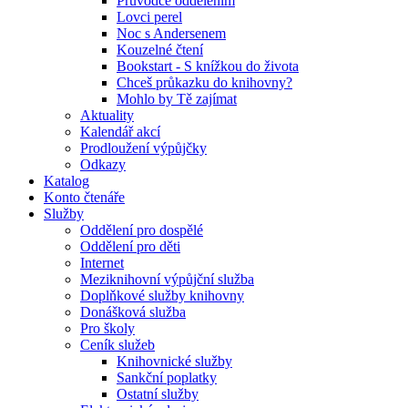
Průvodce oddělením
Lovci perel
Noc s Andersenem
Kouzelné čtení
Bookstart - S knížkou do života
Chceš průkazku do knihovny?
Mohlo by Tě zajímat
Aktuality
Kalendář akcí
Prodloužení výpůjčky
Odkazy
Katalog
Konto čtenáře
Služby
Oddělení pro dospělé
Oddělení pro děti
Internet
Meziknihovní výpůjční služba
Doplňkové služby knihovny
Donášková služba
Pro školy
Ceník služeb
Knihovnické služby
Sankční poplatky
Ostatní služby