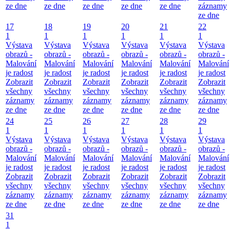
ze dne
ze dne
ze dne
ze dne
ze dne
záznamy
ze dne
17
18
19
20
21
22
1
1
1
1
1
1
Výstava
Výstava
Výstava
Výstava
Výstava
Výstava
obrazů -
obrazů -
obrazů -
obrazů -
obrazů -
obrazů -
Malování
Malování
Malování
Malování
Malování
Malování
je radost
je radost
je radost
je radost
je radost
je radost
Zobrazit
Zobrazit
Zobrazit
Zobrazit
Zobrazit
Zobrazit
všechny
všechny
všechny
všechny
všechny
všechny
záznamy
záznamy
záznamy
záznamy
záznamy
záznamy
ze dne
ze dne
ze dne
ze dne
ze dne
ze dne
24
25
26
27
28
29
1
1
1
1
1
1
Výstava
Výstava
Výstava
Výstava
Výstava
Výstava
obrazů -
obrazů -
obrazů -
obrazů -
obrazů -
obrazů -
Malování
Malování
Malování
Malování
Malování
Malování
je radost
je radost
je radost
je radost
je radost
je radost
Zobrazit
Zobrazit
Zobrazit
Zobrazit
Zobrazit
Zobrazit
všechny
všechny
všechny
všechny
všechny
všechny
záznamy
záznamy
záznamy
záznamy
záznamy
záznamy
ze dne
ze dne
ze dne
ze dne
ze dne
ze dne
31
1