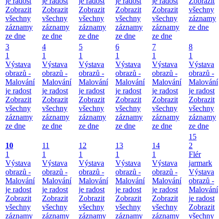
je radost
je radost
je radost
je radost
je radost
Zobrazit
Zobrazit
Zobrazit
Zobrazit
Zobrazit
Zobrazit
všechny
všechny
všechny
všechny
všechny
všechny
záznamy
záznamy
záznamy
záznamy
záznamy
záznamy
ze dne
ze dne
ze dne
ze dne
ze dne
ze dne
3
4
5
6
7
8
1
1
1
1
1
1
Výstava
Výstava
Výstava
Výstava
Výstava
Výstava
obrazů -
obrazů -
obrazů -
obrazů -
obrazů -
obrazů -
Malování
Malování
Malování
Malování
Malování
Malování
je radost
je radost
je radost
je radost
je radost
je radost
Zobrazit
Zobrazit
Zobrazit
Zobrazit
Zobrazit
Zobrazit
všechny
všechny
všechny
všechny
všechny
všechny
záznamy
záznamy
záznamy
záznamy
záznamy
záznamy
ze dne
ze dne
ze dne
ze dne
ze dne
ze dne
15
10
11
12
13
14
2
1
1
1
1
1
Flér
Výstava
Výstava
Výstava
Výstava
Výstava
jarmark
obrazů -
obrazů -
obrazů -
obrazů -
obrazů -
Výstava
Malování
Malování
Malování
Malování
Malování
obrazů -
je radost
je radost
je radost
je radost
je radost
Malování
Zobrazit
Zobrazit
Zobrazit
Zobrazit
Zobrazit
je radost
všechny
všechny
všechny
všechny
všechny
Zobrazit
záznamy
záznamy
záznamy
záznamy
záznamy
všechny