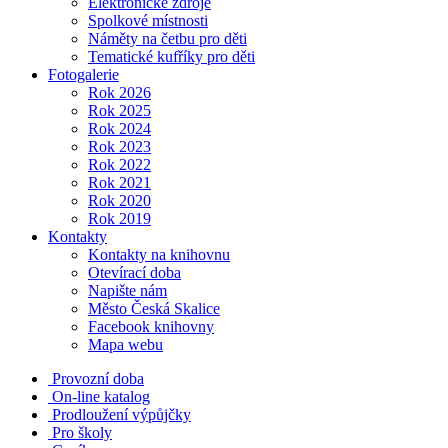
Elektronické zdroje
Spolkové místnosti
Náměty na četbu pro děti
Tematické kufříky pro děti
Fotogalerie
Rok 2026
Rok 2025
Rok 2024
Rok 2023
Rok 2022
Rok 2021
Rok 2020
Rok 2019
Kontakty
Kontakty na knihovnu
Otevírací doba
Napište nám
Město Česká Skalice
Facebook knihovny
Mapa webu
Provozní doba
On-line katalog
Prodloužení výpůjčky
Pro školy