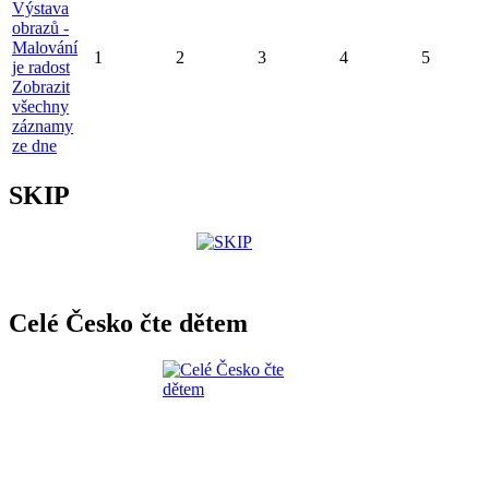
Výstava
obrazů -
Malování
1
2
3
4
5
je radost
Zobrazit
všechny
záznamy
ze dne
SKIP
Celé Česko čte dětem