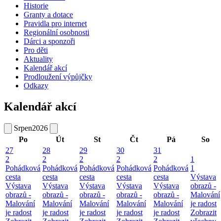
Historie
Granty a dotace
Pravidla pro internet
Regionální osobnosti
Dárci a sponzoři
Pro děti
Aktuality
Kalendář akcí
Prodloužení výpůjčky
Odkazy
Kalendář akcí
Srpen
2026
Po
Út
St
Čt
Pá
So
27
28
29
30
31
2
2
2
2
2
1
Pohádková
Pohádková
Pohádková
Pohádková
Pohádková
1
cesta
cesta
cesta
cesta
cesta
Výstava
Výstava
Výstava
Výstava
Výstava
Výstava
obrazů -
obrazů -
obrazů -
obrazů -
obrazů -
obrazů -
Malování
Malování
Malování
Malování
Malování
Malování
je radost
je radost
je radost
je radost
je radost
je radost
Zobrazit