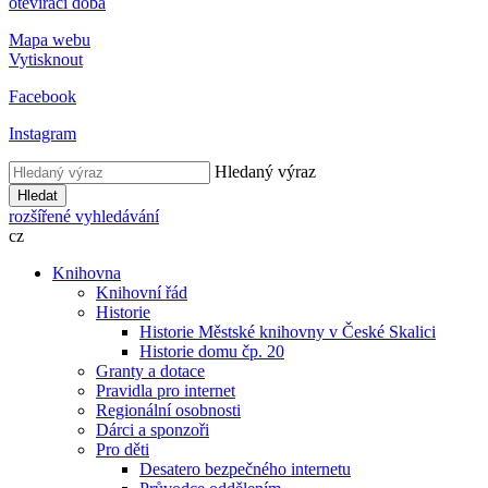
otevírací doba
Mapa webu
Vytisknout
Facebook
Instagram
Hledaný výraz
Hledat
rozšířené vyhledávání
cz
Knihovna
Knihovní řád
Historie
Historie Městské knihovny v České Skalici
Historie domu čp. 20
Granty a dotace
Pravidla pro internet
Regionální osobnosti
Dárci a sponzoři
Pro děti
Desatero bezpečného internetu