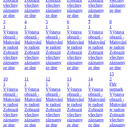
Zobrazit
Zobrazit
Zobrazit
Zobrazit
Zobrazit
všechny
všechny
všechny
všechny
všechny
všechny
záznamy
záznamy
záznamy
záznamy
záznamy
záznamy
ze dne
ze dne
ze dne
ze dne
ze dne
ze dne
3
4
5
6
7
8
1
1
1
1
1
1
Výstava
Výstava
Výstava
Výstava
Výstava
Výstava
obrazů -
obrazů -
obrazů -
obrazů -
obrazů -
obrazů -
Malování
Malování
Malování
Malování
Malování
Malování
je radost
je radost
je radost
je radost
je radost
je radost
Zobrazit
Zobrazit
Zobrazit
Zobrazit
Zobrazit
Zobrazit
všechny
všechny
všechny
všechny
všechny
všechny
záznamy
záznamy
záznamy
záznamy
záznamy
záznamy
ze dne
ze dne
ze dne
ze dne
ze dne
ze dne
15
10
11
12
13
14
2
1
1
1
1
1
Flér
Výstava
Výstava
Výstava
Výstava
Výstava
jarmark
obrazů -
obrazů -
obrazů -
obrazů -
obrazů -
Výstava
Malování
Malování
Malování
Malování
Malování
obrazů -
je radost
je radost
je radost
je radost
je radost
Malování
Zobrazit
Zobrazit
Zobrazit
Zobrazit
Zobrazit
je radost
všechny
všechny
všechny
všechny
všechny
Zobrazit
záznamy
záznamy
záznamy
záznamy
záznamy
všechny
ze dne
ze dne
ze dne
ze dne
ze dne
záznamy