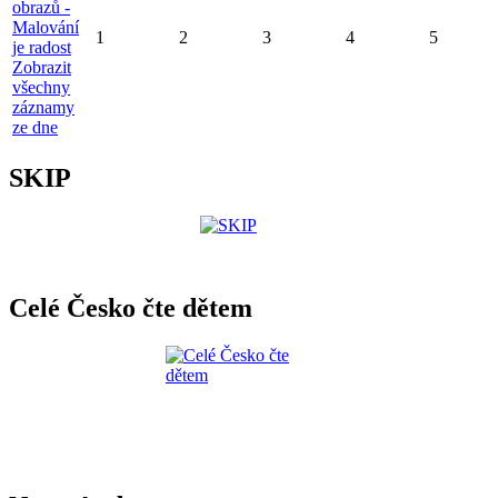
obrazů -
Malování
1
2
3
4
5
je radost
Zobrazit
všechny
záznamy
ze dne
SKIP
Celé Česko čte dětem