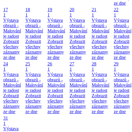
ze dne
17
18
19
20
21
22
1
1
1
1
1
1
Výstava
Výstava
Výstava
Výstava
Výstava
Výstava
obrazů -
obrazů -
obrazů -
obrazů -
obrazů -
obrazů -
Malování
Malování
Malování
Malování
Malování
Malování
je radost
je radost
je radost
je radost
je radost
je radost
Zobrazit
Zobrazit
Zobrazit
Zobrazit
Zobrazit
Zobrazit
všechny
všechny
všechny
všechny
všechny
všechny
záznamy
záznamy
záznamy
záznamy
záznamy
záznamy
ze dne
ze dne
ze dne
ze dne
ze dne
ze dne
24
25
26
27
28
29
1
1
1
1
1
1
Výstava
Výstava
Výstava
Výstava
Výstava
Výstava
obrazů -
obrazů -
obrazů -
obrazů -
obrazů -
obrazů -
Malování
Malování
Malování
Malování
Malování
Malování
je radost
je radost
je radost
je radost
je radost
je radost
Zobrazit
Zobrazit
Zobrazit
Zobrazit
Zobrazit
Zobrazit
všechny
všechny
všechny
všechny
všechny
všechny
záznamy
záznamy
záznamy
záznamy
záznamy
záznamy
ze dne
ze dne
ze dne
ze dne
ze dne
ze dne
31
1
Výstava