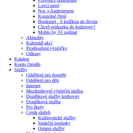
Průvodce oddělením
Lovci perel
Noc s Andersenem
Kouzelné čtení
Bookstart - S knížkou do života
Chceš průkazku do knihovny?
Mohlo by Tě zajímat
Aktuality
Kalendář akcí
Prodloužení výpůjčky
Odkazy
Katalog
Konto čtenáře
Služby
Oddělení pro dospělé
Oddělení pro děti
Internet
Meziknihovní výpůjční služba
Doplňkové služby knihovny
Donášková služba
Pro školy
Ceník služeb
Knihovnické služby
Sankční poplatky
Ostatní služby