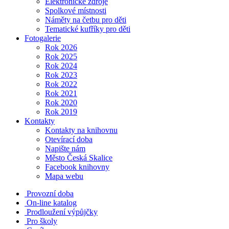
Elektronické zdroje
Spolkové místnosti
Náměty na četbu pro děti
Tematické kufříky pro děti
Fotogalerie
Rok 2026
Rok 2025
Rok 2024
Rok 2023
Rok 2022
Rok 2021
Rok 2020
Rok 2019
Kontakty
Kontakty na knihovnu
Otevírací doba
Napište nám
Město Česká Skalice
Facebook knihovny
Mapa webu
Provozní doba
On-line katalog
Prodloužení výpůjčky
Pro školy