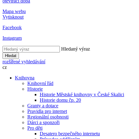
otevírací doba
Mapa webu
Vytisknout
Facebook
Instagram
Hledaný výraz
Hledat
rozšířené vyhledávání
cz
Knihovna
Knihovní řád
Historie
Historie Městské knihovny v České Skalici
Historie domu čp. 20
Granty a dotace
Pravidla pro internet
Regionální osobnosti
Dárci a sponzoři
Pro děti
Desatero bezpečného internetu