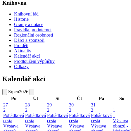
Knihovna
Knihovní řád
Historie
Granty a dotace
Pravidla pro internet
Regionální osobnosti
Dárci a sponzoři
Pro děti
Aktuality
Kalendář akcí
Prodloužení výpůjčky
Odkazy
Kalendář akcí
Srpen
2026
Po
Út
St
Čt
Pá
So
27
28
29
30
31
2
2
2
2
2
1
Pohádková
Pohádková
Pohádková
Pohádková
Pohádková
1
cesta
cesta
cesta
cesta
cesta
Výstava
Výstava
Výstava
Výstava
Výstava
Výstava
obrazů -