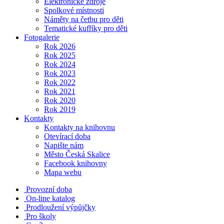
Elektronické zdroje
Spolkové místnosti
Náměty na četbu pro děti
Tematické kufříky pro děti
Fotogalerie
Rok 2026
Rok 2025
Rok 2024
Rok 2023
Rok 2022
Rok 2021
Rok 2020
Rok 2019
Kontakty
Kontakty na knihovnu
Otevírací doba
Napište nám
Město Česká Skalice
Facebook knihovny
Mapa webu
Provozní doba
On-line katalog
Prodloužení výpůjčky
Pro školy