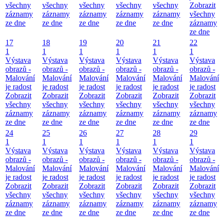
všechny
všechny
všechny
všechny
všechny
Zobrazit
záznamy
záznamy
záznamy
záznamy
záznamy
všechny
ze dne
ze dne
ze dne
ze dne
ze dne
záznamy
ze dne
17
18
19
20
21
22
1
1
1
1
1
1
Výstava
Výstava
Výstava
Výstava
Výstava
Výstava
obrazů -
obrazů -
obrazů -
obrazů -
obrazů -
obrazů -
Malování
Malování
Malování
Malování
Malování
Malování
je radost
je radost
je radost
je radost
je radost
je radost
Zobrazit
Zobrazit
Zobrazit
Zobrazit
Zobrazit
Zobrazit
všechny
všechny
všechny
všechny
všechny
všechny
záznamy
záznamy
záznamy
záznamy
záznamy
záznamy
ze dne
ze dne
ze dne
ze dne
ze dne
ze dne
24
25
26
27
28
29
1
1
1
1
1
1
Výstava
Výstava
Výstava
Výstava
Výstava
Výstava
obrazů -
obrazů -
obrazů -
obrazů -
obrazů -
obrazů -
Malování
Malování
Malování
Malování
Malování
Malování
je radost
je radost
je radost
je radost
je radost
je radost
Zobrazit
Zobrazit
Zobrazit
Zobrazit
Zobrazit
Zobrazit
všechny
všechny
všechny
všechny
všechny
všechny
záznamy
záznamy
záznamy
záznamy
záznamy
záznamy
ze dne
ze dne
ze dne
ze dne
ze dne
ze dne