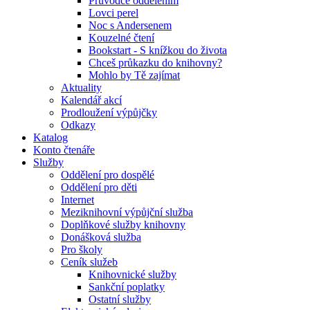
Průvodce oddělením
Lovci perel
Noc s Andersenem
Kouzelné čtení
Bookstart - S knížkou do života
Chceš průkazku do knihovny?
Mohlo by Tě zajímat
Aktuality
Kalendář akcí
Prodloužení výpůjčky
Odkazy
Katalog
Konto čtenáře
Služby
Oddělení pro dospělé
Oddělení pro děti
Internet
Meziknihovní výpůjční služba
Doplňkové služby knihovny
Donášková služba
Pro školy
Ceník služeb
Knihovnické služby
Sankční poplatky
Ostatní služby