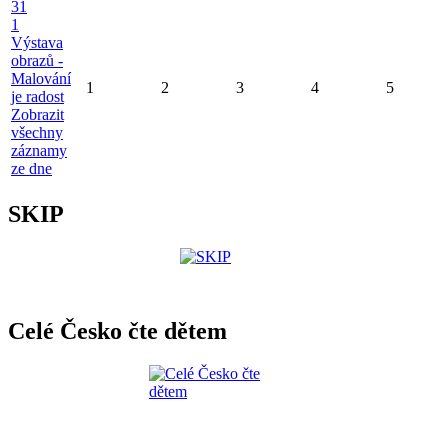
31
1
Výstava
obrazů -
Malování
1
2
3
4
5
je radost
Zobrazit
všechny
záznamy
ze dne
SKIP
Celé Česko čte dětem