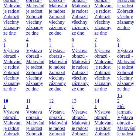
obrazů -
obrazů -
obrazů -
obrazů -
obrazů -
Malování
Malování
Malování
Malování
Malování
Malování
je radost
je radost
je radost
je radost
je radost
je radost
Zobrazit
Zobrazit
Zobrazit
Zobrazit
Zobrazit
Zobrazit
všechny
všechny
všechny
všechny
všechny
všechny
záznamy
záznamy
záznamy
záznamy
záznamy
záznamy
ze dne
ze dne
ze dne
ze dne
ze dne
ze dne
3
4
5
6
7
8
1
1
1
1
1
1
Výstava
Výstava
Výstava
Výstava
Výstava
Výstava
obrazů -
obrazů -
obrazů -
obrazů -
obrazů -
obrazů -
Malování
Malování
Malování
Malování
Malování
Malování
je radost
je radost
je radost
je radost
je radost
je radost
Zobrazit
Zobrazit
Zobrazit
Zobrazit
Zobrazit
Zobrazit
všechny
všechny
všechny
všechny
všechny
všechny
záznamy
záznamy
záznamy
záznamy
záznamy
záznamy
ze dne
ze dne
ze dne
ze dne
ze dne
ze dne
15
10
11
12
13
14
2
1
1
1
1
1
Flér
Výstava
Výstava
Výstava
Výstava
Výstava
jarmark
obrazů -
obrazů -
obrazů -
obrazů -
obrazů -
Výstava
Malování
Malování
Malování
Malování
Malování
obrazů -
je radost
je radost
je radost
je radost
je radost
Malování
Zobrazit
Zobrazit
Zobrazit
Zobrazit
Zobrazit
je radost