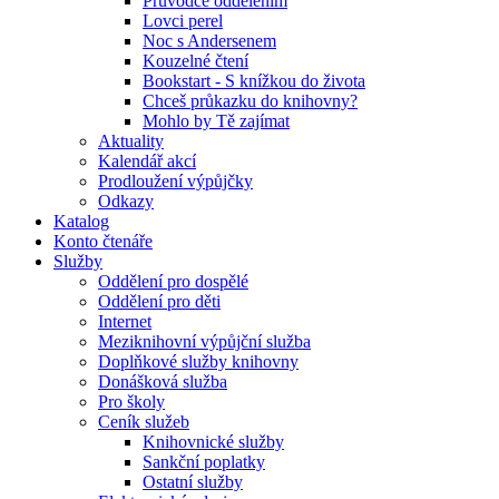
Průvodce oddělením
Lovci perel
Noc s Andersenem
Kouzelné čtení
Bookstart - S knížkou do života
Chceš průkazku do knihovny?
Mohlo by Tě zajímat
Aktuality
Kalendář akcí
Prodloužení výpůjčky
Odkazy
Katalog
Konto čtenáře
Služby
Oddělení pro dospělé
Oddělení pro děti
Internet
Meziknihovní výpůjční služba
Doplňkové služby knihovny
Donášková služba
Pro školy
Ceník služeb
Knihovnické služby
Sankční poplatky
Ostatní služby