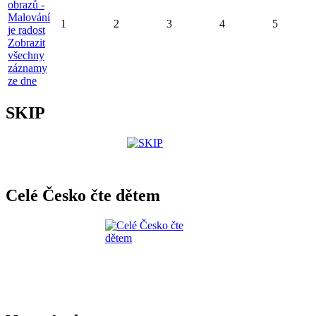
obrazů -
Malování
1
2
3
4
5
je radost
Zobrazit
všechny
záznamy
ze dne
SKIP
Celé Česko čte dětem