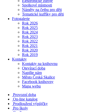
Elektronické zdroje
Spolkové místnosti
Náměty na četbu pro děti
Tematické kufříky pro děti
Fotogalerie
Rok 2026
Rok 2025
Rok 2024
Rok 2023
Rok 2022
Rok 2021
Rok 2020
Rok 2019
Kontakty
Kontakty na knihovnu
Otevírací doba
Napište nám
Město Česká Skalice
Facebook knihovny
Mapa webu
Provozní doba
On-line katalog
Prodloužení výpůjčky
Pro školy