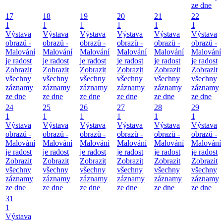
ze dne
17
18
19
20
21
22
1
1
1
1
1
1
Výstava
Výstava
Výstava
Výstava
Výstava
Výstava
obrazů -
obrazů -
obrazů -
obrazů -
obrazů -
obrazů -
Malování
Malování
Malování
Malování
Malování
Malování
je radost
je radost
je radost
je radost
je radost
je radost
Zobrazit
Zobrazit
Zobrazit
Zobrazit
Zobrazit
Zobrazit
všechny
všechny
všechny
všechny
všechny
všechny
záznamy
záznamy
záznamy
záznamy
záznamy
záznamy
ze dne
ze dne
ze dne
ze dne
ze dne
ze dne
24
25
26
27
28
29
1
1
1
1
1
1
Výstava
Výstava
Výstava
Výstava
Výstava
Výstava
obrazů -
obrazů -
obrazů -
obrazů -
obrazů -
obrazů -
Malování
Malování
Malování
Malování
Malování
Malování
je radost
je radost
je radost
je radost
je radost
je radost
Zobrazit
Zobrazit
Zobrazit
Zobrazit
Zobrazit
Zobrazit
všechny
všechny
všechny
všechny
všechny
všechny
záznamy
záznamy
záznamy
záznamy
záznamy
záznamy
ze dne
ze dne
ze dne
ze dne
ze dne
ze dne
31
1
Výstava