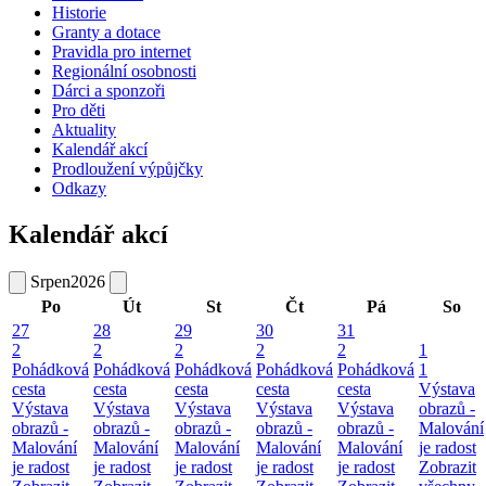
Historie
Granty a dotace
Pravidla pro internet
Regionální osobnosti
Dárci a sponzoři
Pro děti
Aktuality
Kalendář akcí
Prodloužení výpůjčky
Odkazy
Kalendář akcí
Srpen
2026
Po
Út
St
Čt
Pá
So
27
28
29
30
31
2
2
2
2
2
1
Pohádková
Pohádková
Pohádková
Pohádková
Pohádková
1
cesta
cesta
cesta
cesta
cesta
Výstava
Výstava
Výstava
Výstava
Výstava
Výstava
obrazů -
obrazů -
obrazů -
obrazů -
obrazů -
obrazů -
Malování
Malování
Malování
Malování
Malování
Malování
je radost
je radost
je radost
je radost
je radost
je radost
Zobrazit