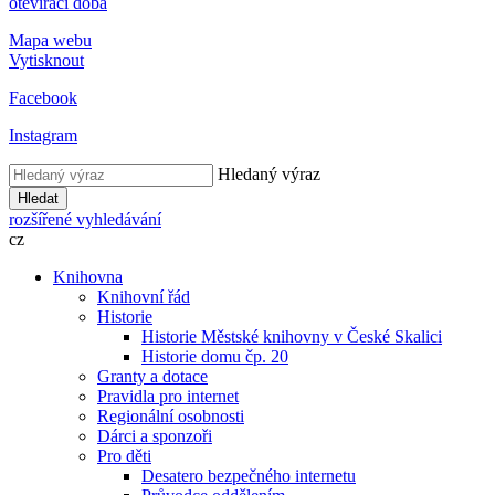
otevírací doba
Mapa webu
Vytisknout
Facebook
Instagram
Hledaný výraz
Hledat
rozšířené vyhledávání
cz
Knihovna
Knihovní řád
Historie
Historie Městské knihovny v České Skalici
Historie domu čp. 20
Granty a dotace
Pravidla pro internet
Regionální osobnosti
Dárci a sponzoři
Pro děti
Desatero bezpečného internetu