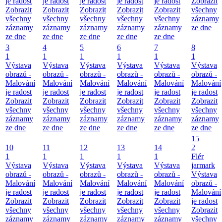
je radost
je radost
je radost
je radost
je radost
Zobrazit
Zobrazit
Zobrazit
Zobrazit
Zobrazit
Zobrazit
všechny
všechny
všechny
všechny
všechny
všechny
záznamy
záznamy
záznamy
záznamy
záznamy
záznamy
ze dne
ze dne
ze dne
ze dne
ze dne
ze dne
3
4
5
6
7
8
1
1
1
1
1
1
Výstava
Výstava
Výstava
Výstava
Výstava
Výstava
obrazů -
obrazů -
obrazů -
obrazů -
obrazů -
obrazů -
Malování
Malování
Malování
Malování
Malování
Malování
je radost
je radost
je radost
je radost
je radost
je radost
Zobrazit
Zobrazit
Zobrazit
Zobrazit
Zobrazit
Zobrazit
všechny
všechny
všechny
všechny
všechny
všechny
záznamy
záznamy
záznamy
záznamy
záznamy
záznamy
ze dne
ze dne
ze dne
ze dne
ze dne
ze dne
15
10
11
12
13
14
2
1
1
1
1
1
Flér
Výstava
Výstava
Výstava
Výstava
Výstava
jarmark
obrazů -
obrazů -
obrazů -
obrazů -
obrazů -
Výstava
Malování
Malování
Malování
Malování
Malování
obrazů -
je radost
je radost
je radost
je radost
je radost
Malování
Zobrazit
Zobrazit
Zobrazit
Zobrazit
Zobrazit
je radost
všechny
všechny
všechny
všechny
všechny
Zobrazit
záznamy
záznamy
záznamy
záznamy
záznamy
všechny