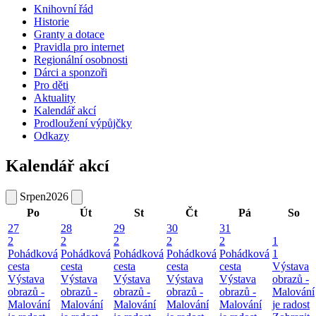
Knihovní řád
Historie
Granty a dotace
Pravidla pro internet
Regionální osobnosti
Dárci a sponzoři
Pro děti
Aktuality
Kalendář akcí
Prodloužení výpůjčky
Odkazy
Kalendář akcí
Srpen
2026
Po
Út
St
Čt
Pá
So
27
28
29
30
31
2
2
2
2
2
1
Pohádková
Pohádková
Pohádková
Pohádková
Pohádková
1
cesta
cesta
cesta
cesta
cesta
Výstava
Výstava
Výstava
Výstava
Výstava
Výstava
obrazů -
obrazů -
obrazů -
obrazů -
obrazů -
obrazů -
Malování
Malování
Malování
Malování
Malování
Malování
je radost