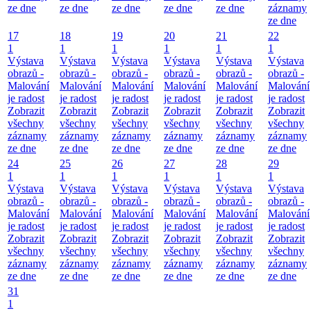
ze dne
ze dne
ze dne
ze dne
ze dne
záznamy
ze dne
17
18
19
20
21
22
1
1
1
1
1
1
Výstava
Výstava
Výstava
Výstava
Výstava
Výstava
obrazů -
obrazů -
obrazů -
obrazů -
obrazů -
obrazů -
Malování
Malování
Malování
Malování
Malování
Malování
je radost
je radost
je radost
je radost
je radost
je radost
Zobrazit
Zobrazit
Zobrazit
Zobrazit
Zobrazit
Zobrazit
všechny
všechny
všechny
všechny
všechny
všechny
záznamy
záznamy
záznamy
záznamy
záznamy
záznamy
ze dne
ze dne
ze dne
ze dne
ze dne
ze dne
24
25
26
27
28
29
1
1
1
1
1
1
Výstava
Výstava
Výstava
Výstava
Výstava
Výstava
obrazů -
obrazů -
obrazů -
obrazů -
obrazů -
obrazů -
Malování
Malování
Malování
Malování
Malování
Malování
je radost
je radost
je radost
je radost
je radost
je radost
Zobrazit
Zobrazit
Zobrazit
Zobrazit
Zobrazit
Zobrazit
všechny
všechny
všechny
všechny
všechny
všechny
záznamy
záznamy
záznamy
záznamy
záznamy
záznamy
ze dne
ze dne
ze dne
ze dne
ze dne
ze dne
31
1