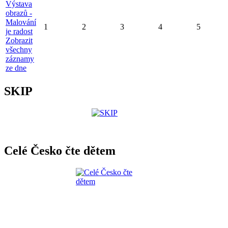
Výstava
obrazů -
Malování
1
2
3
4
5
je radost
Zobrazit
všechny
záznamy
ze dne
SKIP
Celé Česko čte dětem