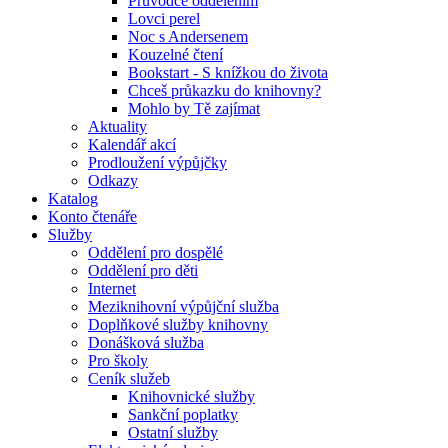
Průvodce oddělením
Lovci perel
Noc s Andersenem
Kouzelné čtení
Bookstart - S knížkou do života
Chceš průkazku do knihovny?
Mohlo by Tě zajímat
Aktuality
Kalendář akcí
Prodloužení výpůjčky
Odkazy
Katalog
Konto čtenáře
Služby
Oddělení pro dospělé
Oddělení pro děti
Internet
Meziknihovní výpůjční služba
Doplňkové služby knihovny
Donášková služba
Pro školy
Ceník služeb
Knihovnické služby
Sankční poplatky
Ostatní služby