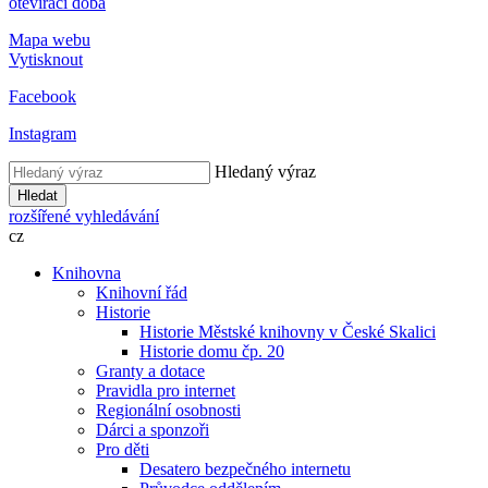
otevírací doba
Mapa webu
Vytisknout
Facebook
Instagram
Hledaný výraz
Hledat
rozšířené vyhledávání
cz
Knihovna
Knihovní řád
Historie
Historie Městské knihovny v České Skalici
Historie domu čp. 20
Granty a dotace
Pravidla pro internet
Regionální osobnosti
Dárci a sponzoři
Pro děti
Desatero bezpečného internetu