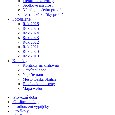
Elektronické zdroje
Spolkové místnosti
Náměty na četbu pro děti
Tematické kufříky pro děti
Fotogalerie
Rok 2026
Rok 2025
Rok 2024
Rok 2023
Rok 2022
Rok 2021
Rok 2020
Rok 2019
Kontakty
Kontakty na knihovnu
Otevírací doba
Napište nám
Město Česká Skalice
Facebook knihovny
Mapa webu
Provozní doba
On-line katalog
Prodloužení výpůjčky
Pro školy