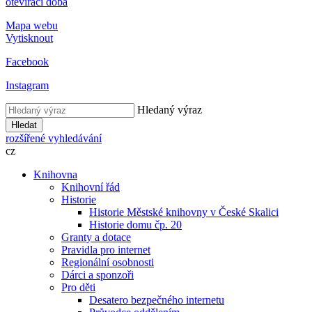
otevírací doba
Mapa webu
Vytisknout
Facebook
Instagram
Hledaný výraz
Hledat
rozšířené vyhledávání
cz
Knihovna
Knihovní řád
Historie
Historie Městské knihovny v České Skalici
Historie domu čp. 20
Granty a dotace
Pravidla pro internet
Regionální osobnosti
Dárci a sponzoři
Pro děti
Desatero bezpečného internetu