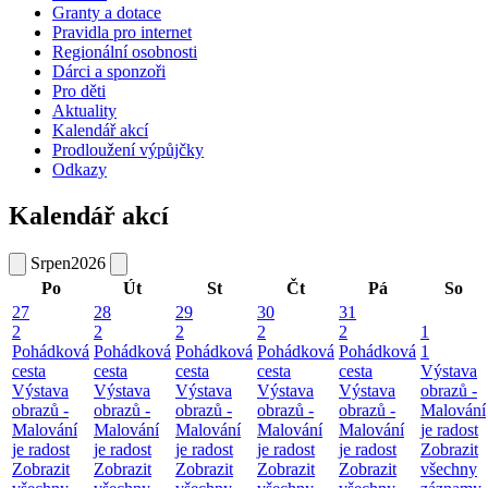
Granty a dotace
Pravidla pro internet
Regionální osobnosti
Dárci a sponzoři
Pro děti
Aktuality
Kalendář akcí
Prodloužení výpůjčky
Odkazy
Kalendář akcí
Srpen
2026
Po
Út
St
Čt
Pá
So
27
28
29
30
31
2
2
2
2
2
1
Pohádková
Pohádková
Pohádková
Pohádková
Pohádková
1
cesta
cesta
cesta
cesta
cesta
Výstava
Výstava
Výstava
Výstava
Výstava
Výstava
obrazů -
obrazů -
obrazů -
obrazů -
obrazů -
obrazů -
Malování
Malování
Malování
Malování
Malování
Malování
je radost
je radost
je radost
je radost
je radost
je radost
Zobrazit
Zobrazit
Zobrazit
Zobrazit
Zobrazit
Zobrazit
všechny