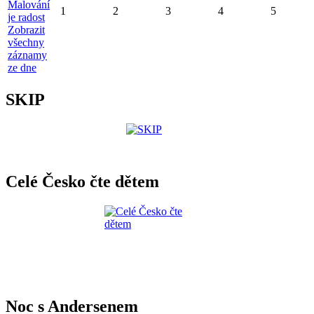
Malování
1
2
3
4
5
je radost
Zobrazit
všechny
záznamy
ze dne
SKIP
Celé Česko čte dětem
Noc s Andersenem