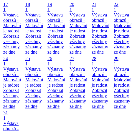
17
18
19
20
21
22
1
1
1
1
1
1
Výstava
Výstava
Výstava
Výstava
Výstava
Výstava
obrazů -
obrazů -
obrazů -
obrazů -
obrazů -
obrazů -
Malování
Malování
Malování
Malování
Malování
Malování
je radost
je radost
je radost
je radost
je radost
je radost
Zobrazit
Zobrazit
Zobrazit
Zobrazit
Zobrazit
Zobrazit
všechny
všechny
všechny
všechny
všechny
všechny
záznamy
záznamy
záznamy
záznamy
záznamy
záznamy
ze dne
ze dne
ze dne
ze dne
ze dne
ze dne
24
25
26
27
28
29
1
1
1
1
1
1
Výstava
Výstava
Výstava
Výstava
Výstava
Výstava
obrazů -
obrazů -
obrazů -
obrazů -
obrazů -
obrazů -
Malování
Malování
Malování
Malování
Malování
Malování
je radost
je radost
je radost
je radost
je radost
je radost
Zobrazit
Zobrazit
Zobrazit
Zobrazit
Zobrazit
Zobrazit
všechny
všechny
všechny
všechny
všechny
všechny
záznamy
záznamy
záznamy
záznamy
záznamy
záznamy
ze dne
ze dne
ze dne
ze dne
ze dne
ze dne
31
1
Výstava
obrazů -