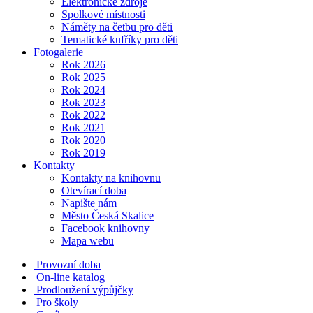
Elektronické zdroje
Spolkové místnosti
Náměty na četbu pro děti
Tematické kufříky pro děti
Fotogalerie
Rok 2026
Rok 2025
Rok 2024
Rok 2023
Rok 2022
Rok 2021
Rok 2020
Rok 2019
Kontakty
Kontakty na knihovnu
Otevírací doba
Napište nám
Město Česká Skalice
Facebook knihovny
Mapa webu
Provozní doba
On-line katalog
Prodloužení výpůjčky
Pro školy