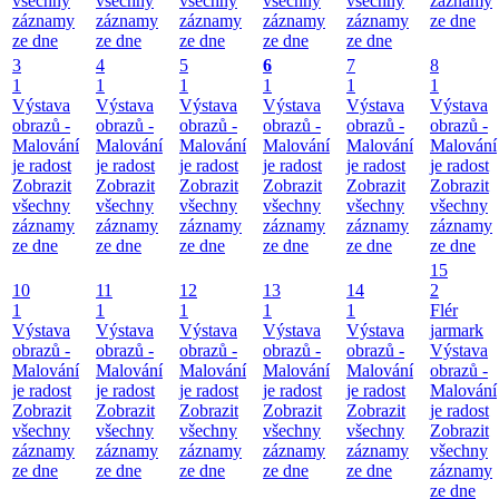
všechny
všechny
všechny
všechny
všechny
záznamy
záznamy
záznamy
záznamy
záznamy
záznamy
ze dne
ze dne
ze dne
ze dne
ze dne
ze dne
3
4
5
6
7
8
1
1
1
1
1
1
Výstava
Výstava
Výstava
Výstava
Výstava
Výstava
obrazů -
obrazů -
obrazů -
obrazů -
obrazů -
obrazů -
Malování
Malování
Malování
Malování
Malování
Malování
je radost
je radost
je radost
je radost
je radost
je radost
Zobrazit
Zobrazit
Zobrazit
Zobrazit
Zobrazit
Zobrazit
všechny
všechny
všechny
všechny
všechny
všechny
záznamy
záznamy
záznamy
záznamy
záznamy
záznamy
ze dne
ze dne
ze dne
ze dne
ze dne
ze dne
15
10
11
12
13
14
2
1
1
1
1
1
Flér
Výstava
Výstava
Výstava
Výstava
Výstava
jarmark
obrazů -
obrazů -
obrazů -
obrazů -
obrazů -
Výstava
Malování
Malování
Malování
Malování
Malování
obrazů -
je radost
je radost
je radost
je radost
je radost
Malování
Zobrazit
Zobrazit
Zobrazit
Zobrazit
Zobrazit
je radost
všechny
všechny
všechny
všechny
všechny
Zobrazit
záznamy
záznamy
záznamy
záznamy
záznamy
všechny
ze dne
ze dne
ze dne
ze dne
ze dne
záznamy
ze dne