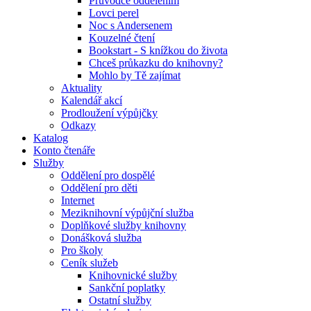
Průvodce oddělením
Lovci perel
Noc s Andersenem
Kouzelné čtení
Bookstart - S knížkou do života
Chceš průkazku do knihovny?
Mohlo by Tě zajímat
Aktuality
Kalendář akcí
Prodloužení výpůjčky
Odkazy
Katalog
Konto čtenáře
Služby
Oddělení pro dospělé
Oddělení pro děti
Internet
Meziknihovní výpůjční služba
Doplňkové služby knihovny
Donášková služba
Pro školy
Ceník služeb
Knihovnické služby
Sankční poplatky
Ostatní služby